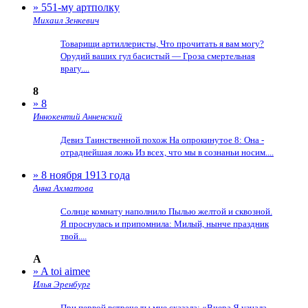
» 551-му артполку
Михаил Зенкевич
Товарищи артиллеристы, Что прочитать я вам могу?
Орудий ваших гул басистый — Гроза смертельная
врагу....
8
» 8
Иннокентий Анненский
Девиз Таинственной похож На опрокинутое 8: Она -
отраднейшая ложь Из всех, что мы в сознаньи носим....
» 8 ноября 1913 года
Анна Ахматова
Солнце комнату наполнило Пылью желтой и сквозной.
Я проснулась и припомнила: Милый, нынче праздник
твой....
A
» A toi aimee
Илья Эренбург
При первой встрече ты мне сказала: «Вчера Я узнала,