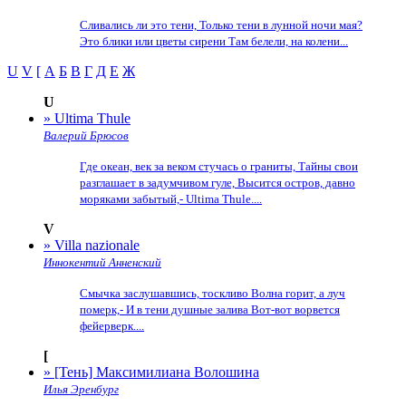
Сливались ли это тени, Только тени в лунной ночи мая?
Это блики или цветы сирени Там белели, на колени...
U
V
[
А
Б
В
Г
Д
Е
Ж
U
» Ultima Thule
Валерий Брюсов
Где океан, век за веком стучась о граниты, Тайны свои
разглашает в задумчивом гуле, Высится остров, давно
моряками забытый,- Ultima Thule....
V
» Villa nazionale
Иннокентий Анненский
Смычка заслушавшись, тоскливо Волна горит, а луч
померк,- И в тени душные залива Вот-вот ворвется
фейерверк....
[
» [Тень] Максимилиана Волошина
Илья Эренбург