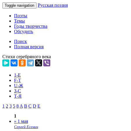
Русская поэзия
Toggle navigation
Поэты
Темы
Годы творчества
Обсудить
Поиск
Полная версия
Стихи серебряного века
1-E
F-T
U-Ж
З-С
Т-Я
1
2
3
5
8
A
B
C
D
E
1
» 1 мая
Сергей Есенин