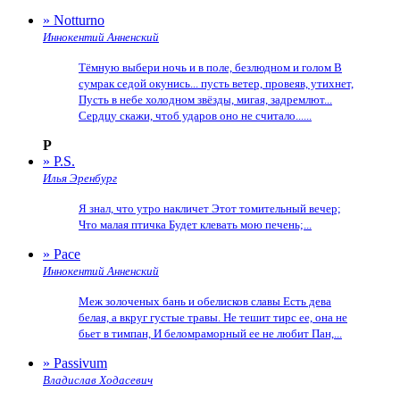
» Notturno
Иннокентий Анненский
Тёмную выбери ночь и в поле, безлюдном и голом В
сумрак седой окунись... пусть ветер, провеяв, утихнет,
Пусть в небе холодном звёзды, мигая, задремлют...
Сердцу скажи, чтоб ударов оно не считало......
P
» P.S.
Илья Эренбург
Я знал, что утро накличет Этот томительный вечер;
Что малая птичка Будет клевать мою печень;...
» Pace
Иннокентий Анненский
Меж золоченых бань и обелисков славы Есть дева
белая, а вкруг густые травы. Не тешит тирс ее, она не
бьет в тимпан, И беломраморный ее не любит Пан,...
» Passivum
Владислав Ходасевич