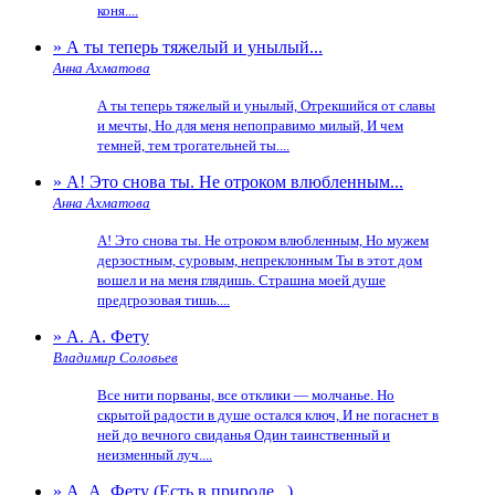
коня....
» А ты теперь тяжелый и унылый...
Анна Ахматова
А ты теперь тяжелый и унылый, Отрекшийся от славы
и мечты, Но для меня непоправимо милый, И чем
темней, тем трогательней ты....
» А! Это снова ты. Не отроком влюбленным...
Анна Ахматова
А! Это снова ты. Не отроком влюбленным, Но мужем
дерзостным, суровым, непреклонным Ты в этот дом
вошел и на меня глядишь. Страшна моей душе
предгрозовая тишь....
» А. А. Фету
Владимир Соловьев
Все нити порваны, все отклики — молчанье. Но
скрытой радости в душе остался ключ, И не погаснет в
ней до вечного свиданья Один таинственный и
неизменный луч....
» А. А. Фету (Есть в природе...)