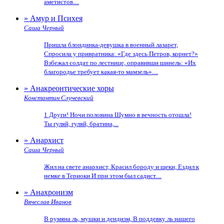
аметистов....
» Амур и Психея
Саша Черный
Пришла блондинка-девушка в военный лазарет,
Спросила у привратника: «Где здесь Петров, корнет?»
Взбежал солдат по лестнице, оправивши шинель: «Их
благородье требует какая-то мамзель»....
» Анакреонтические хоры
Константин Случевский
1 Други! Ночи половина Шумно в вечность отошла!
Ты гуляй, гуляй, братина,...
» Анархист
Саша Черный
Жил на свете анархист, Красил бороду и щеки, Ездил к
немке в Териоки И при этом был садист....
» Анахронизм
Вячеслав Иванов
В румяна ль, мушки и дендизм, В поддевку ль нашего