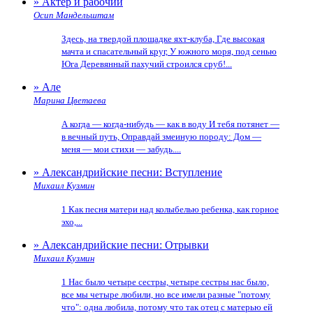
» Актер и рабочий
Осип Мандельштам
Здесь, на твердой площадке яхт-клуба, Где высокая
мачта и спасательный круг, У южного моря, под сенью
Юга Деревянный пахучий строился сруб!...
» Але
Марина Цветаева
А когда — когда-нибудь — как в воду И тебя потянет —
в вечный путь, Оправдай змеиную породу: Дом —
меня — мои стихи — забудь....
» Александрийские песни: Вступление
Михаил Кузмин
1 Как песня матери над колыбелью ребенка, как горное
эхо,...
» Александрийские песни: Отрывки
Михаил Кузмин
1 Нас было четыре сестры, четыре сестры нас было,
все мы четыре любили, но все имели разные "потому
что": одна любила, потому что так отец с матерью ей