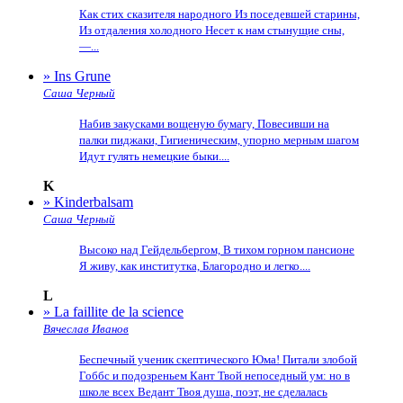
Как стих сказителя народного Из поседевшей старины,
Из отдаления холодного Несет к нам стынущие сны,
—...
» Ins Grune
Саша Черный
Набив закусками вощеную бумагу, Повесивши на
палки пиджаки, Гигиеническим, упорно мерным шагом
Идут гулять немецкие быки....
K
» Kinderbalsam
Саша Черный
Высоко над Гейдельбергом, В тихом горном пансионе
Я живу, как институтка, Благородно и легко....
L
» La faillite de la science
Вячеслав Иванов
Беспечный ученик скептического Юма! Питали злобой
Гоббс и подозреньем Кант Твой непоседный ум: но в
школе всех Ведант Твоя душа, поэт, не сделалась