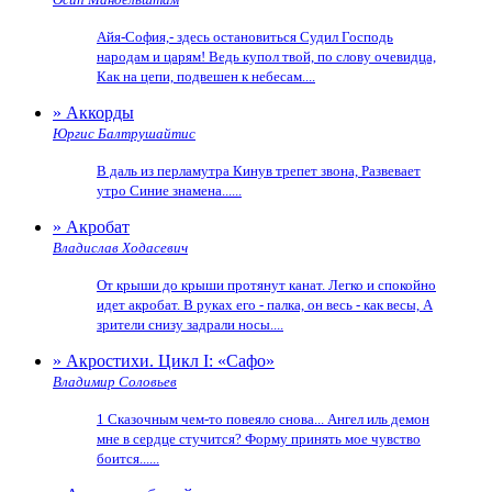
Айя-София,- здесь остановиться Судил Господь
народам и царям! Ведь купол твой, по слову очевидца,
Как на цепи, подвешен к небесам....
» Аккорды
Юргис Балтрушайтис
В даль из перламутра Кинув трепет звона, Развевает
утро Синие знамена......
» Акробат
Владислав Ходасевич
От крыши до крыши протянут канат. Легко и спокойно
идет акробат. В руках его - палка, он весь - как весы, А
зрители снизу задрали носы....
» Акростихи. Цикл I: «Сафо»
Владимир Соловьев
1 Сказочным чем-то повеяло снова... Ангел иль демон
мне в сердце стучится? Форму принять мое чувство
боится......