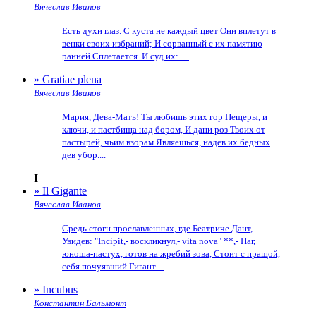
Вячеслав Иванов
Есть духи глаз. С куста не каждый цвет Они вплетут в
венки своих избраний; И сорванный с их памятию
ранней Сплетается. И суд их: ....
» Gratiae plena
Вячеслав Иванов
Мария, Дева-Мать! Ты любишь этих гор Пещеры, и
ключи, и пастбища над бором, И дани роз Твоих от
пастырей, чьим взорам Являешься, надев их бедных
дев убор....
I
» Il Gigante
Вячеслав Иванов
Средь стогн прославленных, где Беатриче Дант,
Увидев: "Incipit,- воскликнул,- vita nova" **,- Наг,
юноша-пастух, готов на жребий зова, Стоит с пращой,
себя почуявший Гигант....
» Incubus
Константин Бальмонт