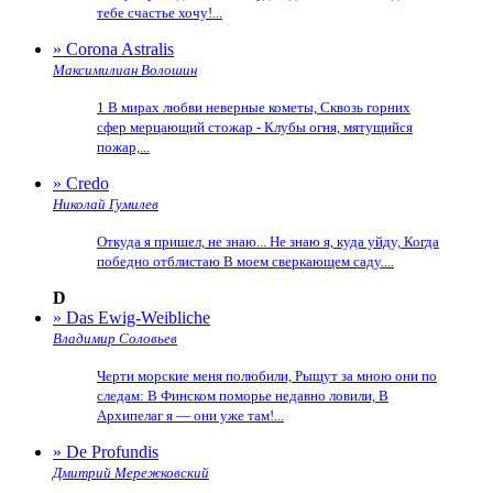
тебе счастье хочу!...
» Corona Astralis
Максимилиан Волошин
1 В мирах любви неверные кометы, Сквозь горних
сфер мерцающий стожар - Клубы огня, мятущийся
пожар,...
» Credo
Николай Гумилев
Откуда я пришел, не знаю... Не знаю я, куда уйду, Когда
победно отблистаю В моем сверкающем саду....
D
» Das Ewig-Weibliche
Владимир Соловьев
Черти морские меня полюбили, Рыщут за мною они по
следам: В Финском поморье недавно ловили, В
Архипелаг я — они уже там!...
» De Profundis
Дмитрий Мережковский