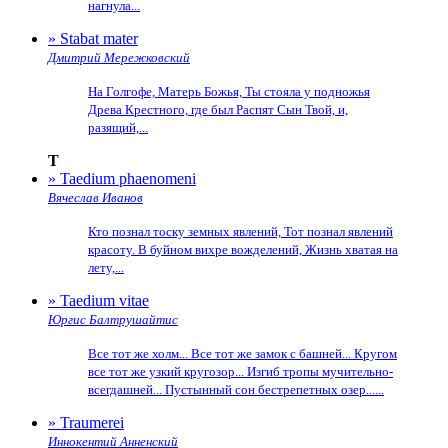
нагнула...
» Stabat mater
Дмитрий Мережковский
На Голгофе, Матерь Божья, Ты стояла у подножья
Древа Крестного, где был Распят Сын Твой, и,
разящий,...
T
» Taedium phaenomeni
Вячеслав Иванов
Кто познал тоску земных явлений, Тот познал явлений
красоту. В буйном вихре вожделений, Жизнь хватая на
лету,...
» Taedium vitae
Юргис Балтрушайтис
Все тот же холм... Все тот же замок с башней... Кругом
все тот же узкий кругозор... Изгиб тропы мучительно-
всегдашней... Пустынный сон бестрепетных озер......
» Traumerei
Иннокентий Анненский