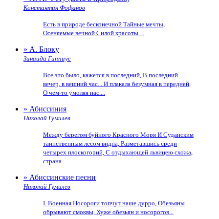
Константин Фофанов
Есть в природе бесконечной Тайные мечты,
Осеняемые вечной Силой красоты....
» А. Блоку
Зинаида Гиппиус
Все это было, кажется в последний, В последний
вечер, в вешний час... И плакала безумная в передней,
О чем-то умоляя нас....
» Абиссиния
Николай Гумилев
Между берегом буйного Красного Моря И Суданским
таинственным лесом видна, Разметавшись среди
четырех плоскогорий, С отдыхающей львицею схожа,
страна....
» Абиссинские песни
Николай Гумилев
I. Военная Носороги топчут наше дурро, Обезьяны
обрывают смоквы, Хуже обезьян и носорогов...