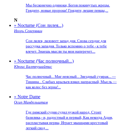
Мы бесконечно одиноки, Богов покинутых жрецы.
Грядите, новые пророки! Грядите, вещие певцы,...
N
» Nocturne (Сон лилея...)
Игорь Северянин
Сон лилея, лиловеет запад дня. Снова сердце для
рассудка западня. Только вспомню о тебе - к тебе
влечет. Знаешь мысли ты мои наперечет....
» Nocturne (Час полночный...)
Юргис Балтрушайтис
Час полночный... Миг неясный... Звездный сумрак... —
Тишина... Слабых крыльев взмах напрасный, Мысль —
как колос без зерна!...
» Notre Dame
Осип Мандельштам
Где римский судия судил чужой народ, Стоит
базилика,- и, радостный и первый, Как некогда Адам,
распластывая нервы, Играет мышцами крестовый
легкий свод....