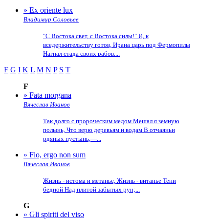
» Ex oriente lux
Владимир Соловьев
"С Востока свет, с Востока силы!" И, к
вседержительству готов, Ирана царь под Фермопилы
Нагнал стада своих рабов....
F
G
I
K
L
M
N
P
S
T
F
» Fata morgana
Вячеслав Иванов
Так долго с пророческим медом Мешал я земную
полынь, Что верю деревьям и водам В отчаяньи
рдяных пустынь,—...
» Fio, ergo non sum
Вячеслав Иванов
Жизнь - истома и метанье, Жизнь - витанье Тени
бедной Над плитой забытых рун;...
G
» Gli spiriti del viso