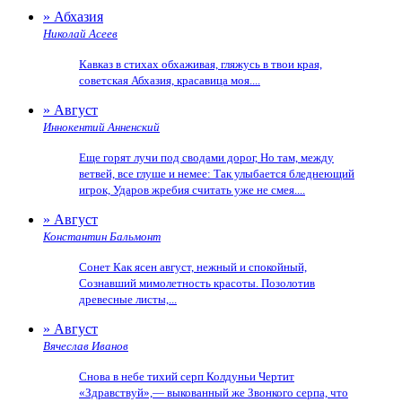
» Абхазия
Николай Асеев
Кавказ в стихах обхаживая, гляжусь в твои края,
советская Абхазия, красавица моя....
» Август
Иннокентий Анненский
Еще горят лучи под сводами дорог, Но там, между
ветвей, все глуше и немее: Так улыбается бледнеющий
игрок, Ударов жребия считать уже не смея....
» Август
Константин Бальмонт
Сонет Как ясен август, нежный и спокойный,
Сознавший мимолетность красоты. Позолотив
древесные листы,...
» Август
Вячеслав Иванов
Снова в небе тихий серп Колдуньи Чертит
«Здравствуй»,— выкованный же Звонкого серпа, что