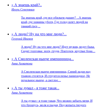
» А знаешь край?..
Игорь Северянин
Ты знаешь край, где все обильем дышит? ...А знаешь
край, где хижины убоги, Где голод шлет людей на
тяжкий грех,...
» А люди? Ну на что мне люди?...
Георгий Иванов
А люди? Ну на что мне люди? Идет мужик, ведет быка.
Сидит торговка: ноги, груди, Платочек, круглые бока....
» А Смоленская нынче именинница...
Анна Ахматова
А Смоленская нынче именинница, Синий ладан над
травою стелется, И струится пенье панихидное, Не
печальное нынче, а светлое....
» А ты думал - я тоже такая...
Анна Ахматова
А ты думал - я тоже такая, Что можно забыть меня, И
что брошусь, моля и рыдая, Под копыта гнедого