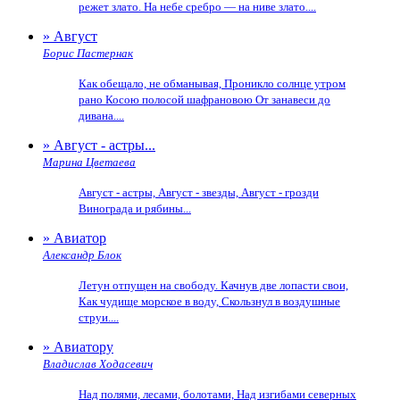
режет злато. На небе сребро — на ниве злато....
» Август
Борис Пастернак
Как обещало, не обманывая, Проникло солнце утром
рано Косою полосой шафрановою От занавеси до
дивана....
» Август - астры...
Марина Цветаева
Август - астры, Август - звезды, Август - грозди
Винограда и рябины...
» Авиатор
Александр Блок
Летун отпущен на свободу. Качнув две лопасти свои,
Как чудище морское в воду, Скользнул в воздушные
струи....
» Авиатору
Владислав Ходасевич
Над полями, лесами, болотами, Над изгибами северных