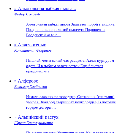
» Алкогольная зыбкая вьюга...
Федор Сологуб
Алкогольная зыбкая вьюга Зашатает порой в тишине.
Поздно ночью прохожий пьянчуга Подошел на
Введенской ко мне....
» Аллея осенью
Константин Фофанов
Пышней, чем в ясный час расцвета, Аллея пурпуром
одета. И в зыбком золоте ветвей Еще блистает
праздник лета...
» Алферово
Велимир Хлебников
Немало славных полководцев, Сказавших "счастлив",
умирая, Знал род старинных новгородцев, В потомке
гордом догорая....
» Альпийский пастух
Юргис Балтрушайтис
По высям снегами Увенчанных гор, Как в радостном