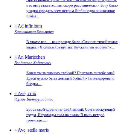
что вы уезжаете... мы скоро расстанемся...» Богу было
угодно предать всем ветрам Любви едва вожженное
пламя....
» Ad infinitum
Константин Бальмонт
В храме всё — как прежде было. Слышен тихий взмах
кадил. «Я смеялся, я шутил. Неужели ты любила?»...
» An Mariechen
Владислав Ходасевич
Зачем ты за пивною стойкой? Пристала ли тебе она?
Здесь нужно быть девицей бойкой,- Ты нездорова и
бледна....
» Ave, crux
Юргис Балтрушайтис
Брось свой кров, очаг свой малый, Сон в тоскующей
груди, И громады скал на скалы В высь немую
громозди......
» Ave, stella maris