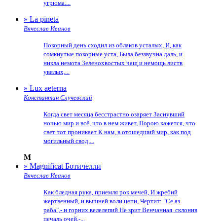
угрюма....
» La pineta
Вячеслав Иванов
Покорный день сходил из облаков усталых, И, как
сомкнутые покорные уста, Была беззвучна даль, и
никла немота Зеленохвостых чащ и немощь листв
увялых,...
» Lux aeterna
Константин Случевский
Когда свет месяца бесстрастно озаряет Заснувший
ночью мир и всё, что в нем живет, Порою кажется, что
свет тот проникает К нам, в отошедший мир, как под
могильный свод....
M
» Magnificat Ботичелли
Вячеслав Иванов
Как бледная рука, приемля рок мечей, И жребий
жертвенный, и вышней воли цепи, Чертит: "Се аз
раба",- и горних велелепий Не зрит Венчанная, склонив
печаль очей,-...