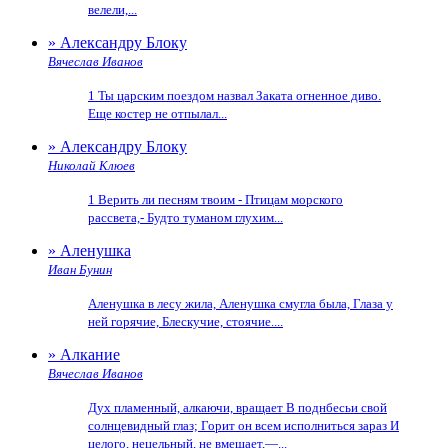
велели,...
» Александру Блоку
Вячеслав Иванов
1 Ты царским поездом назвал Заката огненное диво.
Еще костер не отпылал...
» Александру Блоку
Николай Клюев
1 Верить ли песням твоим - Птицам морского
рассвета,- Будто туманом глухим...
» Аленушка
Иван Бунин
Аленушка в лесу жила, Аленушка смугла была, Глаза у
ней горячие, Блескучие, стоячие....
» Алкание
Вячеслав Иванов
Дух пламенный, алкаючи, вращает В поднбесьи свой
солнцевидный глаз; Горит он всем исполниться зараз И
целого, нецельный, не вмещает,—...