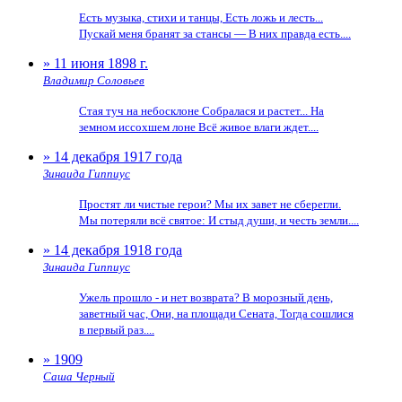
Есть музыка, стихи и танцы, Есть ложь и лесть...
Пускай меня бранят за стансы — В них правда есть....
» 11 июня 1898 г.
Владимир Соловьев
Стая туч на небосклоне Собралася и растет... На
земном иссохшем лоне Всё живое влаги ждет....
» 14 декабря 1917 года
Зинаида Гиппиус
Простят ли чистые герои? Мы их завет не сберегли.
Мы потеряли всё святое: И стыд души, и честь земли....
» 14 декабря 1918 года
Зинаида Гиппиус
Ужель прошло - и нет возврата? В морозный день,
заветный час, Они, на площади Сената, Тогда сошлися
в первый раз....
» 1909
Саша Черный