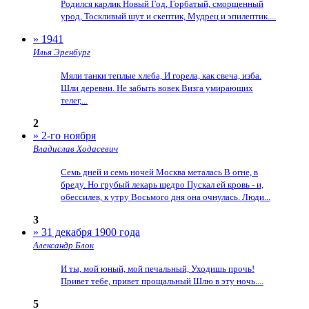
Родился карлик Новый Год, Горбатый, сморщенный
урод, Тоскливый шут и скептик, Мудрец и эпилептик....
» 1941
Илья Эренбург
Мяли танки теплые хлеба, И горела, как свеча, изба.
Шли деревни. Не забыть вовек Визга умирающих
телег,...
2
» 2-го ноября
Владислав Ходасевич
Семь дней и семь ночей Москва металась В огне, в
бреду. Но грубый лекарь щедро Пускал ей кровь - и,
обессилев, к утру Восьмого дня она очнулась. Люди...
3
» 31 декабря 1900 года
Александр Блок
И ты, мой юный, мой печальный, Уходишь прочь!
Привет тебе, привет прощальный Шлю в эту ночь....
5