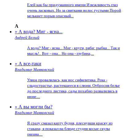
Елей как бы придуманного имени И вежливость глаз
очень ласковых. Но за свитками волос густыми Порой
мелькнет порыв опасный...
А
» А вода? Миг - ясна...
Андрей Белый
А вода? Миг - ясна... Миг - круги, ряби: рыбка... Так и
мысль!.. Вот - она... Но она - глубина,...
» А все-таки
Владимир Маяковский
Улица провалилась, как нос сифилитика. Река -
сладострастье, растекшееся в слюни. Отбросив белье
до последнего листика, сады похабно развалились в
июне....
» А вы могли бы?
Владимир Маяковский
Я сразу смазал карту будня, плеснувши краску из
стакана; я показал на блюде студня косые скулы
океана....