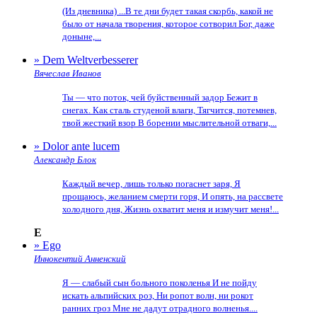
(Из дневника) ...В те дни будет такая скорбь, какой не
было от начала творения, которое сотворил Бог, даже
доныне,...
» Dem Weltverbesserer
Вячеслав Иванов
Ты — что поток, чей буйственный задор Бежит в
снегах. Как сталь студеной влаги, Тягчится, потемнев,
твой жесткий взор В борении мыслительной отваги,...
» Dolor ante lucem
Александр Блок
Каждый вечер, лишь только погаснет заря, Я
прощаюсь, желанием смерти горя, И опять, на рассвете
холодного дня, Жизнь охватит меня и измучит меня!...
E
» Ego
Иннокентий Анненский
Я — слабый сын больного поколенья И не пойду
искать альпийских роз, Ни ропот волн, ни рокот
ранних гроз Мне не дадут отрадного волненья....