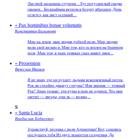
Листвой засыпаны ступени... Луг потускнелый гладко
скошен... Бескрайним ветром в бездну вброшен, День
отлетел, как лист осенний....
» Pax hominibus bonae voluntatis
Константин Бальмонт
Мир на земле, мир людям доброй воли. Мир людям
воли злой желаю я. Мир тем, кто ослеплен на бранном
поле, Мир тем, в чьих темных снах живет змея....
» Prooemion
Вячеслав Иванов
Я не знаю, где он рухнет, льдами вскормленный поток.
Рок ли стройно движут струны? Или лирник — темный
Рок? Знаю только: эти руны я пою не одинок. Что мне
светит — звезды, очи ль — волны,...
S
» Santa Lucia
Владислав Ходасевич
Здравствуй, песенка с волн Адриатики! Вот, сошлись
послушать тебя Из двух лазаретов солдатики, Да