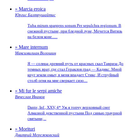
» Marcia eroica
Юргис Балтрушайтис
Tuba mirum spargens sonum Per sepulchra regionum. В
снежной пустыне, при бледной луне, Мечется Витязь
на белом коне......
» Mare internum
Максимилиан Волошин
Я — солнца древний путь от красных скал Тавриза До
темных врат, где стал Гераклов град — Кадикс. Мной
круг земли омыт, в меня впадает Стикс, И струйный
столб огня на мне сверкает сизо....
» Mi fur le serpi amiche
Вячеслав Иванов
Dante, Inf., XXV, 4* Уж я топчу верховный снег
Алмазной девственной пустыни Под синью траурной
святыни;...
» Morituri
Дмитрий Мережковский