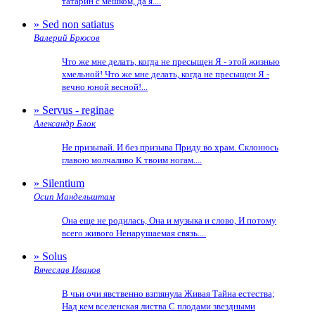
татарин с мешком, да я....
» Sed non satiatus
Валерий Брюсов
Что же мне делать, когда не пресыщен Я - этой жизнью
хмельной! Что же мне делать, когда не пресыщен Я -
вечно юной весной!...
» Servus - reginae
Александр Блок
Не призывай. И без призыва Приду во храм. Склонюсь
главою молчаливо К твоим ногам....
» Silentium
Осип Мандельштам
Она еще не родилась, Она и музыка и слово, И потому
всего живого Ненарушаемая связь....
» Solus
Вячеслав Иванов
В чьи очи явственно взглянула Живая Тайна естества;
Над кем вселенская листва С плодами звездными