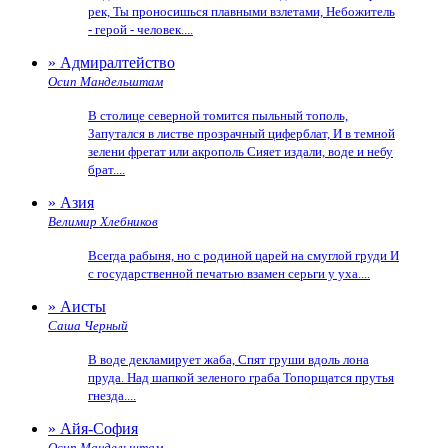
рек, Ты проносишься плавными взлетами, Небожитель
- герой - человек....
» Адмиралтейство
Осип Мандельштам
В столице северной томится пыльный тополь,
Запутался в листве прозрачный циферблат, И в темной
зелени фрегат или акрополь Сияет издали, воде и небу
брат....
» Азия
Велимир Хлебников
Всегда рабыня, но с родиной царей на смуглой груди И
с государственной печатью взамен серьги у уха....
» Аисты
Саша Черный
В воде декламирует жаба, Спят груши вдоль лона
пруда. Над шапкой зеленого граба Топорщатся прутья
гнезда....
» Айя-София
Осип Мандельштам