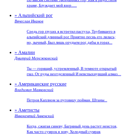
храме, Блуждает мой взор......
» Альпийский рог
Вячеслав Иванов
Средь гор глухих я встретил пастуха, Трубившего в
альпийский длинный рог. Приятно песнь его лилась;
но, зычный, Был лишь орудьем рог, дабы в горах...
» Амалии
Дмитрий Мережковский
Ты — горящий, устремленный, В темноте открытый
глаз. От руды неотделенный И невспыхнувший алмаз....
» Американские русские
Владимир Маяковский
Петров Каплном за пуговицу пойман. Штаны...
» Аметисты
Иннокентий Анненский
Когда, сжигая синеву, Багряный день растет неистов,
Как часто сумрок я зову, Холодный сумрак