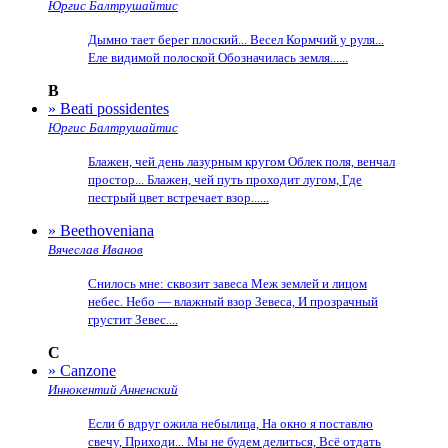
Юргис Балтрушайтис
Дымно тает берег плоский... Весел Кормчий у руля...
Еле видимой полоской Обозначилась земля......
B
» Beati possidentes
Юргис Балтрушайтис
Блажен, чей день лазурным кругом Облек поля, венчал
простор... Блажен, чей путь проходит лугом, Где
пестрый цвет встречает взор......
» Beethoveniana
Вячеслав Иванов
Снилось мне: сквозит завеса Меж землей и лицом
небес. Небо — влажный взор Зевеса, И прозрачный
грустит Зевес....
C
» Canzone
Иннокентий Анненский
Если б вдруг ожила небылица, На окно я поставлю
свечу, Приходи... Мы не будем делиться, Всё отдать