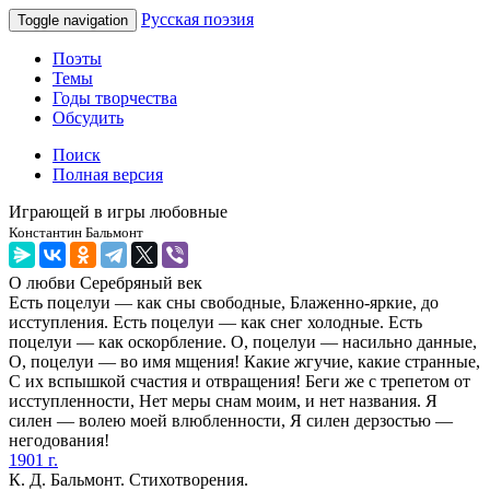
Русская поэзия
Toggle navigation
Поэты
Темы
Годы творчества
Обсудить
Поиск
Полная версия
Играющей в игры любовные
Константин Бальмонт
О любви
Серебряный век
Есть поцелуи — как сны свободные, Блаженно-яркие, до
исступления. Есть поцелуи — как снег холодные. Есть
поцелуи — как оскорбление. О, поцелуи — насильно данные,
О, поцелуи — во имя мщения! Какие жгучие, какие странные,
С их вспышкой счастия и отвращения! Беги же с трепетом от
исступленности, Нет меры снам моим, и нет названия. Я
силен — волею моей влюбленности, Я силен дерзостью —
негодования!
1901 г.
К. Д. Бальмонт. Стихотворения.