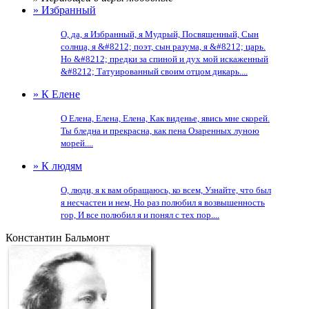
» Избранный
О, да, я Избранный, я Мудрый, Посвященный, Сын
солнца, я &#8212; поэт, сын разума, я &#8212; царь.
Но &#8212; предки за спиной и дух мой искаженный
&#8212; Татуированный своим отцом дикарь....
» К Елене
О Елена, Елена, Елена, Как виденье, явись мне скорей.
Ты бледна и прекрасна, как пена Озаренных луною
морей....
» К людям
О, люди, я к вам обращаюсь, ко всем, Узнайте, что был
я несчастен и нем, Но раз полюбил я возвышенность
гор, И все полюбил я и понял с тех пор....
Константин Бальмонт