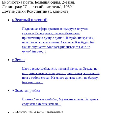
Библиотека поэта. Большая серия. 2-е изд.
Ленинград: "Советский писатель", 1969.
Другие стихи Константина Бальмонта
» Зеленый и черный
Подвижная сфера зрачков, в изумруде текучем
сужаясь, Расширяясь, сливает безмолвно
привлеченную душу с душой. В глубоких зрачках
искушенья, во влаге зеленой качаясь, Как будто бы
манят, внушают: &laquo;Приблизься, ты мне не
чужой&raquo;....
» Земля
Цвет расцветшей жизни, нежный изумруд. Звезда, на
которой сквозь небо мерцает трава. Земля, я неземной,
но я с тобою скован На много долгих дней, на бездну
быстрых лет....
» Золотая рыбка
В замке был веселый бал, Музыканты пели. Ветерок в
саду качал Легкие качели....
» Играющей в игры любовные