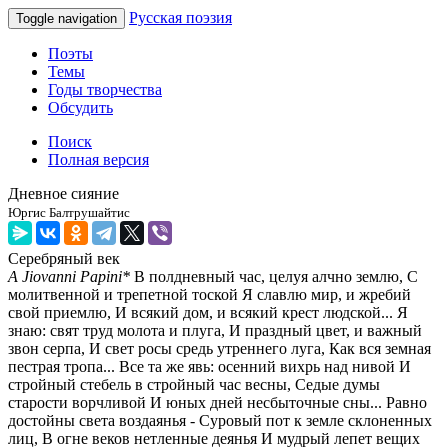
Русская поэзия
Toggle navigation
Поэты
Темы
Годы творчества
Обсудить
Поиск
Полная версия
Дневное сияние
Юргис Балтрушайтис
Серебряный век
A Jiovanni Papini*
В полдневный час, целуя алчно землю, С
молитвенной и трепетной тоской Я славлю мир, и жребий
свой приемлю, И всякий дом, и всякий крест людской... Я
знаю: свят труд молота и плуга, И праздный цвет, и важный
звон серпа, И свет росы средь утреннего луга, Как вся земная
пестрая тропа... Все та же явь: осенний вихрь над нивой И
стройный стебель в стройный час весны, Седые думы
старости ворчливой И юных дней несбыточные сны... Равно
достойны света воздаянья - Суровый пот к земле склоненных
лиц, В огне веков нетленные деянья И мудрый лепет вещих