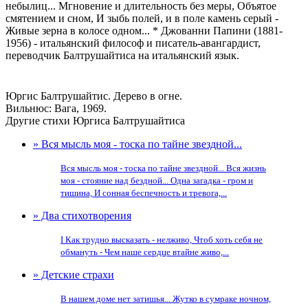
небылиц... Мгновение и длительность без меры, Объятое
смятением и сном, И зыбь полей, и в поле камень серый -
Живые зерна в колосе одном... * Джованни Папини (1881-
1956) - итальянский философ и писатель-авангардист,
переводчик Балтрушайтиса на итальянский язык.
Юргис Балтрушайтис. Дерево в огне.
Вильнюс: Вага, 1969.
Другие стихи Юргиса Балтрушайтиса
» Вся мысль моя - тоска по тайне звездной...
Вся мысль моя - тоска по тайне звездной... Вся жизнь
моя - стояние над бездной... Одна загадка - гром и
тишина, И сонная беспечность и тревога,...
» Два стихотворения
I Как трудно высказать - нелживо, Чтоб хоть себя не
обмануть - Чем наше сердце втайне живо,...
» Детские страхи
В нашем доме нет затишья... Жутко в сумраке ночном,