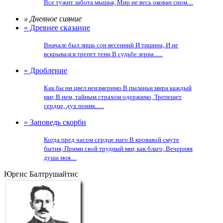
Все тужит забота мышья, Мир не весь окован сном....
» Дневное сияние
» Древнее сказание
Вначале был лишь сон весенний И тишина, И не
вскрывался трепет тени В судьбе зерна......
» Дробление
Как бы ни цвел неизмеримо В пыланьи мира каждый
миг, В нем, тайным страхом одержимо, Трепещет
сердце, дух поник......
» Заповедь скорби
Когда пред часом сердце наго В кровавой смуте
бытия, Прими свой трудный миг, как благо, Вечерняя
душа моя....
Юргис Балтрушайтис