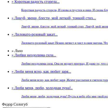
» Короткая радость сгорела...
Короткая радость сгорела, И снова я грустен и нищ, И снова б
» Ликуй, звени, блести, мой легкий, тонкий стих...
Ликуй, звени, блести, мой легкий, тонкий стих, Ликуй, мой зво
» Лиловато-розовый закат...
Лиловато-розовый закат Нежно мглист и чист в окне вагона. Что
» Лихо
» Любви неодолима сила...
Любви неодолима сила. Она не ведает преград, И даже то, что с
» Люби меня ясно, как любит заря...
Люби меня ясно, как любит заря, Жемчг рассыпая и смехом горя
» Люби меня, люби, холодная луна!..
Люби меня, люби, холодная луна! Пусть в небе обо мне твой ро
Федор Сологуб