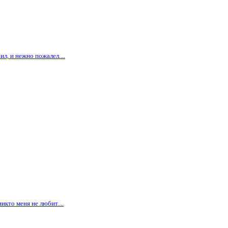
л, и нежно пожалел....
икто меня не любит....