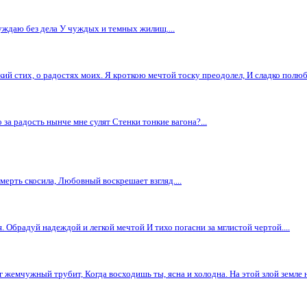
луждаю без дела У чуждых и темных жилищ....
нкий стих, о радостях моих. Я кроткою мечтой тоску преодолел, И сладко полюби
 за радость нынче мне сулят Стенки тонкие вагона?...
мерть скосила, Любовный воскрешает взгляд....
. Обрадуй надеждой и легкой мечтой И тихо погасни за мглистой чертой....
г жемчужный трубит, Когда восходишь ты, ясна и холодна. На этой злой земле н