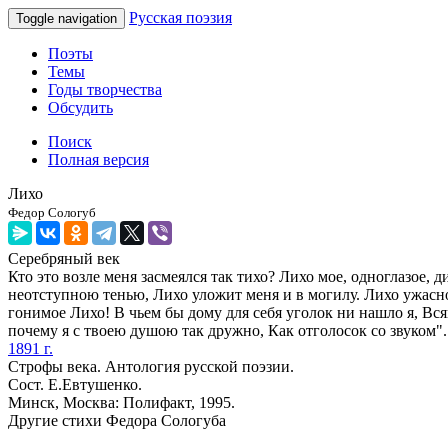
Русская поэзия
Toggle navigation
Поэты
Темы
Годы творчества
Обсудить
Поиск
Полная версия
Лихо
Федор Сологуб
Серебряный век
Кто это возле меня засмеялся так тихо? Лихо мое, одноглазое, 
неотступною тенью, Лихо уложит меня и в могилу. Лихо ужасное
гонимое Лихо! В чьем бы дому для себя уголок ни нашло я, Вся
почему я с твоею душою так дружно, Как отголосок со звуком".
1891 г.
Строфы века. Антология русской поэзии.
Сост. Е.Евтушенко.
Минск, Москва: Полифакт, 1995.
Другие стихи Федора Сологуба