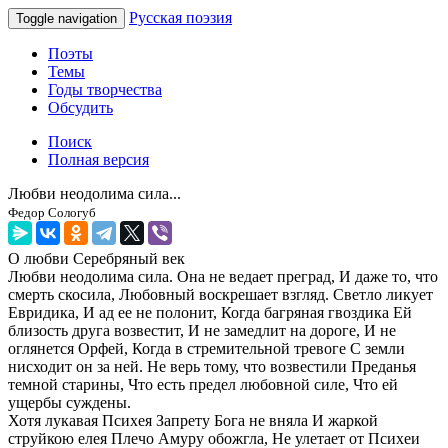
Русская поэзия
Toggle navigation
Поэты
Темы
Годы творчества
Обсудить
Поиск
Полная версия
Любви неодолима сила...
Федор Сологуб
О любви
Серебряный век
Любви неодолима сила. Она не ведает преград, И даже то, что
смерть скосила, Любовный воскрешает взгляд. Светло ликует
Евридика, И ад ее не полонит, Когда багряная гвоздика Ей
близость друга возвестит, И не замедлит на дороге, И не
оглянется Орфей, Когда в стремительной тревоге С земли
нисходит он за ней. Не верь тому, что возвестили Преданья
темной старины, Что есть предел любовной силе, Что ей
ущербы суждены.
Хотя лукавая Психея Запрету Бога не вняла И жаркой
струйкою елея Плечо Амуру обожгла, Не улетает от Психеи