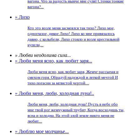
вагона. Что за радость нынче мне сулят Стенки тонкие
вагона?...
» Лихо
Кто это возле меня засмеялся так тихо? Лихо мое,
одноглазое, дикое Лихо! Лихо ко мне привязалось
давно, с колыбели, Лихо стояло и возле крестильной
купели,...
» Любви неодолима сила...
» Люби меня ясно, как любит заря...
Люби меня ясно, как любит заря, Жемчг рассыпая и
смехом горя. Обрадуй надеждой и легкой мечтой И
тихо погасни за мглистой чертой....
» Люби меня, люби, холодная луна!..
Люби меня, люби, холодная луна! Пусть в небе обо
мне твой рог жемчужный трубит, Когда восходишь ты,
ясна и холодна. На этой злой земле никто меня не
любит....
» Люблю мое молчанье...