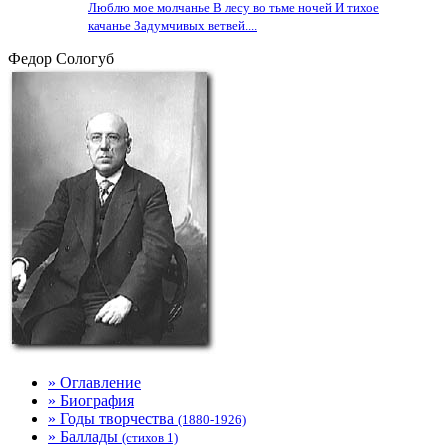
Люблю мое молчанье В лесу во тьме ночей И тихое
качанье Задумчивых ветвей....
Федор Сологуб
» Оглавление
» Биография
» Годы творчества
(1880-1926)
» Баллады
(стихов 1)