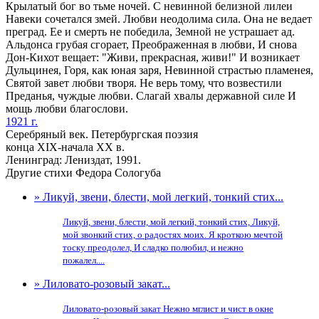
Крылатый бог во тьме ночей. С невинной белизной лилеи
Навеки сочетался змей. Любви неодолима сила. Она не ведает
преград. Ее и смерть не победила, Земной не устрашает ад.
Альдонса грубая сгорает, Преображенная в любви, И снова
Дон-Кихот вещает: "Живи, прекрасная, живи!" И возникает
Дульцинея, Горя, как юная заря, Невинной страстью пламенея,
Святой завет любви творя. Не верь тому, что возвестили
Преданья, чуждые любви. Слагай хвалы державной силе И
мощь любви благослови.
1921 г.
Серебряный век. Петербургская поэзия
конца XIX-начала XX в.
Ленинград: Лениздат, 1991.
Другие стихи Федора Сологуба
» Ликуй, звени, блести, мой легкий, тонкий стих...
Ликуй, звени, блести, мой легкий, тонкий стих, Ликуй,
мой звонкий стих, о радостях моих. Я кроткою мечтой
тоску преодолел, И сладко полюбил, и нежно
пожалел....
» Лиловато-розовый закат...
Лиловато-розовый закат Нежно мглист и чист в окне