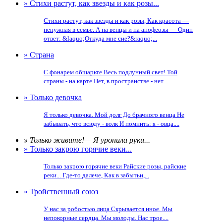
» Стихи растут, как звезды и как розы...
Стихи растут, как звезды и как розы, Как красота —
ненужная в семье. А на венцы и на апофеозы — Один
ответ: &laquo;Откуда мне сие?&raquo;...
» Страна
С фонарем обшарьте Весь подлунный свет! Той
страны - на карте Нет, в пространстве - нет....
» Только девочка
Я только девочка. Мой долг До брачного венца Не
забывать, что всюду - волк И помнить: я - овца....
» Только живите!— Я уронила руки...
» Только закрою горячие веки...
Только закрою горячие веки Райские розы, райские
реки... Где-то далече, Как в забытьи,...
» Тройственный союз
У нас за робостью лица Скрывается иное. Мы
непокорные сердца. Мы молоды. Нас трое....