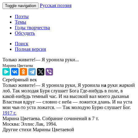
Русская поэзия
Toggle navigation
Поэты
Темы
Годы творчества
Обсудить
Поиск
Полная версия
Только живите!— Я уронила руки...
Марина Цветаева
Серебряный век
Только живите!— Я уронила руки, Я уронила н
а
руки жаркий
лоб. Так молодая Буря слушает Бога Где-нибудь в поле, в
какой-нибудь темный час. И на высокий вал моего дыханья
Властная вдруг — словно с неба — ложится длань. И на уста
мои чьи-то уста ложатся. — Так молодую Бурю слушает Бог.
1917 г.
Марина Цветаева. Собрание сочинений в 7 т.
Москва: Эллис Лак, 1994.
Другие стихи Марины Цветаевой