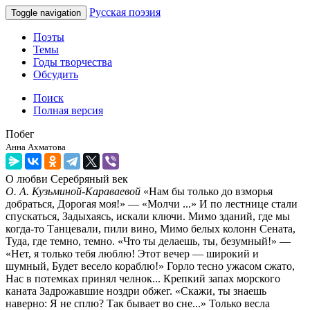
Русская поэзия
Toggle navigation
Поэты
Темы
Годы творчества
Обсудить
Поиск
Полная версия
Побег
Анна Ахматова
О любви
Серебряный век
О. А. Кузьминой-Караваевой
«Нам бы только до взморья
добраться, Дорогая моя!» — «Молчи ...» И по лестнице стали
спускаться, Задыхаясь, искали ключи. Мимо зданий, где мы
когда-то Танцевали, пили вино, Мимо белых колонн Сената,
Туда, где темно, темно. «Что ты делаешь, ты, безумный!» —
«Нет, я только тебя люблю! Этот вечер — широкий и
шумный, Будет весело кораблю!» Горло тесно ужасом сжато,
Нас в потемках принял челнок... Крепкий запах морского
каната Задрожавшие ноздри обжег. «Скажи, ты знаешь
наверно: Я не сплю? Так бывает во сне...» Только весла