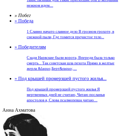
нежном идем....
» Побег
» Победа
1 Славно начато славное дело В грозном грохоте, в
снежной пыли, Где томится пречистое тело...
» Победителям
Сзади Нарвские были ворота, Впереди была только
смерть... Так советская шла пехота Прямо в желтые
жерла &laquo;Берт&raquo;....
» Под крышей промерзшей пустого жилья...
Под крышей промерзшей пустого жилья Я
мертвенных дней не считаю, Читаю посланья
апостолов я, Слова псалмопевца читаю....
Анна Ахматова