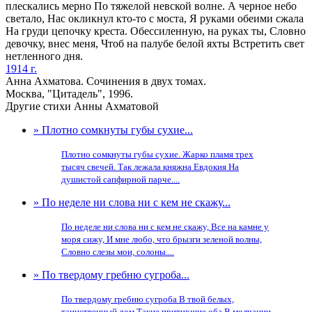
плескались мерно По тяжелой невской волне. А черное небо
светало, Нас окликнул кто-то с моста, Я руками обеими сжала
На груди цепочку креста. Обессиленную, на руках ты, Словно
девочку, внес меня, Чтоб на палубе белой яхты Встретить свет
нетленного дня.
1914 г.
Анна Ахматова. Сочинения в двух томах.
Москва, "Цитадель", 1996.
Другие стихи Анны Ахматовой
» Плотно сомкнуты губы сухие...
Плотно сомкнуты губы сухие. Жарко пламя трех
тысяч свечей. Так лежала княжна Евдокия На
душистой сапфирной парче....
» По неделе ни слова ни с кем не скажу...
По неделе ни слова ни с кем не скажу, Все на камне у
моря сижу, И мне любо, что брызги зеленой волны,
Словно слезы мои, солоны....
» По твердому гребню сугроба...
По твердому гребню сугроба В твой белых,
таинственный дом Такие притихшие оба В молчании