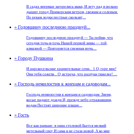
В садах впервые загорелись маки, И лету рад и вольно
дышит город Приморским ветром, свежим и соленым.
По рекам лодки пестрые скользят,...
» Годовщину последнюю празднуй...
Годовщину последнюю празднуй — Ты пойми, что
сегодня точь-в-точь Нашей первой зимы — той,
алмазной — Повторяется снежная ночь....
» Городу Пушкина
И царскосельские хранительные сени... 1 О, горе мне!
Они тебя сожгли... О, встреча, что разлуки тяжелее!.....
» Господь немилостив к жнецам и садоводам...
Господь немилостив к жнецам и садоводам. Звеня,
косые падают дожди И, прежде небо отражавшим,
водам Пестрят широкие плащи....
» Гость
Все как раньше: в окна столовой Бьется мелкий
метельный снег, И сама я не стала новой, А ко мне