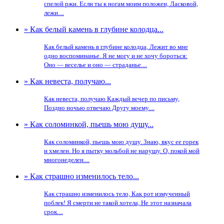
спелой ржи. Если ты к ногам моим положен, Ласковой,
лежи....
» Как белый камень в глубине колодца...
Как белый камень в глубине колодца, Лежит во мне
одно воспоминанье. Я не могу и не хочу бороться:
Оно — веселье и оно — страданье....
» Как невеста, получаю...
Как невеста, получаю Каждый вечер по письму,
Поздно ночью отвечаю Другу моему....
» Как соломинкой, пьешь мою душу...
Как соломинкой, пьешь мою душу. Знаю, вкус ее горек
и хмелен. Но я пытку мольбой не нарушу. О, покой мой
многонеделен....
» Как страшно изменилось тело...
Как страшно изменилось тело, Как рот измученный
поблек! Я смерти не такой хотела, Не этот назначала
срок....