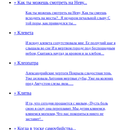
» Как ты можешь смотреть на Неву...
Как ты можешь смотреть на Неву, Как ты смеешь
всходить на мосты?.. Я недаром печальной слыву С
той поры, как привиделся ты....
» Клевета
И всюду клевета сопутствовала мне. Ее ползучий шаг я
слышала во сне И в мертвом городе под беспощадным
небом, Скитаясь наугад за кровом и за хлебом....
» Клеопатра
Александрийские чертоги Покрыла сладостная тень.
Уже целовала Антония мертвые губы, Уже на коленях
пред Августом слезы лила......
» Клятва
И та, что сегодня прощается с милым,- Пусть боль
свою в силу она переплавит. Мы детям клянемся,
клянемся могилам, Что нас покориться никто не
заставит!...
» Когда в тоске самоубийства...