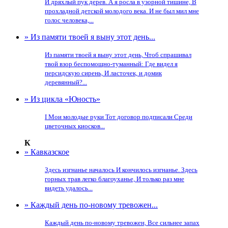
И дряхлый пук дерев. А я росла в узорной тишине, В
прохладной детской молодого века. И не был мил мне
голос человека,...
» Из памяти твоей я выну этот день...
Из памяти твоей я выну этот день, Чтоб спрашивал
твой взор беспомощно-туманный: Где видел я
персидскую сирень, И ласточек, и домик
деревянный?...
» Из цикла «Юность»
I Мои молодые руки Тот договор подписали Среди
цветочных киосков...
К
» Кавказское
Здесь изгнанье началось И кончилось изгнанье. Здесь
горных трав легко благоуханье, И только раз мне
видеть удалось...
» Каждый день по-новому тревожен...
Каждый день по-новому тревожен, Все сильнее запах