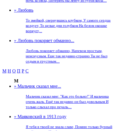
ночь за овсы, Потерять бы ленту из тугой косы....
» Любовь
То змейкой, свернувшись клубком, У самого сердца
колдует, То целые дни голубком На белом окошке
воркует,...
» Любовь покоряет обманно...
Любовь покоряет обманно, Напевом простым,
неискусным. Еще так недавно-странно Ты не был
седым и грустным....
М
Н
О
П
Р
С
М
» Мальчик сказал мне...
Мальчик сказал мне: "Как это больно!" И мальчика
очень жаль. Ещё так недавно он был довольным И
только слыхал про печаль....
» Маяковский в 1913 году
Я тебя в твоей не знала славе, Помню только бурный