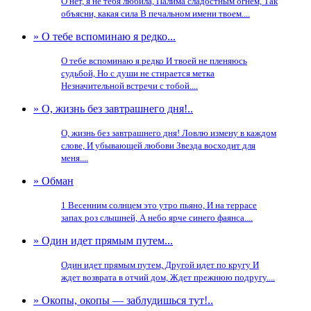
О нет, я не тебя любила, Палима сладостным огнем, Так
объясни, какая сила В печальном имени твоем....
» О тебе вспоминаю я редко...
О тебе вспоминаю я редко И твоей не пленяюсь
судьбой, Но с души не стирается метка
Незначительной встречи с тобой....
» О, жизнь без завтрашнего дня!..
О, жизнь без завтрашнего дня! Ловлю измену в каждом
слове, И убывающей любови Звезда восходит для
меня....
» Обман
1 Весенним солнцем это утро пьяно, И на террасе
запах роз слышней, А небо ярче синего фаянса....
» Один идет прямым путем...
Один идет прямым путем, Другой идет по кругу И
ждет возврата в отчий дом, Ждет прежнюю подругу....
» Окопы, окопы — заблудишься тут!..