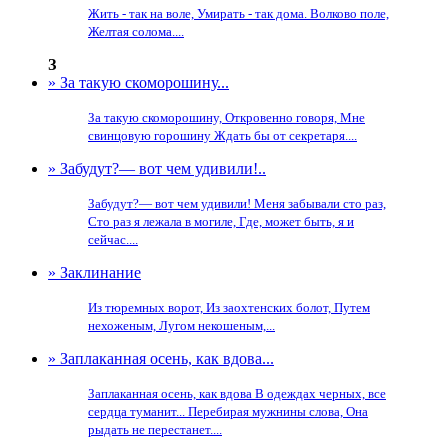
Жить - так на воле, Умирать - так дома. Волково поле,
Желтая солома....
З
» За такую скоморошину...
За такую скоморошину, Откровенно говоря, Мне
свинцовую горошину Ждать бы от секретаря....
» Забудут?— вот чем удивили!..
Забудут?— вот чем удивили! Меня забывали сто раз,
Сто раз я лежала в могиле, Где, может быть, я и
сейчас....
» Заклинание
Из тюремных ворот, Из заохтенских болот, Путем
нехоженым, Лугом некошеным,...
» Заплаканная осень, как вдова...
Заплаканная осень, как вдова В одеждах черных, все
сердца туманит... Перебирая мужнины слова, Она
рыдать не перестанет....