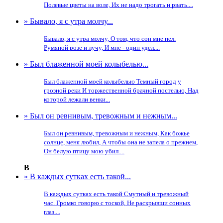
Полевые цветы на воле, Их не надо трогать и рвать....
» Бывало, я с утра молчу...
Бывало, я с утра молчу, О том, что сон мне пел.
Румяной розе и лучу, И мне - один удел....
» Был блаженной моей колыбелью...
Был блаженной моей колыбелью Темный город у
грозной реки И торжественной брачной постелью, Над
которой лежали венки...
» Был он ревнивым, тревожным и нежным...
Был он ревнивым, тревожным и нежным, Как божье
солнце, меня любил, А чтобы она не запела о прежнем,
Он белую птицу мою убил....
В
» В каждых сутках есть такой...
В каждых сутках есть такой Смутный и тревожный
час. Громко говорю с тоской, Не раскрывши сонных
глаз....