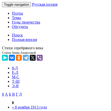
Русская поэзия
Toggle navigation
Поэты
Темы
Годы творчества
Обсудить
Поиск
Полная версия
Стихи серебряного века
Стихи Анны Ахматовой
8-Д
Е-Л
М-С
Т-Ш
Э-Я
8
А
Б
В
Г
Д
8
» 8 ноября 1913 года