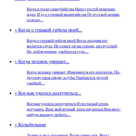
Когда в тоске самоубийства Народ гостей немецких
ждал, И дух суровый византийства От русской церкви
отлетал,...
» Когда о горькой гибели моей...
Когда о горькой гибели моей Весть поздняя его
коснется слуха, Не станет он ни строже, ни грустней,
Но, побледневши, улыбнется сухо....
» Когда человек умирает...
Когда человек умирает, Изменяются его портреты. По-
другому глаза глядят, и губы Улыбаются другой
улыбкой....
» Кое-как удалось разлучиться...
Кое-как удалось разлучиться И постылый огонь
потушить. Враг мой вечный, пора научиться Вам кого-
нибудь вправду любить....
» Колыбельная
Далеко в лесу огромном, Возле синих рек, Жил с