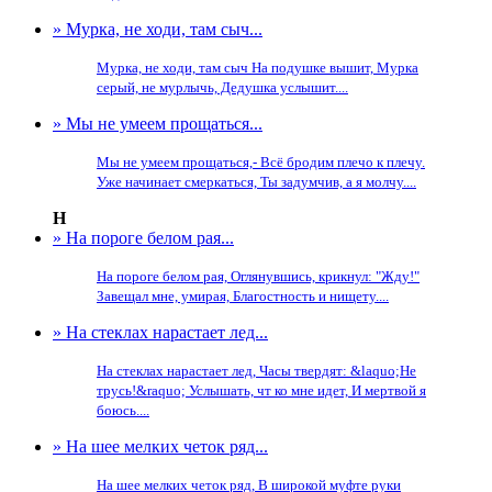
» Мурка, не ходи, там сыч...
Мурка, не ходи, там сыч На подушке вышит, Мурка
серый, не мурлычь, Дедушка услышит....
» Мы не умеем прощаться...
Мы не умеем прощаться,- Всё бродим плечо к плечу.
Уже начинает смеркаться, Ты задумчив, а я молчу....
Н
» На пороге белом рая...
На пороге белом рая, Оглянувшись, крикнул: "Жду!"
Завещал мне, умирая, Благостность и нищету....
» На стеклах нарастает лед...
На стеклах нарастает лед, Часы твердят: &laquo;Не
трусь!&raquo; Услышать, чт ко мне идет, И мертвой я
боюсь....
» На шее мелких четок ряд...
На шее мелких четок ряд, В широкой муфте руки