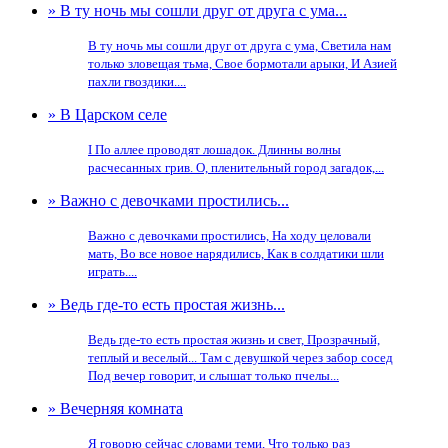
» В ту ночь мы сошли друг от друга с ума...
В ту ночь мы сошли друг от друга с ума, Светила нам
только зловещая тьма, Свое бормотали арыки, И Азией
пахли гвоздики....
» В Царском селе
I По аллее проводят лошадок. Длинны волны
расчесанных грив. О, пленительный город загадок,...
» Важно с девочками простились...
Важно с девочками простились, На ходу целовали
мать, Во все новое нарядились, Как в солдатики шли
играть....
» Ведь где-то есть простая жизнь...
Ведь где-то есть простая жизнь и свет, Прозрачный,
теплый и веселый... Там с девушкой через забор сосед
Под вечер говорит, и слышат только пчелы...
» Вечерняя комната
Я говорю сейчас словами теми, Что только раз