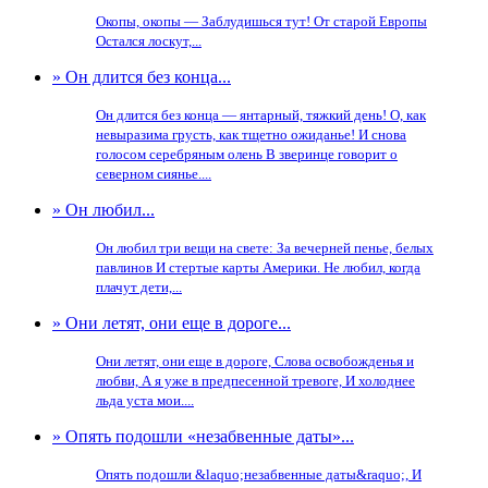
Окопы, окопы — Заблудишься тут! От старой Европы
Остался лоскут,...
» Он длится без конца...
Он длится без конца — янтарный, тяжкий день! О, как
невыразима грусть, как тщетно ожиданье! И снова
голосом серебряным олень В зверинце говорит о
северном сиянье....
» Он любил...
Он любил три вещи на свете: За вечерней пенье, белых
павлинов И стертые карты Америки. Не любил, когда
плачут дети,...
» Они летят, они еще в дороге...
Они летят, они еще в дороге, Слова освобожденья и
любви, А я уже в предпесенной тревоге, И холоднее
льда уста мои....
» Опять подошли «незабвенные даты»...
Опять подошли &laquo;незабвенные даты&raquo;, И