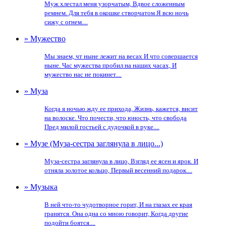
Муж хлестал меня узорчатым, Вдвое сложенным
ремнем. Для тебя в окошке створчатом Я всю ночь
сижу с огнем....
» Мужество
Мы знаем, чт ныне лежит на весах И что совершается
ныне. Час мужества пробил на наших часах, И
мужество нас не покинет....
» Муза
Когда я ночью жду ее прихода, Жизнь, кажется, висит
на волоске. Что почести, что юность, что свобода
Пред милой гостьей с дудочкой в руке....
» Музе (Муза-сестра заглянула в лицо...)
Муза-сестра заглянула в лицо, Взгляд ее ясен и ярок. И
отняла золотое кольцо, Первый весенний подарок....
» Музыка
В ней что-то чудотворное горит, И на глазах ее края
гранятся. Она одна со мною говорит, Когда другие
подойти боятся....