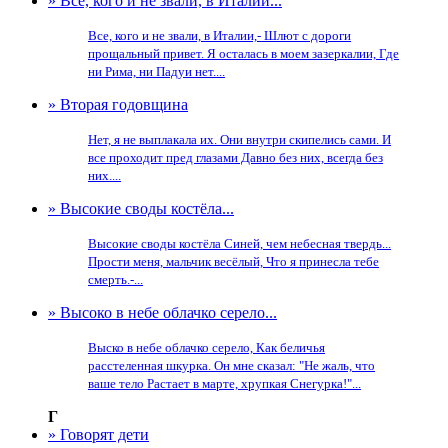
» Все, кого и не звали, в Италии...
Все, кого и не звали, в Италии,- Шлют с дороги
прощальный привет. Я осталась в моем зазеркалии, Где
ни Рима, ни Падуи нет....
» Вторая годовщина
Нет, я не выплакала их. Они внутри скипелись сами. И
все проходит пред глазами Давно без них, всегда без
них....
» Высокие своды костёла...
Высокие своды костёла Синей, чем небесная твердь...
Прости меня, мальчик весёлый, Что я принесла тебе
смерть.-...
» Высоко в небе облачко серело...
Выско в небе облачко серело, Как беличья
расстеленная шкурка. Он мне сказал: "Не жаль, что
ваше тело Растает в марте, хрупкая Снегурка!"...
Г
» Говорят дети