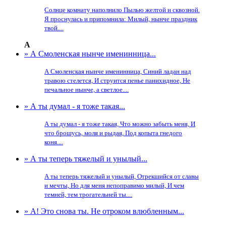
Солнце комнату наполнило Пылью желтой и сквозной.
Я проснулась и припомнила: Милый, нынче праздник
твой....
А
» А Смоленская нынче именинница...
А Смоленская нынче именинница, Синий ладан над
травою стелется, И струится пенье панихидное, Не
печальное нынче, а светлое....
» А ты думал - я тоже такая...
А ты думал - я тоже такая, Что можно забыть меня, И
что брошусь, моля и рыдая, Под копыта гнедого
коня....
» А ты теперь тяжелый и унылый...
А ты теперь тяжелый и унылый, Отрекшийся от славы
и мечты, Но для меня непоправимо милый, И чем
темней, тем трогательней ты....
» А! Это снова ты. Не отроком влюбленным...