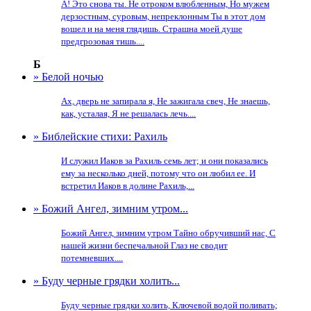
А! Это снова ты. Не отроком влюбленным, Но мужем
дерзостным, суровым, непреклонным Ты в этот дом
вошел и на меня глядишь. Страшна моей душе
предгрозовая тишь....
Б
» Белой ночью
Ах, дверь не запирала я, Не зажигала свеч, Не знаешь,
как, усталая, Я не решалась лечь....
» Библейские стихи: Рахиль
И служил Иаков за Рахиль семь лет; и они показались
ему за несколько дней, потому что он любил ее. И
встретил Иаков в долине Рахиль,...
» Божий Ангел, зимним утром...
Божий Ангел, зимним утром Тайно обручивший нас, С
нашей жизни беспечальной Глаз не сводит
потемневших....
» Буду черные грядки холить...
Буду черные грядки холить, Ключевой водой поливать;