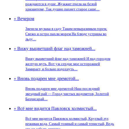
рождаются в душе. Жужжит пчела на белой
хризантеме, Так душно пахнет старое саше....
» Вечером
Звенела музыка в саду Таким невыразимым горем.
Свежо и остро пахли морем На блюде устрицы во
льду....
» Вижу выцветший флаг над таможней...
Вижу выцветший флаг над таможней И над городом
желтую муть. Вот уж сердце мое осторожней
Замирает, и больно вздохнуть....
» Вновь подарен мне дремотой...
Вновь подарен мне дремотой Наш последний
звездный рай — Город чистых водометов, Золотой
Бахчисарай....
» Всё мне видится Павловск холмистый...
Всё мне видится Павловск холмистый, Круглый луг,
неживая вода, Самый томный и самый тенистый, Ведь
его не забыть никогда....