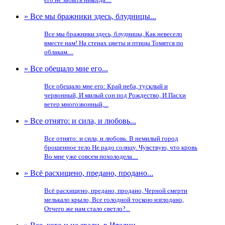
» Все мы бражники здесь, блудницы...
Все мы бражники здесь, блудницы, Как невесело
вместе нам! На стенах цветы и птицы Томятся по
облакам....
» Все обещало мне его...
Все обещало мне его: Край неба, тусклый и
червонный, И милый сон под Рождество, И Пасхи
ветер многозвонный,...
» Все отнято: и сила, и любовь...
Все отнято: и сила, и любовь. В немилый город
брошенное тело Не радо солнцу. Чувствую, что кровь
Во мне уже совсем похолодела....
» Всё расхищено, предано, продано...
Всё расхищено, предано, продано, Черной смерти
мелькало крыло, Все голодной тоскою изглодано,
Отчего же нам стало светло?...