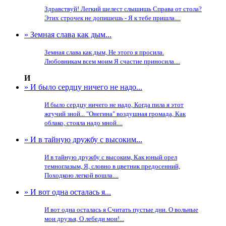
Здравствуй! Легкий шелест слышишь Справа от стола?
Этих строчек не допишешь - Я к тебе пришла....
» Земная слава как дым...
Земная слава как дым, Не этого я просила.
Любовникам всем моим Я счастие приносила....
И
» И было сердцу ничего не надо...
И было сердцу ничего не надо, Когда пила я этот
жгучий зной... "Онегина" воздушная громада, Как
облако, стояла надо мной....
» И в тайную дружбу с высоким...
И в тайную дружбу с высоким, Как юный орел
темноглазым, Я, словно в цветник предосенний,
Походкою легкой вошла....
» И вот одна осталась я...
И вот одна осталась я Считать пустые дни. О вольные
мои друзья, О лебеди мои!...