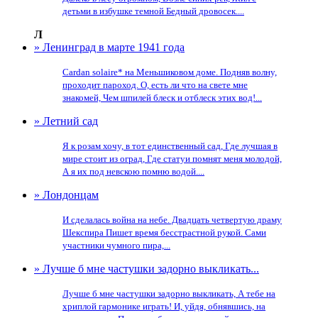
детьми в избушке темной Бедный дровосек....
Л
» Ленинград в марте 1941 года
Cardan solaire* на Меньшиковом доме. Подняв волну,
проходит пароход. О, есть ли что на свете мне
знакомей, Чем шпилей блеск и отблеск этих вод!...
» Летний сад
Я к розам хочу, в тот единственный сад, Где лучшая в
мире стоит из оград, Где статуи помнят меня молодой,
А я их под невскою помню водой....
» Лондонцам
И сделалась война на небе. Двадцать четвертую драму
Шекспира Пишет время бесстрастной рукой. Сами
участники чумного пира,...
» Лучше б мне частушки задорно выкликать...
Лучше б мне частушки задорно выкликать, А тебе на
хриплой гармонике играть! И, уйдя, обнявшись, на