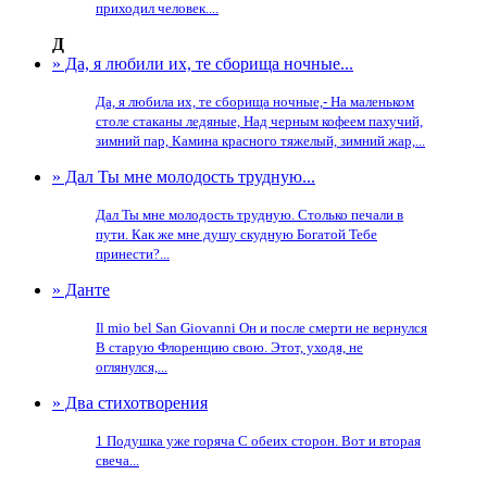
приходил человек....
Д
» Да, я любили их, те сборища ночные...
Да, я любила их, те сборища ночные,- На маленьком
столе стаканы ледяные, Над черным кофеем пахучий,
зимний пар, Камина красного тяжелый, зимний жар,...
» Дал Ты мне молодость трудную...
Дал Ты мне молодость трудную. Столько печали в
пути. Как же мне душу скудную Богатой Тебе
принести?...
» Данте
Il mio bel San Giovanni Он и после смерти не вернулся
В старую Флоренцию свою. Этот, уходя, не
оглянулся,...
» Два стихотворения
1 Подушка уже горяча С обеих сторон. Вот и вторая
свеча...