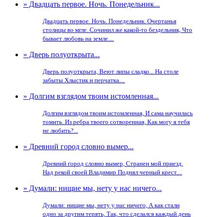
» Двадцать первое. Ночь. Понедельник...
Двадцать первое. Ночь. Понедельник. Очертанья
столицы во мгле. Сочинил же какой-то бездельник, Что
бывает любовь на земле....
» Дверь полуоткрыта...
Дверь полуоткрыта, Веют липы сладко... На столе
забыты Хлыстик и перчатка....
» Долгим взглядом твоим истомленная...
Долгим взглядом твоим истомленная, И сама научилась
томить. Из ребра твоего сотворенная, Как могу я тебя
не любить?...
» Древний город словно вымер...
Древний город словно вымер, Странен мой приезд.
Над рекой своей Владимир Поднял черный крест....
» Думали: нищие мы, нету у нас ничего...
Думали: нищие мы, нету у нас ничего, А как стали
одно за другим терять, Так, что сделался каждый день