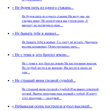
» Не будем пить из одного стакана...
Не будем пить из одного стакана Ни воду мы, ни
сладкое вино, Не поцелуемся мы утром рано, А
ввечеру не поглядим в окно....
» Не бывать тебе в живых...
Не бывать тебе в живых, Со снегу не встать. Двадцать
восемь штыковых, Огнестрельных пять....
» Не с теми я, кто бросил землю...
Не с теми я, кто бросил землю На растерзание врагам.
Их грубой лести я не внемлю, Им песен я своих не
дам....
» Не стращай меня грозной судьбой...
Не стращай меня грозной судьбой И великою северной
скукой. Нынче праздник наш первый с тобой, И зовут
этот праздник — разлукой....
» Небывалая осень построила купол высокий...