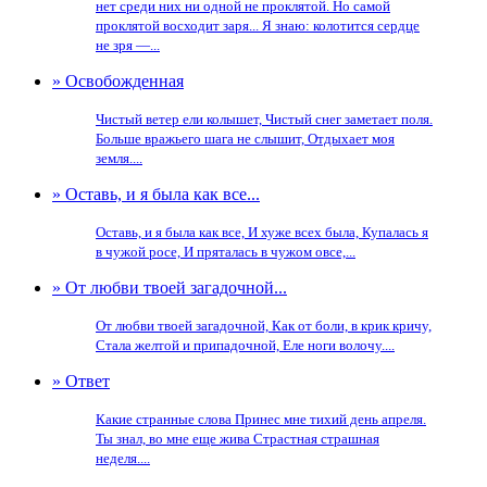
нет среди них ни одной не проклятой. Но самой
проклятой восходит заря... Я знаю: колотится сердце
не зря —...
» Освобожденная
Чистый ветер ели колышет, Чистый снег заметает поля.
Больше вражьего шага не слышит, Отдыхает моя
земля....
» Оставь, и я была как все...
Оставь, и я была как все, И хуже всех была, Купалась я
в чужой росе, И пряталась в чужом овсе,...
» От любви твоей загадочной...
От любви твоей загадочной, Как от боли, в крик кричу,
Стала желтой и припадочной, Еле ноги волочу....
» Ответ
Какие странные слова Принес мне тихий день апреля.
Ты знал, во мне еще жива Страстная страшная
неделя....