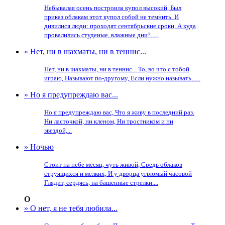
Небывалая осень построила купол высокий, Был
приказ облакам этот купол собой не темнить. И
дивилися люди: проходят сентябрьские сроки, А куда
провалились студеные, влажные дни?.....
» Нет, ни в шахматы, ни в теннис...
Нет, ни в шахматы, ни в теннис... То, во что с тобой
играю, Называют по-другому, Если нужно называть......
» Но я предупреждаю вас...
Но я предупреждаю вас, Что я живу в последний раз.
Ни ласточкой, ни кленом, Ни тростником и ни
звездой,...
» Ночью
Стоит на небе месяц, чуть живой, Средь облаков
струящихся и мелких, И у дворца угрюмый часовой
Глядит, сердясь, на башенные стрелки....
О
» О нет, я не тебя любила...