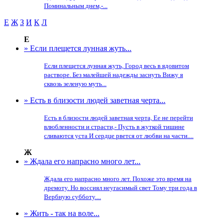
Поминальным днем,-...
Е
Ж
З
И
К
Л
Е
» Если плещется лунная жуть...
Если плещется лунная жуть, Город весь в ядовитом
растворе. Без малейшей надежды заснуть Вижу я
сквозь зеленую муть...
» Есть в близости людей заветная черта...
Есть в близости людей заветная черта, Ее не перейти
влюбленности и страсти,- Пусть в жуткой тишине
сливаются уста И сердце рвется от любви на части....
Ж
» Ждала его напрасно много лет...
Ждала его напрасно много лет. Похоже это время на
дремоту. Но воссиял неугасимый свет Тому три года в
Вербную субботу....
» Жить - так на воле...