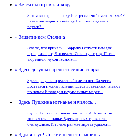
» Зачем вы отравили воду...
Зачем вы отравили воду И с грязью мой смешали хлеб?
Зачем последнюю свободу Вы превращаете в
вертеп?...
» Защитникам Сталина
Это те, что кричали: "Варраву Отпусти нам для
праздника", те, Что велели Сократу отраву Пить в
тюремной глухой тесноте....
» Здесь девушки прелестнейшие спорят...
Здесь девушки прелестнейшие спорят За честь
достаться в жены палачам, Здесь праведных пытают
по ночам И голодом неукротимых морят....
» Здесь Пушкина изгнанье началось...
Здесь Пушкина изгнанье началось И Лермонтова
кончилось изгнанье. Здесь горных трав легко
благоуханье, И только раз мне видеть удалось...
» Здравствуй! Легкий шелест слышишь...