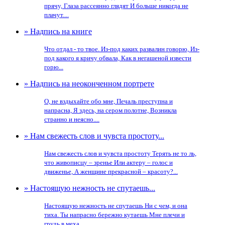
прячу, Глаза рассеянно глядят И больше никогда не
плачут....
» Надпись на книге
Что отдал - то твое. Из-под каких развалин говорю, Из-
под какого я кричу обвала, Как в негашеной извести
горю...
» Надпись на неоконченном портрете
О, не вздыхайте обо мне, Печаль преступна и
напрасна, Я здесь, на сером полотне, Возникла
странно и неясно....
» Нам свежесть слов и чувста простоту...
Нам свежесть слов и чувста простоту Терять не то ль,
что живописцу – зренье Или актеру – голос и
движенье, А женщине прекрасной – красоту?...
» Настоящую нежность не спутаешь...
Настоящую нежность не спутаешь Ни с чем, и она
тиха. Ты напрасно бережно кутаешь Мне плечи и
грудь в меха....