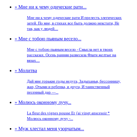
» Мне ни к чему одические рати...
Мне ни к чему одические рати И прелесть элегических
затей. По мне, в стихах все быть должно некстати, Не
так, как у людей....
» Мне с тобою пьяным весело...
Мне с тобою пьяным весело - Смысла нет в твоих
рассказах. Осень ранняя развесила Флаги желтые на
вязах....
» Молитва
Дай мне горькие годы недуга, Задыханья, бессонницу,
жар, Отыми и ребенка, и друга, И таинственный
песенный дар —...
» Молюсь оконному лучу...
La fleur des vignes pousse Et j'ai vingt anscesoir *
Молюсь оконному лучу -...
» Муж хлестал меня узорчатым...