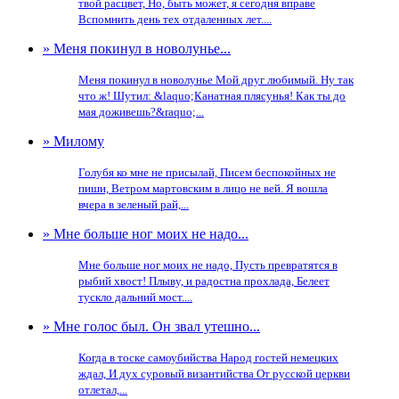
твой расцвет, Но, быть может, я сегодня вправе
Вспомнить день тех отдаленных лет....
» Меня покинул в новолунье...
Меня покинул в новолунье Мой друг любимый. Ну так
что ж! Шутил: &laquo;Канатная плясунья! Как ты до
мая доживешь?&raquo;...
» Милому
Голубя ко мне не присылай, Писем беспокойных не
пиши, Ветром мартовским в лицо не вей. Я вошла
вчера в зеленый рай,...
» Мне больше ног моих не надо...
Мне больше ног моих не надо, Пусть превратятся в
рыбий хвост! Плыву, и радостна прохлада, Белеет
тускло дальний мост....
» Мне голос был. Он звал утешно...
Когда в тоске самоубийства Народ гостей немецких
ждал, И дух суровый византийства От русской церкви
отлетал,...