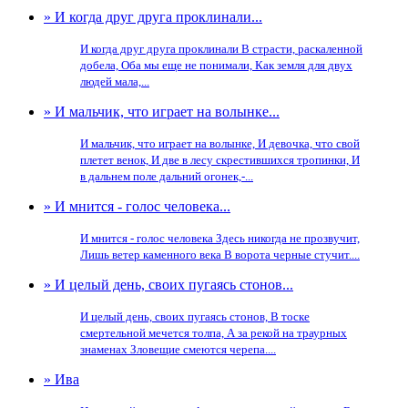
» И когда друг друга проклинали...
И когда друг друга проклинали В страсти, раскаленной
добела, Оба мы еще не понимали, Как земля для двух
людей мала,...
» И мальчик, что играет на волынке...
И мальчик, что играет на волынке, И девочка, что свой
плетет венок, И две в лесу скрестившихся тропинки, И
в дальнем поле дальний огонек,-...
» И мнится - голос человека...
И мнится - голос человека Здесь никогда не прозвучит,
Лишь ветер каменного века В ворота черные стучит....
» И целый день, своих пугаясь стонов...
И целый день, своих пугаясь стонов, В тоске
смертельной мечется толпа, А за рекой на траурных
знаменах Зловещие смеются черепа....
» Ива