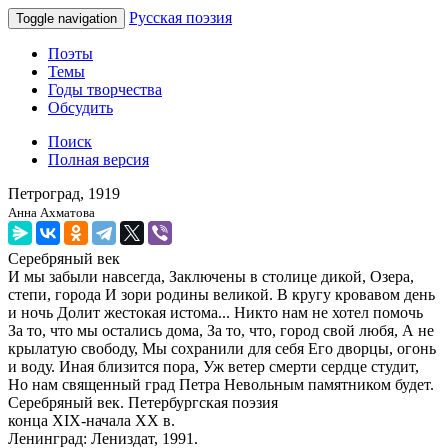
Русская поэзия
Toggle navigation
Поэты
Темы
Годы творчества
Обсудить
Поиск
Полная версия
Петроград, 1919
Анна Ахматова
Серебряный век
И мы забыли навсегда, Заключены в столице дикой, Озера,
степи, города И зори родины великой. В кругу кровавом день
и ночь Долит жестокая истома... Никто нам не хотел помочь
За то, что мы остались дома, За то, что, город свой любя, А не
крылатую свободу, Мы сохранили для себя Его дворцы, огонь
и воду. Иная близится пора, Уж ветер смерти сердце студит,
Но нам священный град Петра Невольным памятником будет.
Серебряный век. Петербургская поэзия
конца XIX-начала XX в.
Ленинград: Лениздат, 1991.