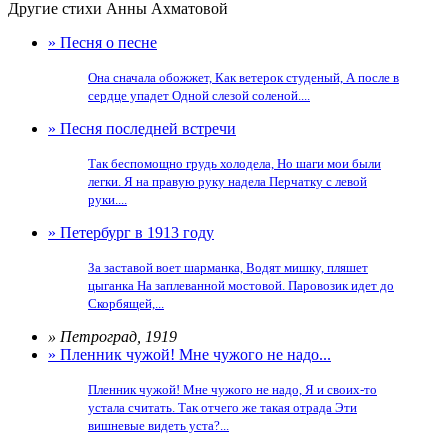
Другие стихи Анны Ахматовой
» Песня о песне
Она сначала обожжет, Как ветерок студеный, А после в
сердце упадет Одной слезой соленой....
» Песня последней встречи
Так беспомощно грудь холодела, Но шаги мои были
легки. Я на правую руку надела Перчатку с левой
руки....
» Петербург в 1913 году
За заставой воет шарманка, Водят мишку, пляшет
цыганка На заплеванной мостовой. Паровозик идет до
Скорбящей,...
» Петроград, 1919
» Пленник чужой! Мне чужого не надо...
Пленник чужой! Мне чужого не надо, Я и своиx-то
устала считать. Так отчего же такая отрада Эти
вишневые видеть уста?...