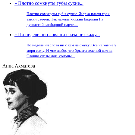
» Плотно сомкнуты губы сухие...
Плотно сомкнуты губы сухие. Жарко пламя трех
тысяч свечей. Так лежала княжна Евдокия На
душистой сапфирной парче....
» По неделе ни слова ни с кем не скажу...
По неделе ни слова ни с кем не скажу, Все на камне у
моря сижу, И мне любо, что брызги зеленой волны,
Словно слезы мои, солоны....
Анна Ахматова