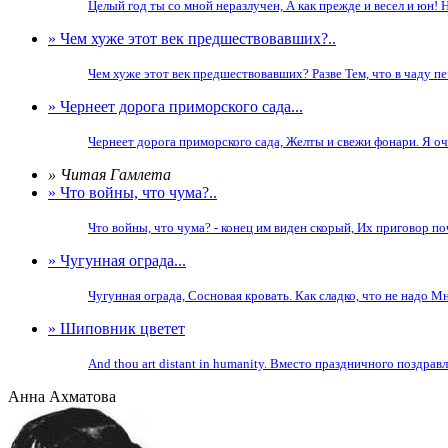
Целый год ты со мной неразлучен, А как прежде и весел и юн! 
» Чем хуже этот век предшествовавших?..
Чем хуже этот век предшествовавших? Разве Тем, что в чаду печ
» Чернеет дорога приморского сада...
Чернеет дорога приморского сада, Желты и свежи фонари. Я оче
» Читая Гамлета
» Что войны, что чума?..
Что войны, что чума? - конец им виден скорый, Их приговор по
» Чугунная ограда...
Чугунная ограда, Сосновая кровать. Как сладко, что не надо Мн
» Шиповник цветет
And thou art distant in humanity. Вместо праздничного поздравл
Анна Ахматова