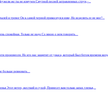
Неужели же ты не измучен Смутной песней затравленных струн,–...
алей и тревог Он к самой черной прикоснулся язве, Но исцелить ее не мог?...
нь спокойная. Только не надо Со мною о нем говорить....
чти произнесен. Но кто нас защитит от ужаса, который Был бегом времени когда
е больше ревновать....
енья Этот ветер, жесткий и сухой, Принесет вам только запах тленья,...