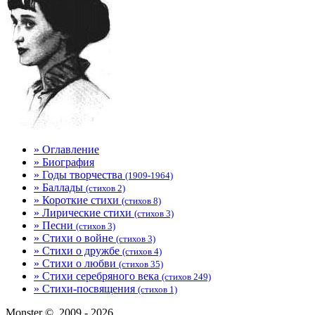
» Оглавление
» Биография
» Годы творчества
(1909-1964)
» Баллады
(стихов 2)
» Короткие стихи
(стихов 8)
» Лирические стихи
(стихов 3)
» Песни
(стихов 3)
» Стихи о войне
(стихов 3)
» Стихи о дружбе
(стихов 4)
» Стихи о любви
(стихов 35)
» Стихи серебряного века
(стихов 249)
» Стихи-посвящения
(стихов 1)
Monster ©, 2009 - 2026