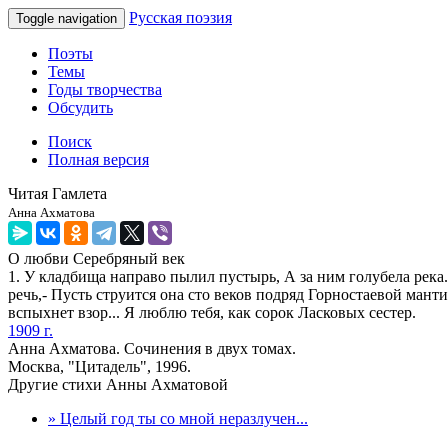
Русская поэзия
Toggle navigation
Поэты
Темы
Годы творчества
Обсудить
Поиск
Полная версия
Читая Гамлета
Анна Ахматова
О любви
Серебряный век
1. У кладбища направо пылил пустырь, А за ним голубела река. 
речь,- Пусть струится она сто веков подряд Горностаевой мант
вспыхнет взор... Я люблю тебя, как сорок Ласковых сестер.
1909 г.
Анна Ахматова. Сочинения в двух томах.
Москва, "Цитадель", 1996.
Другие стихи Анны Ахматовой
» Целый год ты со мной неразлучен...