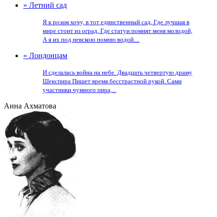
» Летний сад
Я к розам хочу, в тот единственный сад, Где лучшая в
мире стоит из оград, Где статуи помнят меня молодой,
А я их под невскою помню водой....
» Лондонцам
И сделалась война на небе. Двадцать четвертую драму
Шекспира Пишет время бесстрастной рукой. Сами
участники чумного пира,...
Анна Ахматова