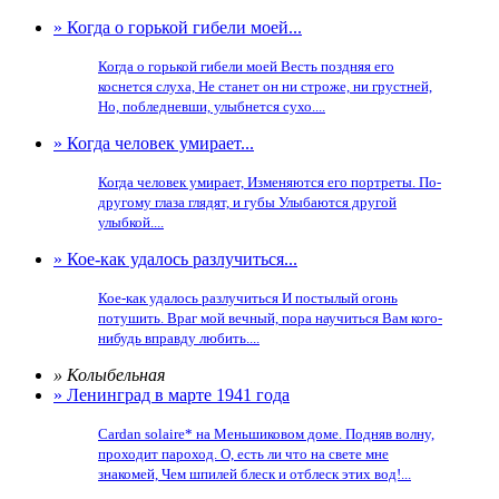
» Когда о горькой гибели моей...
Когда о горькой гибели моей Весть поздняя его
коснется слуха, Не станет он ни строже, ни грустней,
Но, побледневши, улыбнется сухо....
» Когда человек умирает...
Когда человек умирает, Изменяются его портреты. По-
другому глаза глядят, и губы Улыбаются другой
улыбкой....
» Кое-как удалось разлучиться...
Кое-как удалось разлучиться И постылый огонь
потушить. Враг мой вечный, пора научиться Вам кого-
нибудь вправду любить....
» Колыбельная
» Ленинград в марте 1941 года
Cardan solaire* на Меньшиковом доме. Подняв волну,
проходит пароход. О, есть ли что на свете мне
знакомей, Чем шпилей блеск и отблеск этих вод!...