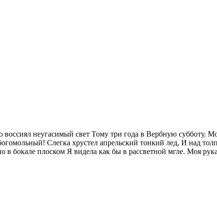
о воссиял неугасимый свет Тому три года в Вербную субботу. Мо
богомольный! Слегка хрустел апрельский тонкий лед, И над тол
но в бокале плоском Я видела как бы в рассветной мгле. Моя рук