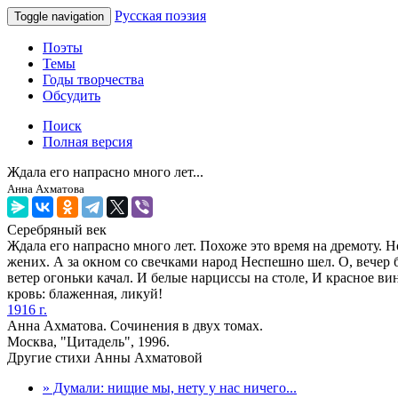
Русская поэзия
Toggle navigation
Поэты
Темы
Годы творчества
Обсудить
Поиск
Полная версия
Ждала его напрасно много лет...
Анна Ахматова
Серебряный век
Ждала его напрасно много лет. Похоже это время на дремоту. Н
жених. А за окном со свечками народ Неспешно шел. О, вечер 
ветер огоньки качал. И белые нарциссы на столе, И красное ви
кровь: блаженная, ликуй!
1916 г.
Анна Ахматова. Сочинения в двух томах.
Москва, "Цитадель", 1996.
Другие стихи Анны Ахматовой
» Думали: нищие мы, нету у нас ничего...