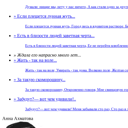
Думали: нищие мы, нету у нас ничего, А как стали одно за друг
» Если плещется лунная жуть...
Если плещется лунная жуть, Город весь в ядовитом растворе. Б
» Есть в близости людей заветная черта...
Есть в близости людей заветная черта, Ее не перейти влюбленно
» Ждала его напрасно много лет...
» Жить - так на воле...
Жить - так на воле, Умирать - так дома. Волково поле, Желтая со
» За такую скоморошину...
За такую скоморошину, Откровенно говоря, Мне свинцовую гор
» Забудут?— вот чем удивили!..
Забудут?— вот чем удивили! Меня забывали сто раз, Сто раз я ле
Анна Ахматова