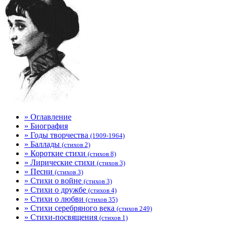
» Оглавление
» Биография
» Годы творчества
(1909-1964)
» Баллады
(стихов 2)
» Короткие стихи
(стихов 8)
» Лирические стихи
(стихов 3)
» Песни
(стихов 3)
» Стихи о войне
(стихов 3)
» Стихи о дружбе
(стихов 4)
» Стихи о любви
(стихов 35)
» Стихи серебряного века
(стихов 249)
» Стихи-посвящения
(стихов 1)