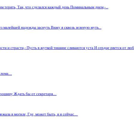
им терять, Так, что сделался каждый день Поминальным днем,-...
ез малейшей надежды заснуть Вижу я сквозь зеленую муть...
сти и страсти,- Пусть в жуткой тишине сливаются уста И сердце рвется от любви
лома....
ошину Ждать бы от секретаря....
жала в могиле, Где, может быть, я и сейчас....