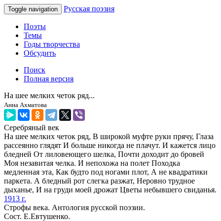
Русская поэзия
Toggle navigation
Поэты
Темы
Годы творчества
Обсудить
Поиск
Полная версия
На шее мелких четок ряд...
Анна Ахматова
Серебряный век
На шее мелких четок ряд, В широкой муфте руки прячу, Глаза
рассеянно глядят И больше никогда не плачут. И кажется лицо
бледней От лиловеющего шелка, Почти доходит до бровей
Моя незавитая челка. И непохожа на полет Походка
медленная эта, Как будто под ногами плот, А не квадратики
паркета. А бледный рот слегка разжат, Неровно трудное
дыханье, И на груди моей дрожат Цветы небывшего свиданья.
1913 г.
Строфы века. Антология русской поэзии.
Сост. Е.Евтушенко.