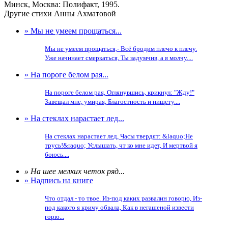
Минск, Москва: Полифакт, 1995.
Другие стихи Анны Ахматовой
» Мы не умеем прощаться...
Мы не умеем прощаться,- Всё бродим плечо к плечу.
Уже начинает смеркаться, Ты задумчив, а я молчу....
» На пороге белом рая...
На пороге белом рая, Оглянувшись, крикнул: "Жду!"
Завещал мне, умирая, Благостность и нищету....
» На стеклах нарастает лед...
На стеклах нарастает лед, Часы твердят: &laquo;Не
трусь!&raquo; Услышать, чт ко мне идет, И мертвой я
боюсь....
» На шее мелких четок ряд...
» Надпись на книге
Что отдал - то твое. Из-под каких развалин говорю, Из-
под какого я кричу обвала, Как в негашеной извести
горю...