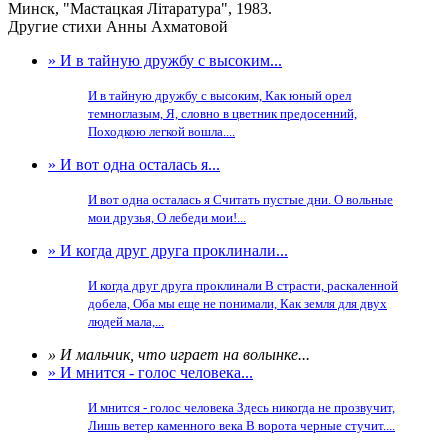
Минск, "Мастацкая Лiтаратура", 1983.
Другие стихи Анны Ахматовой
» И в тайную дружбу с высоким...
И в тайную дружбу с высоким, Как юный орел
темноглазым, Я, словно в цветник предосенний,
Походкою легкой вошла....
» И вот одна осталась я...
И вот одна осталась я Считать пустые дни. О вольные
мои друзья, О лебеди мои!...
» И когда друг друга проклинали...
И когда друг друга проклинали В страсти, раскаленной
добела, Оба мы еще не понимали, Как земля для двух
людей мала,...
» И мальчик, что играет на волынке...
» И мнится - голос человека...
И мнится - голос человека Здесь никогда не прозвучит,
Лишь ветер каменного века В ворота черные стучит....