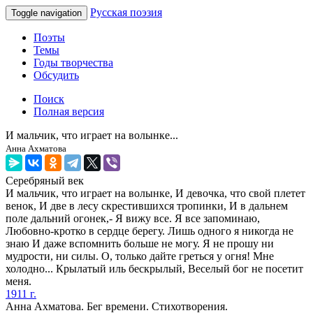
Русская поэзия
Toggle navigation
Поэты
Темы
Годы творчества
Обсудить
Поиск
Полная версия
И мальчик, что играет на волынке...
Анна Ахматова
Серебряный век
И мальчик, что играет на волынке, И девочка, что свой плетет
венок, И две в лесу скрестившихся тропинки, И в дальнем
поле дальний огонек,- Я вижу все. Я все запоминаю,
Любовно-кротко в сердце берегу. Лишь одного я никогда не
знаю И даже вспомнить больше не могу. Я не прошу ни
мудрости, ни силы. О, только дайте греться у огня! Мне
холодно... Крылатый иль бескрылый, Веселый бог не посетит
меня.
1911 г.
Анна Ахматова. Бег времени. Стихотворения.