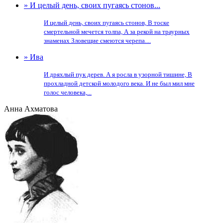
» И целый день, своих пугаясь стонов...
И целый день, своих пугаясь стонов, В тоске
смертельной мечется толпа, А за рекой на траурных
знаменах Зловещие смеются черепа....
» Ива
И дряхлый пук дерев. А я росла в узорной тишине, В
прохладной детской молодого века. И не был мил мне
голос человека,...
Анна Ахматова