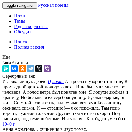
Русская поэзия
Toggle navigation
Поэты
Темы
Годы творчества
Обсудить
Поиск
Полная версия
Ива
Анна Ахматова
Серебряный век
И дряхлый пук дерев.
Пушкин
А я росла в узорной тишине, В
прохладной детской молодого века. И не был мил мне голос
человека, А голос ветра был понятен мне. Я лопухи любила и
крапиву, Но больше всех серебряную иву. И, благодарная, она
жила Со мной всю жизнь, плакучими ветвями Бессонницу
овеивала снами. И — странно!— я ее пережила. Там пень
торчит, чужими голосами Другие ивы что-то говорят Под
нашими, под теми небесами. И я молчу... Как будто умер брат.
1940 г.
Анна Ахматова. Сочинения в двух томах.