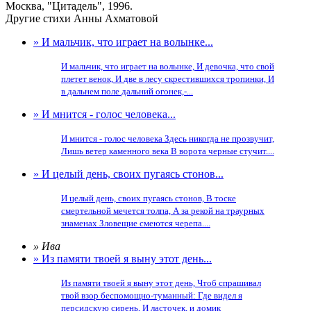
Москва, "Цитадель", 1996.
Другие стихи Анны Ахматовой
» И мальчик, что играет на волынке...
И мальчик, что играет на волынке, И девочка, что свой
плетет венок, И две в лесу скрестившихся тропинки, И
в дальнем поле дальний огонек,-...
» И мнится - голос человека...
И мнится - голос человека Здесь никогда не прозвучит,
Лишь ветер каменного века В ворота черные стучит....
» И целый день, своих пугаясь стонов...
И целый день, своих пугаясь стонов, В тоске
смертельной мечется толпа, А за рекой на траурных
знаменах Зловещие смеются черепа....
» Ива
» Из памяти твоей я выну этот день...
Из памяти твоей я выну этот день, Чтоб спрашивал
твой взор беспомощно-туманный: Где видел я
персидскую сирень, И ласточек, и домик