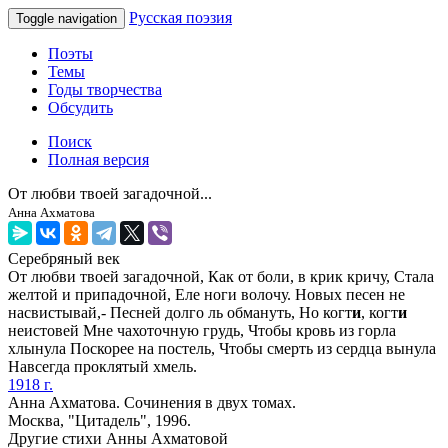
Русская поэзия
Toggle navigation
Поэты
Темы
Годы творчества
Обсудить
Поиск
Полная версия
От любви твоей загадочной...
Анна Ахматова
Серебряный век
От любви твоей загадочной, Как от боли, в крик кричу, Стала
желтой и припадочной, Еле ноги волочу. Новых песен не
насвистывай,- Песней долго ль обмануть, Но когт
и
, когт
и
неистовей Мне чахоточную грудь, Чтобы кровь из горла
хлынула Поскорее на постель, Чтобы смерть из сердца вынула
Навсегда проклятый хмель.
1918 г.
Анна Ахматова. Сочинения в двух томах.
Москва, "Цитадель", 1996.
Другие стихи Анны Ахматовой