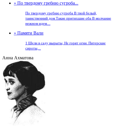
» Пo твердому гребню сугроба...
Пo твердому гребню сугроба В твой белый,
таинственний дом Такие притихшие оба В молчание
нежном идем....
» Памяти Вали
1 Щели в саду вырыты, Не горят огни. Питерские
сироты,...
Анна Ахматова