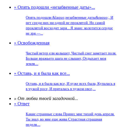
» Опять подошли «незабвенные даты»...
Опять подошли &laquo;незабвенные даты&raquo;, И
нет среди них ни одной не проклятой. Но самой
проклятой восходит заря... Я знаю: колотится сердце
не зря —...
» Освобожденная
Чистый ветер ели колышет, Чистый снег заметает поля.
Больше вражьего шага не слышит, Отдыхает моя
земля....
» Оставь, и я была как все...
Оставь, и я была как все, И хуже всех была, Купалась я
в чужой росе, И пряталась в чужом овсе,...
» От любви твоей загадочной...
» Ответ
Какие странные слова Принес мне тихий день апреля.
Ты знал, во мне еще жива Страстная страшная
неделя....