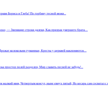
еркви Бориса и Глеба! По горбику тесной межи...
aquo; — Звенящие строки далеки, Как призрак умершего брата....
рожат колокольни туманные, Кресты у церквей наклоняются....
ока простор полей раздолен, Мир славить песней не забудь!...
жалкий мим, Четвертым консул, ныне евнух пятый, Но кесарь сам сосватал с н