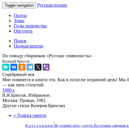
Русская поэзия
Toggle navigation
Поэты
Темы
Годы творчества
Обсудить
Поиск
Полная версия
По поводу сборников «Русские символисты»
Валерий Брюсов
Серебряный век
Мне помнятся и книги эти, Как в полусне недавний день! Мы был
— как пять столетий.
1900 г.
В.Я.Брюсов. Избранное.
Москва: Правда, 1982.
Другие стихи Валерия Брюсова
» Пляска смерти
К р е с т ь я н и н Эй, старик! чего у плуга Ты стоишь, глядишь 