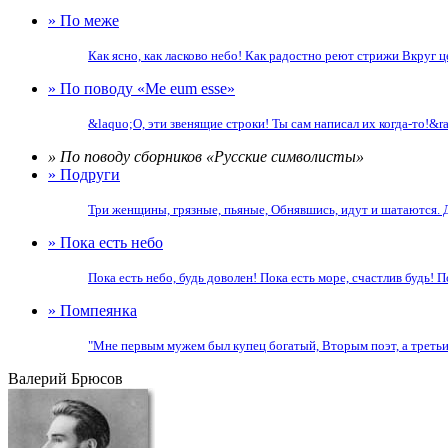
» По меже
Как ясно, как ласково небо! Как радостно реют стрижи Вкруг ц
» По поводу «Me eum esse»
&laquo;О, эти звенящие строки! Ты сам написал их когда-то!&r
» По поводу сборников «Русские символисты»
» Подруги
Три женщины, грязные, пьяные, Обнявшись, идут и шатаются. Д
» Пока есть небо
Пока есть небо, будь доволен! Пока есть море, счастлив будь! П
» Помпеянка
"Мне первым мужем был купец богатый, Вторым поэт, а третьим 
Валерий Брюсов