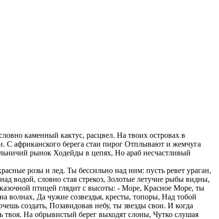
 словно каменный кактус, расцвел. На твоих островах в
и. С африканского берега стаи пирог Отплывают и жемчуга
евольничий рынок Ходейды в цепях, Но араб несчастливый
расные розы и лед. Ты бессильно над ним: пусть ревет ураган,
 над водой, словно стая стрекоз, Золотые летучие рыбы видны,
казочной птицей глядит с высоты: - Море, Красное Море, ты
а волнах, Да чужие созвездья, кресты, топоры, Над тобой
чешь создать, Позавидовав небу, ты звезды свои. И когда
ть твоя. На обрывистый берег выходят слоны, Чутко слушая