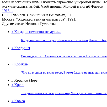
волн набегающих шум, Обожать отраженье ущербной луны, Подст
могучие сплавы зыбей, Чтоб прошел Моисей и погиб Фараон.
1918 г.
Н. С. Гумилев. Сочинения в 6-и томах, Т.1.
Москва: "Художественная литература", 1991.
Другие стихи Николая Гумилева
» Когда, изнемогши от муки...
Когда, изнемогши от муки, Я больше ее не люблю, Какие-то бл
» Колдунья
Она колдует тихой ночью У потемневшего окна И страстно хочет
» Корабль
"Что ты видишь во взоре моем, В этом бледно-мерцающем взоре
» Красное Море
» Крест
Так долго лгала мне за картою карта, Что я уж не мог опьянить
» Крыса