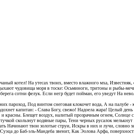
счаный котел! На утесах твоих, вместо влажного мха, Известняк,
дыхают чудовища моря в тоске: Осьминоги, тритоны и рыбы-меч
о берега сотни фелук. Если негр будет пойман, его уведут На н
их пароход, Под винтом снеговая клокочет вода, А на палубе - к
здохнет капитан: - Слава Богу, свежо! Надоела жара! Целый день
 и красны. Блещет воздух, налитый прозрачным огнем, Солнце с
тучкой скользнут водяные пары, Тени черных русалок мелькнут н
ать Начинают твои золотые струи, Искры в них и лучи, словно хо
т Суэца до Баб-эль-Мандеба звенит, Как Эолова Арфа, поверхнос