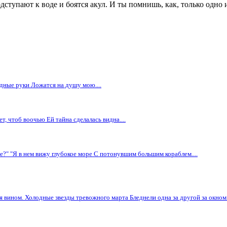
упают к воде и боятся акул. И ты помнишь, как, только одно и
едные руки Ложатся на душу мою....
, чтоб воочью Ей тайна сделалась видна....
?" "Я в нем вижу глубокое море С потонувшим большим кораблем....
ся вином. Холодные звезды тревожного марта Бледнели одна за другой за окном..