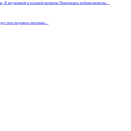
о, В кружевной и розовой кроватке Притаилась робкая малютка....
дет преследовать охотника....