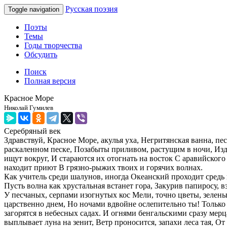
Русская поэзия
Toggle navigation
Поэты
Темы
Годы творчества
Обсудить
Поиск
Полная версия
Красное Море
Николай Гумилев
Серебряный век
Здравствуй, Красное Море, акулья уха, Негритянская ванна, пе
раскаленном песке, Позабыты приливом, растущим в ночи, Из
ищут вокруг, И стараются их отогнать на восток С аравийског
находит приют В грязно-рыжих твоих и горячих волнах.
Как учитель среди шалунов, иногда Океанский проходит средь н
Пусть волна как хрустальная встанет гора, Закурив папиросу, в
У песчаных, серпами изогнутых кос Мели, точно цветы, зелены
царственно днем, Но ночами вдвойне ослепительно ты! Только 
загорятся в небесных садах. И огнями бенгальскими сразу мерц
выплывает луна на зенит, Ветр проносится, запахи леса тая, О