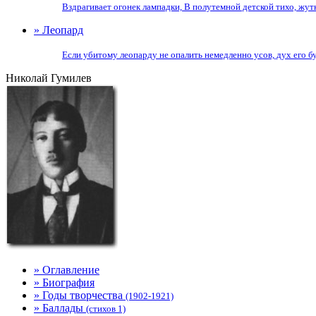
Вздрагивает огонек лампадки, В полутемной детской тихо, жутк
» Леопард
Если убитому леопарду не опалить немедленно усов, дух его бу
Николай Гумилев
» Оглавление
» Биография
» Годы творчества
(1902-1921)
» Баллады
(стихов 1)