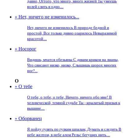
давно, Оттого, что много, много жизней Ты умеешь
волей слить в одно....
» Нет, ничего не изменилось...
Нет, ничего не изменилось В природе бедной и
простой, Все только дивно озарилось Невыразимой
красотой....
» Носорог
Видишь, мчатся обезьяны С диким криком на лианы,
Что свисают низко, низко, Слышишь шорох многих
ног?...
О
» О тебе
О тебе, о тебе, о тебе, Ничего, ничего обо мне! В
человеческой, темной судьбе Ты - крылатый призыв к
вышине....
» Оборванец
Я пойду гулять по гулким шпалам, Думать и следить В
небе желтом, в небе алом Рельс бегущих нить....