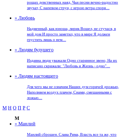
рощах девственных наяд, Чьи песни вечно-радостно
звучат, С напевом струн, с игрою ветра споря....
» Любовь
Надменный, как юноша, лирик Вошел, не стучася, в
мой дом И просто заметил, что в мире Я должен
грустить лишь о нем....
» Людям будущего
Издавна люди уважали Одно старинное звено, На их
написано скрижали: "Любовь и Жизнь - одно"....
» Людям настоящего
Для чего мы не означим Наших дум горячей дрожью,
Наполняем воздух плачем, Снами, смешанными с
ложью....
М
Н
О
П
Р
С
М
» Манлий
Манлий сброшен. Слава Рима, Власть все та же, что