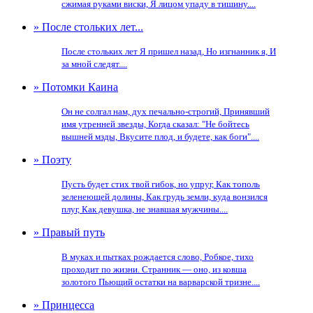
сжимая руками виски, Я лицом упаду в тишину....
» После стольких лет...
После стольких лет Я пришел назад, Но изгнанник я, И
за мной следят....
» Потомки Каина
Он не солгал нам, дух печально-строгий, Принявший
имя утренней звезды, Когда сказал: "Не бойтесь
вышней мзды, Вкусите плод, и будете, как боги"....
» Поэту
Пусть будет стих твой гибок, но упруг, Как тополь
зеленеющей долины, Как грудь земли, куда вонзился
плуг, Как девушка, не знавшая мужчины....
» Правый путь
В муках и пытках рождается слово, Робкое, тихо
проходит по жизни. Странник — оно, из ковша
золотого Пьющий остатки на варварской тризне....
» Принцесса