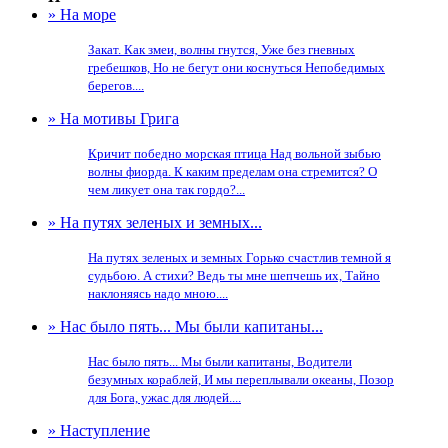
» На море
Закат. Как змеи, волны гнутся, Уже без гневных
гребешков, Но не бегут они коснуться Непобедимых
берегов....
» На мотивы Грига
Кричит победно морская птица Над вольной зыбью
волны фиорда. К каким пределам она стремится? О
чем ликует она так гордо?...
» На путях зеленых и земных...
На путях зеленых и земных Горько счастлив темной я
судьбою. А стихи? Ведь ты мне шепчешь их, Тайно
наклоняясь надо мною....
» Нас было пять... Мы были капитаны...
Нас было пять... Мы были капитаны, Водители
безумных кораблей, И мы переплывали океаны, Позор
для Бога, ужас для людей....
» Наступление