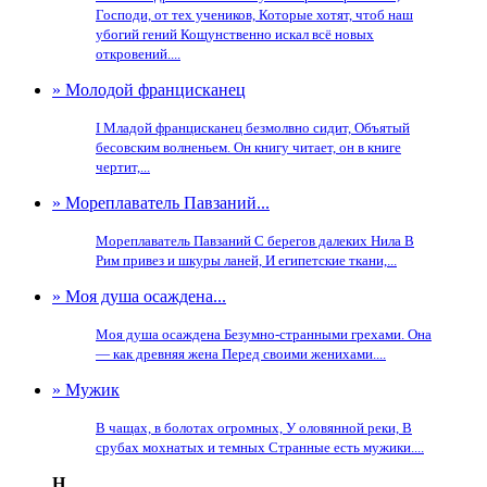
Господи, от тех учеников, Которые хотят, чтоб наш
убогий гений Кощунственно искал всё новых
откровений....
» Молодой францисканец
I Младой францисканец безмолвно сидит, Объятый
бесовским волненьем. Он книгу читает, он в книге
чертит,...
» Мореплаватель Павзаний...
Мореплаватель Павзаний С берегов далеких Нила В
Рим привез и шкуры ланей, И египетские ткани,...
» Моя душа осаждена...
Моя душа осаждена Безумно-странными грехами. Она
— как древняя жена Перед своими женихами....
» Мужик
В чащах, в болотах огромных, У оловянной реки, В
срубах мохнатых и темных Странные есть мужики....
Н