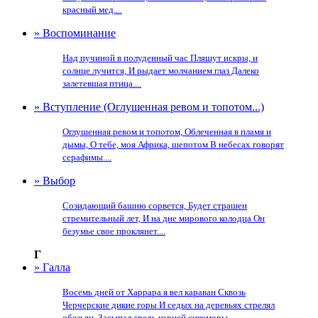
красный мед....
» Воспоминание
Над пучиной в полуденный час Пляшут искры, и
солнце лучится, И рыдает молчанием глаз Далеко
залетевшая птица....
» Вступление (Оглушенная ревом и топотом...)
Оглушенная ревом и топотом, Облеченная в пламя и
дымы, О тебе, моя Африка, шепотом В небесах говорят
серафимы....
» Выбор
Созидающий башню сорвется, Будет страшен
стремительный лет, И на дне мирового колодца Он
безумье свое проклянет....
Г
» Галла
Восемь дней от Харрара я вел караван Сквозь
Черчерские дикие горы И седых на деревьях стрелял
обезьян, Засыпал средь корней сикоморы....