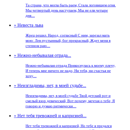
Та страна, что могла быть раем, Стала логовищем огня.
Мы четвертый день наступаем, Мы не ели четыре
дня....
» Невеста льва
Жрец решил. Народ, согласный С ним, зарезал мать
мою: Лев пустынный, бог прекрасный, Ждет меня в
степном раю....
» Нежно-небывалая отрада...
Нежно-небывалая отрада Прикоснулась к моему плечу,
И теперь мне ничего не надо, Ни тебя, ни счастья не
хочу....
» Неизгладимы, нет, в моей судьбе...
Неизгладимы, нет, в моей судьбе Твой детский рот и
смелый взор девический, Вот почему, мечтая о тебе, Я
говорю и думаю ритмически....
» Нет тебя тревожней и капризней...
Нет тебя тревожней и капризней, Но тебе я предался