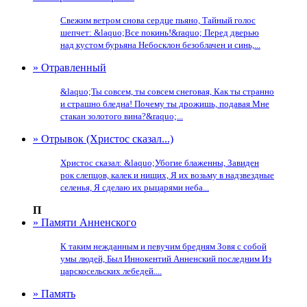
Свежим ветром снова сердце пьяно, Тайный голос
шепчет: &laquo;Все покинь!&raquo; Перед дверью
над кустом бурьяна Небосклон безоблачен и синь,...
» Отравленный
&laquo;Ты совсем, ты совсем снеговая, Как ты странно
и страшно бледна! Почему ты дрожишь, подавая Мне
стакан золотого вина?&raquo;...
» Отрывок (Христос сказал...)
Христос сказал: &laquo;Убогие блаженны, Завиден
рок слепцов, калек и нищих, Я их возьму в надзвездные
селенья, Я сделаю их рыцарями неба...
П
» Памяти Анненского
К таким нежданным и певучим бредням Зовя с собой
умы людей, Был Иннокентий Анненский последним Из
царскосельских лебедей....
» Память