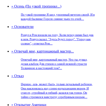
» Осень (По узкой тропинке...)
По узкой тропинке Я шел, упоенный мечтою своей, И в
каждой былинке Горело сияние чьих-то очей....
» Основатели
Ромул и Рем взошли на гору, Холм перед ними был дик
и нем. Ромул сказал: "Здесь будет город". "Город как
солнце",- ответил Рем....
» Отвечай мне, картонажный мастер...
Отвечай мне, картонажный мастер, Что ты думал,
делая альбом Для стихов о самой нежной страсти
Толщиною в настоящий том?...
» Отказ
Царица - иль, может быть, только печальный ребенок,
Она наклонялась над сонно-вздыхающим морем, И
стан ее, стройный и гибкий, казался так тонок, Он
тайно стремился навстречу серебряным взорам....
» Открытие Америки