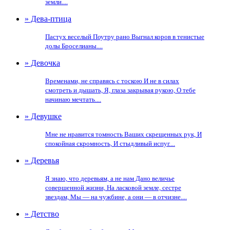
земли....
» Дева-птица
Пастух веселый Поутру рано Выгнал коров в тенистые
долы Броселианы....
» Девочка
Временами, не справясь с тоскою И не в силах
смотреть и дышать, Я, глаза закрывая рукою, О тебе
начинаю мечтать....
» Девушке
Мне не нравится томность Ваших скрещенных рук, И
спокойная скромность, И стыдливый испуг....
» Деревья
Я знаю, что деревьям, а не нам Дано величье
совершенной жизни, На ласковой земле, сестре
звездам, Мы — на чужбине, а они — в отчизне....
» Детство