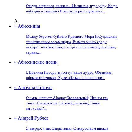
Откуда я пришел, не знаю... Не знаю я, куда уйду, Когда
победно отблистаю В моем сверкающем саду....
А
» Абиссиния
Между берегом буйного Красного Моря И Суданским
таинственным лесом видна, Разметавшись среди
четырех плоскогорий, С отдыхающей львицею схожа,
страна....
» Абиссинские песни
I. Военная Носороги топчут наше дурро, Обезьяны
обрывают смоквы, Хуже обезьян и носорогов...
» Ангел-хранитель
Он мне шепчет: &laquo;Своевольный, Что ты так
уныл? Иль о жизни прежней, вольной, Тайно
загрустил?...
» Андрей Рублев
Я твердо, я так сладко знаю, С искусством иноков