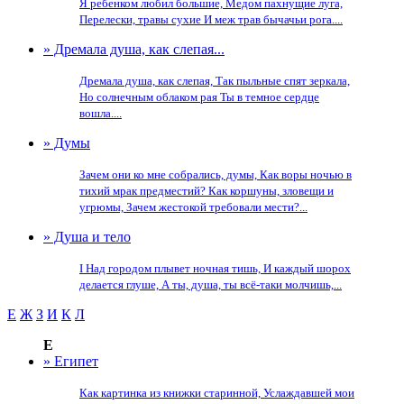
Я ребенком любил большие, Медом пахнущие луга,
Перелески, травы сухие И меж трав бычачьи рога....
» Дремала душа, как слепая...
Дремала душа, как слепая, Так пыльные спят зеркала,
Но солнечным облаком рая Ты в темное сердце
вошла....
» Думы
Зачем они ко мне собрались, думы, Как воры ночью в
тихий мрак предместий? Как коршуны, зловещи и
угрюмы, Зачем жестокой требовали мести?...
» Душа и тело
I Над городом плывет ночная тишь, И каждый шорох
делается глуше, А ты, душа, ты всё-таки молчишь,...
Е
Ж
З
И
К
Л
Е
» Египет
Как картинка из книжки старинной, Услаждавшей мои