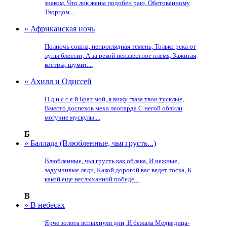
знаком, Что лик жены подобен раю, Обетованному
Творцом....
» Африканская ночь
Полночь сошла, непроглядная темень, Только река от
луны блестит, А за рекой неизвестное племя, Зажигая
костры, шумит....
» Ахилл и Одиссей
О д и с с е й Брат мой, я вижу глаза твои тусклые,
Вместо доспехов меха леопарда С негой обвили
могучие мускулы....
Б
» Баллада (Влюбленные, чья грусть...)
Влюбленные, чья грусть как облака, И нежные,
задумчивые леди, Какой дорогой вас ведет тоска, К
какой еще неслыханной победе...
В
» В небесах
Ярче золота вспыхнули дни, И бежала Медведица-