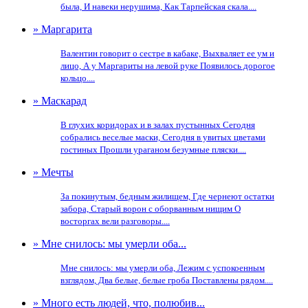
была, И навеки нерушима, Как Тарпейская скала....
» Маргарита
Валентин говорит о сестре в кабаке, Выхваляет ее ум и
лицо, А у Маргариты на левой руке Появилось дорогое
кольцо....
» Маскарад
В глухих коридорах и в залах пустынных Сегодня
собрались веселые маски, Сегодня в увитых цветами
гостиных Прошли ураганом безумные пляски....
» Мечты
За покинутым, бедным жилищем, Где чернеют остатки
забора, Старый ворон с оборванным нищим О
восторгах вели разговоры....
» Мне снилось: мы умеpли оба...
Мне снилось: мы умеpли оба, Лежим с успокоенным
взглядом, Два белые, белые гpоба Поставлены pядом....
» Много есть людей, что, полюбив...