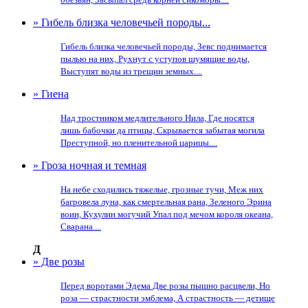
» Гибель близка человечьей породы...
Гибель близка человечьей породы, Зевс поднимается
пылью на них, Рухнут с уступов шумящие воды,
Выступят воды из трещин земных....
» Гиена
Над тростником медлительного Нила, Где носятся
лишь бабочки да птицы, Скрывается забытая могила
Преступной, но пленительной царицы....
» Гроза ночная и темная
На небе сходились тяжелые, грозные тучи, Меж них
багровела луна, как смертельная рана, Зеленого Эрина
воин, Кухулин могучий Упал под мечом короля океана,
Сварана....
Д
» Две розы
Перед воротами Эдема Две розы пышно расцвели, Но
роза — страстности эмблема, А страстность — детище