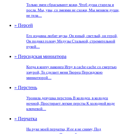
Только змеи сбрасывают кожи, Чтоб душа старела и
росла. Мы, увы, со змеями не схожи, Мы меняем души,
не тела....
» Персей
Его издавна любят музы, Он юный, светлый, он герой,
Он поднял голову Медузы Стальной, стремительной
рукой....
» Персидская миниатюра
Когда я кончу наконец Игру в cache-cache со смертью
хмурой, То сделает меня Творец Персидскою
миниатюрой....
» Перстень
Уронила девушка перстень В колодец, в колодец
ночной, Простирает легкие персты К холодной воде
ключевой....
» Перчатка
На руке моей перчатка, И ее я не сниму, Под