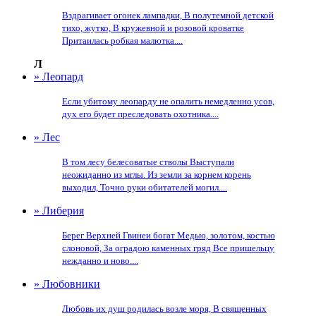
Вздрагивает огонек лампадки, В полутемной детской
тихо, жутко, В кружевной и розовой кроватке
Притаилась робкая малютка....
Л
» Леопард
Если убитому леопарду не опалить немедленно усов,
дух его будет преследовать охотника....
» Лес
В том лесу белесоватые стволы Выступали
неожиданно из мглы. Из земли за корнем корень
выходил, Точно руки обитателей могил....
» Либерия
Берег Верхней Гвинеи богат Медью, золотом, костью
слоновой, За оградою каменных гряд Все пришельцу
нежданно и ново....
» Любовники
Любовь их душ родилась возле моря, В священных