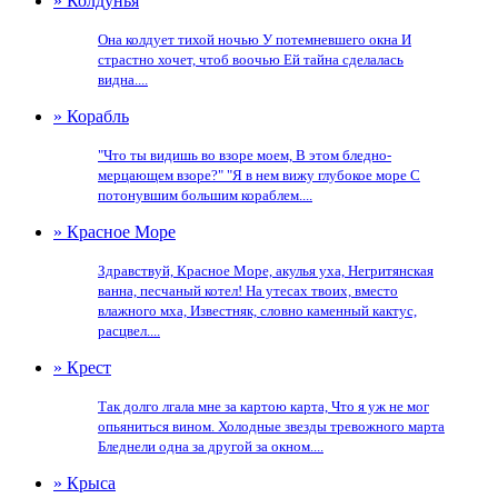
» Колдунья
Она колдует тихой ночью У потемневшего окна И
страстно хочет, чтоб воочью Ей тайна сделалась
видна....
» Корабль
"Что ты видишь во взоре моем, В этом бледно-
мерцающем взоре?" "Я в нем вижу глубокое море С
потонувшим большим кораблем....
» Красное Море
Здравствуй, Красное Море, акулья уха, Негритянская
ванна, песчаный котел! На утесах твоих, вместо
влажного мха, Известняк, словно каменный кактус,
расцвел....
» Крест
Так долго лгала мне за картою карта, Что я уж не мог
опьяниться вином. Холодные звезды тревожного марта
Бледнели одна за другой за окном....
» Крыса