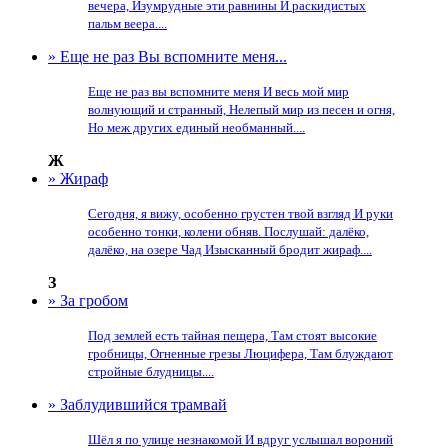
вечера, Изумрудные эти равнины И раскидистых
пальм веера....
» Еще не раз Вы вспомните меня...
Еще не раз вы вспомните меня И весь мой мир
волнующий и странный, Нелепый мир из песен и огня,
Но меж других единый необманный....
Ж
» Жираф
Сегодня, я вижу, особенно грустен твой взгляд И руки
особенно тонки, колени обняв. Послушай: далёко,
далёко, на озере Чад Изысканный бродит жираф....
З
» За гробом
Под землей есть тайная пещера, Там стоят высокие
гробницы, Огненные грезы Люцифера, Там блуждают
стройные блудницы....
» Заблудившийся трамвай
Шёл я по улице незнакомой И вдруг услышал вороний