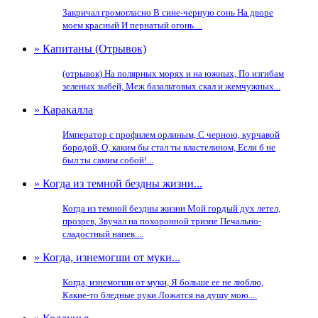
Закричал громогласно В сине-черную сонь На дворе
моем красный И пернатый огонь....
» Капитаны (Отрывок)
(отрывок) На полярных морях и на южных, По изгибам
зеленых зыбей, Меж базальтовых скал и жемчужных...
» Каракалла
Император с профилем орлиным, С черною, курчавой
бородой, О, каким бы стал ты властелином, Если б не
был ты самим собой!...
» Когда из темной бездны жизни...
Когда из темной бездны жизни Мой гордый дух летел,
прозрев, Звучал на похоронной тризне Печально-
сладостный напев....
» Когда, изнемогши от муки...
Когда, изнемогши от муки, Я больше ее не люблю,
Какие-то бледные руки Ложатся на душу мою....