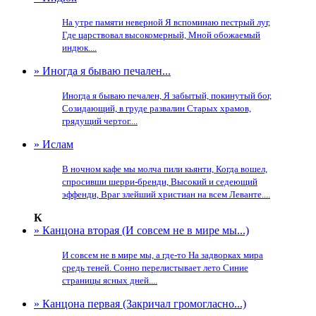
На утре памяти неверной Я вспоминаю пестрый луг,
Где царствовал высокомерный, Мной обожаемый
индюк....
» Иногда я бываю печален...
Иногда я бываю печален, Я забытый, покинутый бог,
Созидающий, в груде развалин Старых храмов,
грядущий чертог....
» Ислам
В ночном кафе мы молча пили кьянти, Когда вошел,
спросивши шерри-бренди, Высокий и седеющий
эффенди, Враг злейший христиан на всем Леванте....
К
» Канцона вторая (И совсем не в мире мы...)
И совсем не в мире мы, а где-то На задворках мира
средь теней. Сонно перелистывает лето Синие
страницы ясных дней....
» Канцона первая (Закричал громогласно...)