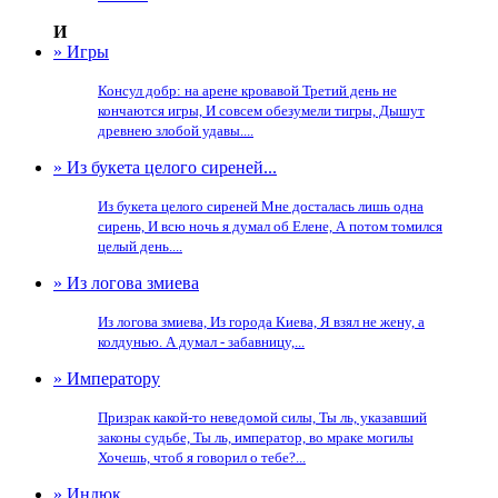
И
» Игры
Консул добр: на арене кровавой Третий день не
кончаются игры, И совсем обезумели тигры, Дышут
древнею злобой удавы....
» Из букета целого сиреней...
Из букета целого сиреней Мне досталась лишь одна
сирень, И всю ночь я думал об Елене, А потом томился
целый день....
» Из логова змиева
Из логова змиева, Из города Киева, Я взял не жену, а
колдунью. А думал - забавницу,...
» Императору
Призрак какой-то неведомой силы, Ты ль, указавший
законы судьбе, Ты ль, император, во мраке могилы
Хочешь, чтоб я говорил о тебе?...
» Индюк