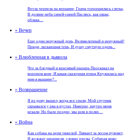
Ветла чернела на вершине, Грачи топорщились слегка,
В долине неба синей-синей Паслись, как овцы,
облака....
» Вечер
Еще один ненужный день, Великолепный и ненужный!
Приди, ласкающая тень, И душу смутную одень...
» Влюбленная в дьявола
Что за бледный и красивый рыцарь Проскакал на
вороном коне, И какая сказочная птица Кружилась над
ним в вышине?...
» Возвращение
Я из дому вышел, когда все спали, Мой спутник
скрывался у рва в кустах, Наверно, наутро меня
искали, Но было поздно, мы шли в полях....
» Война
Как собака на цепи тяжелой, Тявкает за лесом пулемет,
И жужжат шрапнели, словно пчелы, Собирая ярко-