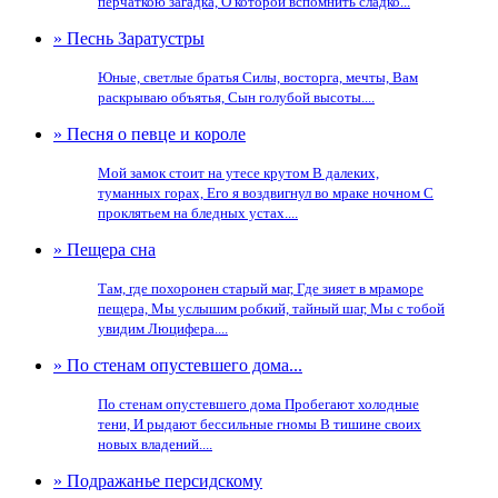
перчаткою загадка, О которой вспомнить сладко...
» Песнь Заратустры
Юные, светлые братья Силы, восторга, мечты, Вам
раскрываю объятья, Сын голубой высоты....
» Песня о певце и короле
Мой замок стоит на утесе крутом В далеких,
туманных горах, Его я воздвигнул во мраке ночном С
проклятьем на бледных устах....
» Пещера сна
Там, где похоронен старый маг, Где зияет в мраморе
пещера, Мы услышим робкий, тайный шаг, Мы с тобой
увидим Люцифера....
» По стенам опустевшего дома...
По стенам опустевшего дома Пробегают холодные
тени, И рыдают бессильные гномы В тишине своих
новых владений....
» Подражанье персидскому