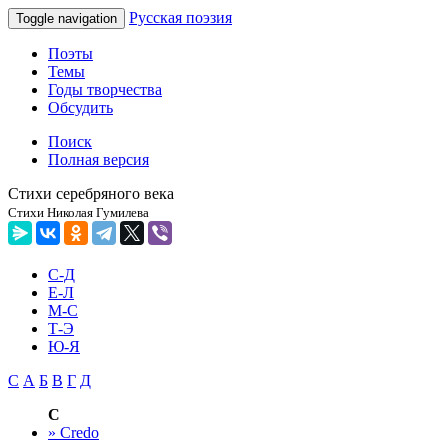
Русская поэзия
Toggle navigation
Поэты
Темы
Годы творчества
Обсудить
Поиск
Полная версия
Стихи серебряного века
Стихи Николая Гумилева
C-Д
Е-Л
М-С
Т-Э
Ю-Я
C
А
Б
В
Г
Д
C
» Credo