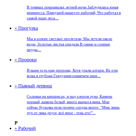
В темных покрывалах летней ночи Заблудилась юная
принцесса. Плачущей нашел ее рабочий, Что работал в
самой чаще леса....
» Прогулка
Мы в аллеях светлых пролетали, Мы летели около
воды, Золотые листья опадали В синие и сонные
пруды....
» Пророки
И ныне есть еще пророки, Хотя упали алтари. Их очи
ясны и глубоки Грядущим пламенем зари....
» Пьяный дервиш
Соловьи на кипарисах, и над озером луна, Камень
черный, камень белый, много выпил я вина. Мне
сейчас бутылка пела громче сердца моего: "Мир лишь
луч от лика друга, всё иное - тень его!"...
Р
» Рабочий