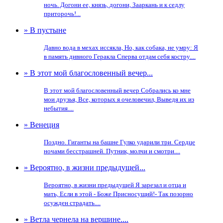
ночь. Догони ее, князь, догони, Зааркань и к седлу
приторочь!...
» В пустыне
Давно вода в мехах иссякла, Но, как собака, не умру: Я
в память дивного Геракла Сперва отдам себя костру....
» В этот мой благословенный вечер...
В этот мой благословенный вечер Собрались ко мне
мои друзья, Все, которых я очеловечил, Выведя их из
небытия....
» Венеция
Поздно. Гиганты на башне Гулко ударили три. Сердце
ночами бесстрашней. Путник, молчи и смотри....
» Вероятно, в жизни предыдущей...
Вероятно, в жизни предыдущей Я зарезал и отца и
мать, Если в этой - Боже Присносущий!- Так позорно
осужден страдать....
» Ветла чернела на вершине....