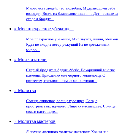
Много есть людей, что, полюбив, Мудрые, дома себе
возводят, Возле их благословенных нив Дети резвые за
стадом бродят....
» Мое прекрасное убежище...
Мое прекрасное убежище, Мир звуков, линий, облаков.
Куда не входит ветер режущий Из не доезженных
миров....
» Мои читатели
Старый бродяга в Аддис-Абебе, Покоривший многие
племена, Прислал ко мне черного копьеносца С
приветом, составленным из моих стихов....
» Молитва
Солнце свирепое, солнце грозящее, Бога, в
пространствах идущего, Лицо сумасшедшее, Солнце,
сожги настоящее...
» Молитва мастеров
Я помню древнюю молитву мастеров: Храни нас,