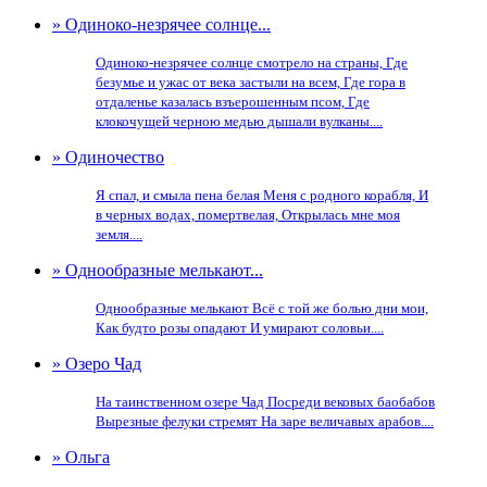
» Одиноко-незрячее солнце...
Одиноко-незрячее солнце смотрело на страны, Где
безумье и ужас от века застыли на всем, Где гора в
отдаленье казалась взъерошенным псом, Где
клокочущей черною медью дышали вулканы....
» Одиночество
Я спал, и смыла пена белая Меня с родного корабля, И
в черных водах, помертвелая, Открылась мне моя
земля....
» Однообразные мелькают...
Однообразные мелькают Всё с той же болью дни мои,
Как будто розы опадают И умирают соловьи....
» Озеро Чад
На таинственном озере Чад Посреди вековых баобабов
Вырезные фелуки стремят На заре величавых арабов....
» Ольга