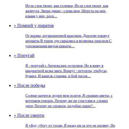
Из-за слов твоих, как соловьи, Из-за слов твоих, как
жемчуга, Звери дикие - слова мои, Шерсть на них,
клыки у них, рога....
» Помпей у пиратов
От кормы, изукрашенной красным, Дорогие плывут
ароматы В трюм, где скрылись в волненье опасном С
угрожающим видом пираты....
» Попугай
Я - попугай с Антильских островов, Но я живу в
квадратной келье мага. Вокруг - реторты, глобусы,
бумага, И кашель старика, и бой часов....
» После победы
Солнце катится, кудри мои золотя, Я срываю цветы, с
ветерком говорю. Почему же не счастлив я, словно
дитя, Почему не спокоен, подобно царю?...
» После смерти
Я уйду, убегу от тоски, Я назад ни за что не взгляну, Но