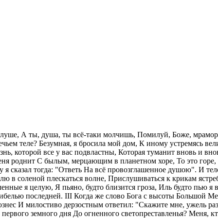
луше, А ты, душа, ты всё-таки молчишь, Помилуй, Боже, мрамор
ечьем теле? Безумная, я бросила мой дом, К иному устремясь ве
нь, которой все у вас подвластны, Которая туманит вновь и вно
ня роднит С былым, мерцающим в планетном хоре, То это горе, 
у я сказал тогда: "Ответь На всё провозглашенное душою". И тел
юблю в соленой плескаться волне, Прислушиваться к крикам яст
ые я целую, Я пьяно, будто близится гроза, Иль будто пью я вод
ибелью последней. III Когда же слово Бога с высоты Большой Ме
ознес И милостиво дерзостным ответил: "Скажите мне, ужель раз
т первого земного дня До огненного светопреставленья? Меня, к