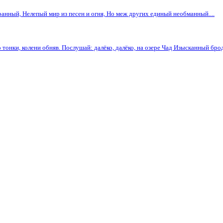
анный, Нелепый мир из песен и огня, Но меж других единый необманный....
 тонки, колени обняв. Послушай: далёко, далёко, на озере Чад Изысканный брод