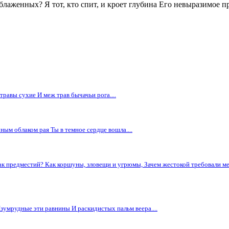
блаженных? Я тот, кто спит, и кроет глубина Его невыразимое пр
равы сухие И меж трав бычачьи рога....
ным облаком рая Ты в темное сердце вошла....
ак предместий? Как коршуны, зловещи и угрюмы, Зачем жестокой требовали мес
зумрудные эти равнины И раскидистых пальм веера....