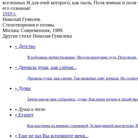
вселенных И для очей которого, как пыль, Поля земные и поля 
его сознанья!
1919 г.
Николай Гумилев.
Стихотворения и поэмы.
Москва: Современник, 1989.
Другие стихи Николая Гумилева
» Детство
Я ребенком любил большие, Медом пахнущие луга, Перелески, т
» Дремала душа, как слепая...
Дремала душа, как слепая, Так пыльные спят зеркала, Но солнеч
» Думы
Зачем они ко мне собрались, думы, Как воры ночью в тихий мр
» Душа и тело
» Египет
Как картинка из книжки старинной, Услаждавшей мои вечера, И
» Еще не раз Вы вспомните меня...