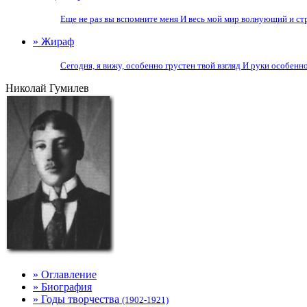
Еще не раз вы вспомните меня И весь мой мир волнующий и стр
» Жираф
Сегодня, я вижу, особенно грустен твой взгляд И руки особенно
Николай Гумилев
» Оглавление
» Биография
» Годы творчества
(1902-1921)