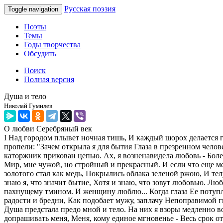
Русская поэзия
Toggle navigation
Поэты
Темы
Годы творчества
Обсудить
Поиск
Полная версия
Душа и тело
Николай Гумилев
О любви
Серебряный век
I Над городом плывет ночная тишь, И каждый шорох делается г
пропели: "Зачем открыла я для бытия Глаза в презренном челов
каторжник прикован цепью. Ах, я возненавидела любовь - Болез
Мир, мне чужой, но стройный и прекрасный. И если что еще ме
золотого стал как медь, Покрылись облака зеленой ржою, И тел
знаю я, что значит бытие, Хотя и знаю, что зовут любовью. Л
пахнущему тмином. И женщину люблю... Когда глаза Ее потупленн
радости и бредни, Как подобает мужу, заплачу Непоправимой г
Душа предстала предо мной и тело. На них я взоры медленно в
допрашивать меня, Меня, кому единое мгновенье - Весь срок о