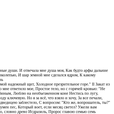
ные души. И отвечала мне душа моя, Как будто арфы дальние
ликолепью, И шар земной мне сделался ядром, К какому
вь
мой надежный щит, Холодное презрительное горе." II Закат из
о мне ответило мое, Простое тело, но с горячей кровью: "Не
ребиным, Люблю на необъезженном коне Нестись по лугу,
у ключевую. Но я за всё, что взяло и хочу, За все печали,
дведицею заблестело, С вопросом: "Кто же, вопрошатель, ты?"
умен пес, Который воет, если месяц светел? Ужели вам
то, словно древо Игдразиль, Пророс главою семью семь