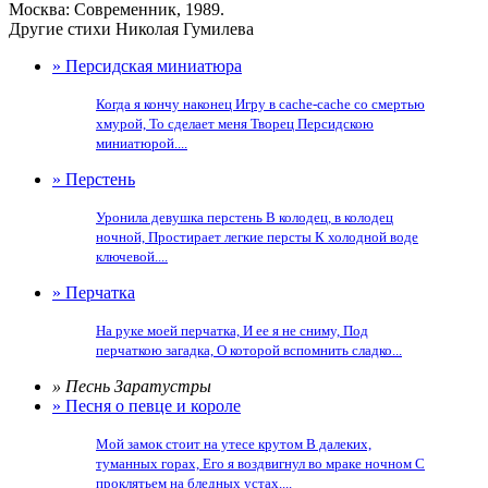
Москва: Современник, 1989.
Другие стихи Николая Гумилева
» Персидская миниатюра
Когда я кончу наконец Игру в cache-cache со смертью
хмурой, То сделает меня Творец Персидскою
миниатюрой....
» Перстень
Уронила девушка перстень В колодец, в колодец
ночной, Простирает легкие персты К холодной воде
ключевой....
» Перчатка
На руке моей перчатка, И ее я не сниму, Под
перчаткою загадка, О которой вспомнить сладко...
» Песнь Заратустры
» Песня о певце и короле
Мой замок стоит на утесе крутом В далеких,
туманных горах, Его я воздвигнул во мраке ночном С
проклятьем на бледных устах....