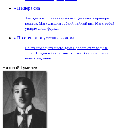
» Пещера сна
Там, где похоронен старый маг, Где зияет в мраморе
пещера, Мы услышим робкий, тайный шаг, Мы с тобой
увидим Люцифера....
» По стенам опустевшего дома...
По стенам опустевшего дома Пробегают холодные
тени, И рыдают бессильные гномы В тишине своих
новых владений....
Николай Гумилев