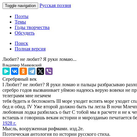
Русская поэзия
Toggle navigation
Поэты
Темы
Годы творчества
Обсудить
Поиск
Полная версия
Любит? не любит? Я руки ломаю...
Владимир Маяковский
Серебряный век
I Любит? не любит? Я руки ломаю и пальцы разбрасываю разл
серебро годов вызванивает уймою надеюсь верую вовеки не при
телеграмм мне незачем
тебя будить и беспокоить III море уходит вспять море уходит 
бед и обид. IV Уже второй должно быть ты легла В ночи Млеч
любовная лодка разбилась о быт С тобой мы в расчете и не к 
встаешь и говоришь векам истории и мирозданью печатается бе
1928 г.
Мысль, вооруженная рифмами. изд.2е.
Поэтическая антология по истории русского стиха.