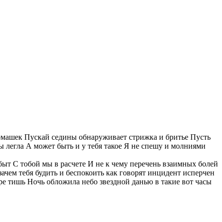
омашек Пускай седины обнаруживает стрижка и бритье Пусть
ы легла А может быть и у тебя такое Я не спешу и молниями
 быт С тобой мы в расчете И не к чему перечень взаимных болей
ачем тебя будить и беспокоить как говорят инцидент исперчен
ире тишь Ночь обложила небо звездной данью в такие вот часы