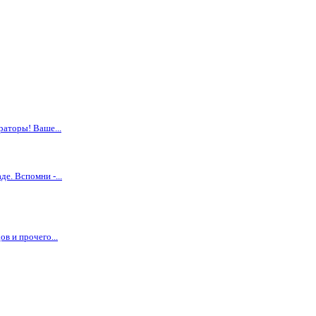
раторы! Ваше...
е. Вспомни -...
 и прочего...