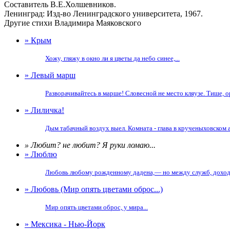
Составитель В.Е.Холшевников.
Ленинград: Изд-во Ленинградского университета, 1967.
Другие стихи Владимира Маяковского
» Крым
Хожу, гляжу в окно ли я цветы да небо синее,...
» Левый марш
Разворачивайтесь в марше! Словесной не место кляузе. Тише, о
» Лиличка!
Дым табачный воздух выел. Комната - глава в крученыховском ад
» Любит? не любит? Я руки ломаю...
» Люблю
Любовь любому рожденному дадена,— но между служб, доходов
» Любовь (Мир опять цветами оброс...)
Мир опять цветами оброс, у мира...
» Мексика - Нью-Йорк