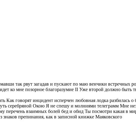
омавши так рвут загадав и пускают по маю венчики встречных р
дет ко мне позорное благоразумие II Уже второй должно быть т
спать Как говорят инцидент исперчен любовная лодка разбилась о
путь серебряной Окою Я не спешу и молниями телеграмм Мне нез
чему перечень взаимных болей бед и обид Ты посмотри какая в м
з знаков препинания, как в записной книжке Маяковского