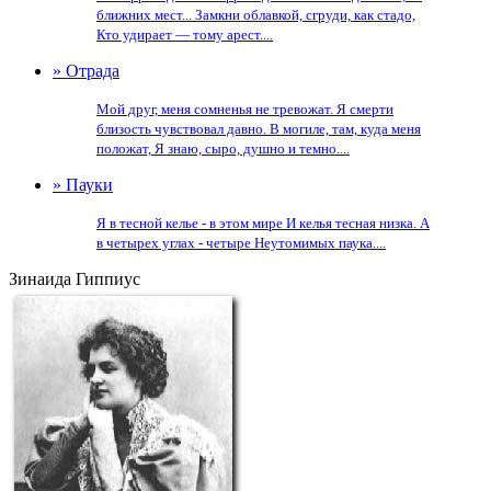
ближних мест... Замкни облавкой, сгруди, как стадо,
Кто удирает — тому арест....
» Отрада
Мой друг, меня сомненья не тревожат. Я смерти
близость чувствовал давно. В могиле, там, куда меня
положат, Я знаю, сыро, душно и темно....
» Пауки
Я в тесной келье - в этом мире И келья тесная низка. А
в четырех углах - четыре Неутомимых паука....
Зинаида Гиппиус