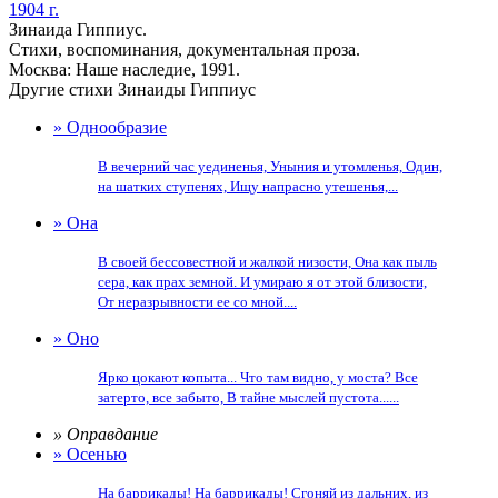
1904 г.
Зинаида Гиппиус.
Стихи, воспоминания, документальная проза.
Москва: Наше наследие, 1991.
Другие стихи Зинаиды Гиппиус
» Однообразие
В вечерний час уединенья, Уныния и утомленья, Один,
на шатких ступенях, Ищу напрасно утешенья,...
» Она
В своей бессовестной и жалкой низости, Она как пыль
сера, как прах земной. И умираю я от этой близости,
От неразрывности ее со мной....
» Оно
Ярко цокают копыта... Что там видно, у моста? Все
затерто, все забыто, В тайне мыслей пустота......
» Оправдание
» Осенью
На баррикады! На баррикады! Сгоняй из дальних, из