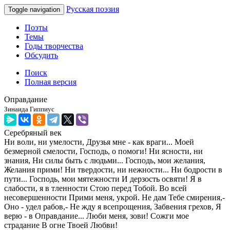
Русская поэзия
Toggle navigation
Поэты
Темы
Годы творчества
Обсудить
Поиск
Полная версия
Оправдание
Зинаида Гиппиус
Серебряный век
Ни воли, ни умелости, Друзья мне - как враги... Моей
безмерной смелости, Господь, о помоги! Ни ясности, ни
знания, Ни силы быть с людьми... Господь, мои желания,
Желания прими! Ни твердости, ни нежности... Ни бодрости в
пути... Господь, мои мятежности И дерзость освяти! Я в
слабости, я в тленности Стою перед Тобой. Во всей
несовершенности Прими меня, укрой. Не дам Тебе смирения,-
Оно - удел рабов,- Не жду я всепрощения, Забвения грехов, Я
верю - в Оправдание... Люби меня, зови! Сожги мое
страдание В огне Твоей Любви!