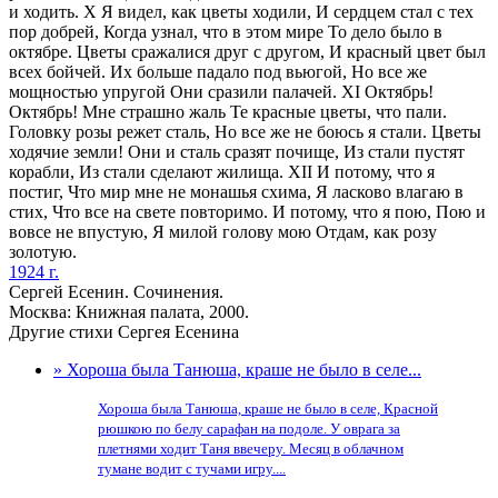
и ходить. X Я видел, как цветы ходили, И сердцем стал с тех
пор добрей, Когда узнал, что в этом мире То дело было в
октябре. Цветы сражалися друг с другом, И красный цвет был
всех бойчей. Их больше падало под вьюгой, Но все же
мощностью упругой Они сразили палачей. XI Октябрь!
Октябрь! Мне страшно жаль Те красные цветы, что пали.
Головку розы режет сталь, Но все же не боюсь я стали. Цветы
ходячие земли! Они и сталь сразят почище, Из стали пустят
корабли, Из стали сделают жилища. XII И потому, что я
постиг, Что мир мне не монашья схима, Я ласково влагаю в
стих, Что все на свете повторимо. И потому, что я пою, Пою и
вовсе не впустую, Я милой голову мою Отдам, как розу
золотую.
1924 г.
Сергей Есенин. Сочинения.
Москва: Книжная палата, 2000.
Другие стихи Сергея Есенина
» Хороша была Танюша, краше не было в селе...
Хороша была Танюша, краше не было в селе, Красной
рюшкою по белу сарафан на подоле. У оврага за
плетнями ходит Таня ввечеру. Месяц в облачном
тумане водит с тучами игру....