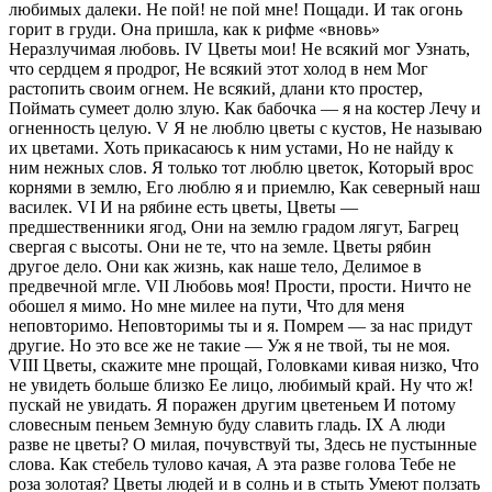
любимых далеки. Не пой! не пой мне! Пощади. И так огонь
горит в груди. Она пришла, как к рифме «вновь»
Неразлучимая любовь. IV Цветы мои! Не всякий мог Узнать,
что сердцем я продрог, Не всякий этот холод в нем Мог
растопить своим огнем. Не всякий, длани кто простер,
Поймать сумеет долю злую. Как бабочка — я на костер Лечу и
огненность целую. V Я не люблю цветы с кустов, Не называю
их цветами. Хоть прикасаюсь к ним устами, Но не найду к
ним нежных слов. Я только тот люблю цветок, Который врос
корнями в землю, Его люблю я и приемлю, Как северный наш
василек. VI И на рябине есть цветы, Цветы —
предшественники ягод, Они на землю градом лягут, Багрец
свергая с высоты. Они не те, что на земле. Цветы рябин
другое дело. Они как жизнь, как наше тело, Делимое в
предвечной мгле. VII Любовь моя! Прости, прости. Ничто не
обошел я мимо. Но мне милее на пути, Что для меня
неповторимо. Неповторимы ты и я. Помрем — за нас придут
другие. Но это все же не такие — Уж я не твой, ты не моя.
VIII Цветы, скажите мне прощай, Головками кивая низко, Что
не увидеть больше близко Ее лицо, любимый край. Ну что ж!
пускай не увидать. Я поражен другим цветеньем И потому
словесным пеньем Земную буду славить гладь. IX А люди
разве не цветы? О милая, почувствуй ты, Здесь не пустынные
слова. Как стебель тулово качая, А эта разве голова Тебе не
роза золотая? Цветы людей и в солнь и в стыть Умеют ползать