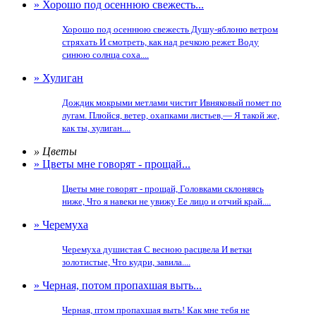
» Хорошо под осеннюю свежесть...
Хорошо под осеннюю свежесть Душу-яблоню ветром
стряхать И смотреть, как над речкою режет Воду
синюю солнца соха....
» Хулиган
Дождик мокрыми метлами чистит Ивняковый помет по
лугам. Плюйся, ветер, охапками листьев,— Я такой же,
как ты, хулиган....
» Цветы
» Цветы мне говорят - прощай...
Цветы мне говорят - прощай, Головками склоняясь
ниже, Что я навеки не увижу Ее лицо и отчий край....
» Черемуха
Черемуха душистая С весною расцвела И ветки
золотистые, Что кудри, завила....
» Черная, потом пропахшая выть...
Черная, птом пропахшая выть! Как мне тебя не