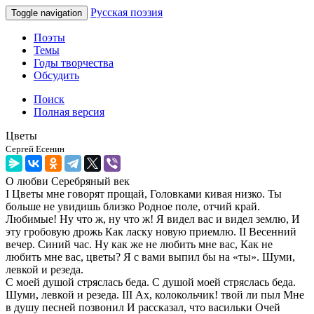
Русская поэзия
Toggle navigation
Поэты
Темы
Годы творчества
Обсудить
Поиск
Полная версия
Цветы
Сергей Есенин
О любви
Серебряный век
I Цветы мне говорят прощай, Головками кивая низко. Ты
больше не увидишь близко Родное поле, отчий край.
Любимые! Ну что ж, ну что ж! Я видел вас и видел землю, И
эту гробовую дрожь Как ласку новую приемлю. II Весенний
вечер. Синий час. Ну как же не любить мне вас, Как не
любить мне вас, цветы? Я с вами выпил бы на «ты». Шуми,
левкой и резеда.
С моей душой стряслась беда. С душой моей стряслась беда.
Шуми, левкой и резеда. III Ах, колокольчик! твой ли пыл Мне
в душу песней позвонил И рассказал, что васильки Очей