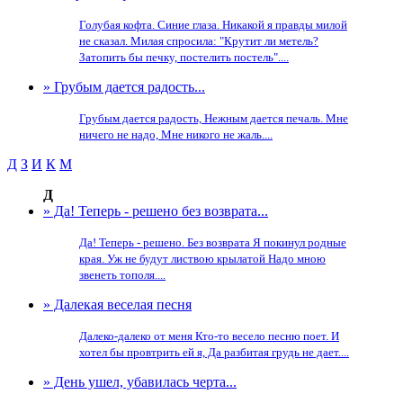
Голубая кофта. Синие глаза. Никакой я правды милой
не сказал. Милая спросила: "Крутит ли метель?
Затопить бы печку, постелить постель"....
» Грубым дается радость...
Грубым дается радость, Нежным дается печаль. Мне
ничего не надо, Мне никого не жаль....
Д
З
И
К
М
Д
» Да! Теперь - решено без возврата...
Да! Теперь - решено. Без возврата Я покинул родные
края. Уж не будут листвою крылатой Надо мною
звенеть тополя....
» Далекая веселая песня
Далеко-далеко от меня Кто-то весело песню поет. И
хотел бы провтрить ей я, Да разбитая грудь не дает....
» День ушел, убавилась черта...