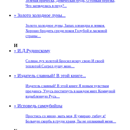
Зеленая прическа, Девическая грудь, О тонкая березка,
Что загляделась в пруд?...
» Золото холодное луны...
Золото холодное луны, Запах олеандра и левкоя.
Хорошо бродить среди покоя Голубой и ласковой
страны....
И
» И.Д.Рудинскому
Солнца луч золотой Бросил искру свою И своей
теплотой Согрел душу мою....
» Издатель славный! В этой книге...
Издатель славный! В этой книге Я новым чувствам
предаюсь, Учусь постигнуть в каждом миге Коммуной
вздыбленную Русь....
» Исповедь самоубийцы
Простись со мною, мать моя, Я умираю, гибну я!
Больную скорбь в груди храня, Ты не оплакивай меня....