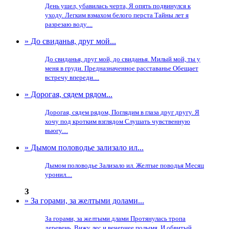
День ушел, убавилась черта, Я опять подвинулся к
уходу. Легким взмахом белого перста Тайны лет я
разрезаю воду....
» До свиданья, друг мой...
До свиданья, друг мой, до свиданья. Милый мой, ты у
меня в груди. Предназначенное расставанье Обещает
встречу впереди....
» Дорогая, сядем рядом...
Дорогая, сядем рядом, Поглядим в глаза друг другу. Я
хочу под кротким взглядом Слушать чувственную
вьюгу....
» Дымом половодье зализало ил...
Дымом половодье Зализало ил. Желтые поводья Месяц
уронил....
З
» За горами, за желтыми долами...
За горами, за желтыми длами Протянулась тропа
деревень. Вижу лес и вечернее полымя, И обвитый