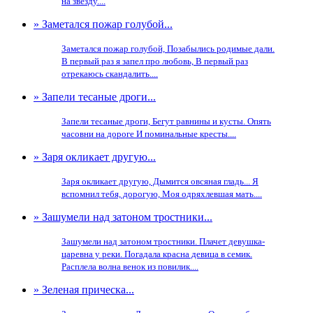
на звезду....
» Заметался пожар голубой...
Заметался пожар голубой, Позабылись родимые дали.
В первый раз я запел про любовь, В первый раз
отрекаюсь скандалить....
» Запели тесаные дроги...
Запели тесаные дроги, Бегут равнины и кусты. Опять
часовни на дороге И поминальные кресты....
» Заря окликает другую...
Заря окликает другую, Дымится овсяная гладь... Я
вспомнил тебя, дорогую, Моя одряхлевшая мать....
» Зашумели над затоном тростники...
Зашумели над затоном тростники. Плачет девушка-
царевна у реки. Погадала красна девица в семик.
Расплела волна венок из повилик....
» Зеленая прическа...