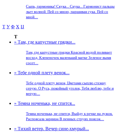
Сыпь, гармоника! Скука... Скука... Гармонист пальцы
льет волной. Пей со мною, паршивая сука. Пей со
мной....
Т
У
Ф
Х
Ц
Т
» Там, где капустные грядки...
Там, где капустные грядки Красной водой поливает
восход, Клененочек маленький матке Зеленое вымя
сосет....
» Тебе одной плету венок...
Тебе одной плету венок, Цветами сыплю стежку
серую. О Русь, покойный уголок, Тебя люблю, тебе и
верую....
» Темна ноченька, не спится...
Темна ноченька, не спится, Выйду к речке на лужок.
Распоясала зарница В пенных струях поясок....
» Тихий ветер. Вечер сине-хмурый...