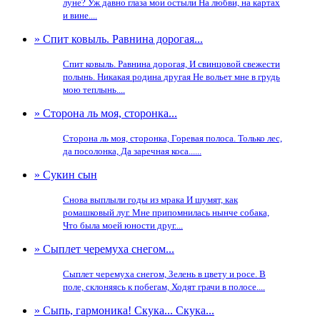
луне? Уж давно глаза мои остыли На любви, на картах
и вине....
» Спит ковыль. Равнина дорогая...
Спит ковыль. Равнина дорогая, И свинцовой свежести
полынь. Никакая родина другая Не вольет мне в грудь
мою теплынь....
» Сторона ль моя, сторонка...
Сторона ль моя, сторонка, Горевая полоса. Только лес,
да посолонка, Да заречная коса......
» Сукин сын
Снова выплыли годы из мрака И шумят, как
ромашковый луг. Мне припомнилась нынче собака,
Что была моей юности друг....
» Сыплет черемуха снегом...
Сыплет черемуха снегом, Зелень в цвету и росе. В
поле, склоняясь к побегам, Ходят грачи в полосе....
» Сыпь, гармоника! Скука... Скука...