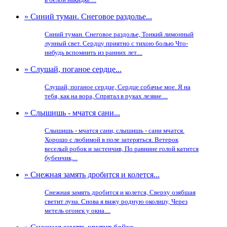
» Синий туман. Снеговое раздолье...
Синий туман. Снеговое раздолье, Тонкий лимонный
лунный свет. Сердцу приятно с тихою болью Что-
нибудь вспомнить из ранних лет....
» Слушай, поганое сердце...
Слушай, поганое сердце, Сердце собачье мое. Я на
тебя, как на вора, Спрятал в руках лезвие....
» Слышишь - мчатся сани...
Слышишь - мчатся сани, слышишь - сани мчатся.
Хорошо с любимой в поле затеряться. Ветерок
веселый робок и застенчив, По равнине голой катится
бубенчик,...
» Снежная замять дробится и колется...
Снежная замять дробится и колется, Сверху озябшая
светит луна. Снова я вижу родную околицу, Через
метель огонек у окна....