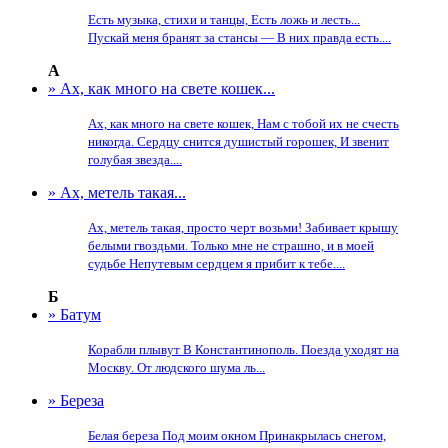
Есть музыка, стихи и танцы, Есть ложь и лесть...
Пускай меня бранят за стансы — В них правда есть....
А
» Ах, как много на свете кошек...
Ах, как много на свете кошек, Нам с тобой их не счесть
никогда. Сердцу снится душистый горошек, И звенит
голубая звезда....
» Ах, метель такая...
Ах, метель такая, просто черт возьми! Забивает крышу
белыми гвоздьми. Только мне не страшно, и в моей
судьбе Непутевым сердцем я прибит к тебе....
Б
» Батум
Корабли плывут В Константинополь. Поезда уходят на
Москву. От людского шума ль...
» Береза
Белая береза Под моим окном Принакрылась снегом,