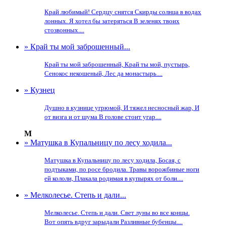
Край любимый! Сердцу снятся Скирды солнца в водах
лонных. Я хотел бы затеряться В зеленях твоих
стозвонных....
» Край ты мой заброшенный...
Край ты мой заброшенный, Край ты мой, пустырь,
Сенокос некошеный, Лес да монастырь....
» Кузнец
Душно в кузнице угрюмой, И тяжел несносный жар, И
от визга и от шума В голове стоит угар....
М
» Матушка в Купальницу по лесу ходила...
Матушка в Купальницу по лесу ходила, Босая, с
подтыками, по росе бродила. Травы ворожбиные ноги
ей кололи, Плакала родимая в купырях от боли....
» Мелколесье. Степь и дали...
Мелколесье. Степь и дали. Свет луны во все концы.
Вот опять вдруг зарыдали Разливные бубенцы....