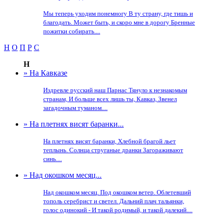
Мы теперь уходим понемногу В ту страну, где тишь и
благодать. Может быть, и скоро мне в дорогу Бренные
пожитки собирать....
Н
О
П
Р
С
Н
» На Кавказе
Издревле русский наш Парнас Тянуло к незнакомым
странам, И больше всех лишь ты, Кавказ, Звенел
загадочным туманом....
» На плетнях висят баранки...
На плетнях висят баранки, Хлебной брагой льет
теплынь. Солнца струганые дранки Загораживают
синь....
» Над окошком месяц...
Над окошком месяц. Под окошком ветер. Облетевший
тополь серебрист и светел. Дальний плач тальянки,
голос одинокий - И такой родимый, и такой далекий....