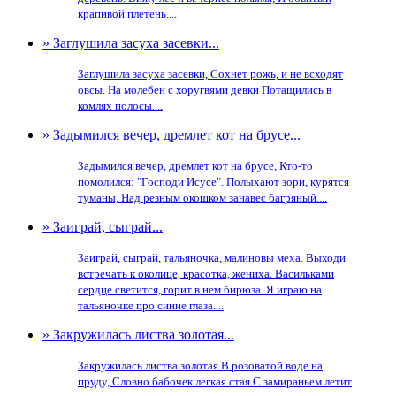
крапивой плетень....
» Заглушила засуха засевки...
Заглушила засуха засевки, Сохнет рожь, и не всходят
овсы. На молебен с хоругвями девки Потащились в
комлях полосы....
» Задымился вечер, дремлет кот на брусе...
Задымился вечер, дремлет кот на брусе, Кто-то
помолился: "Господи Исусе". Полыхают зори, курятся
туманы, Над резным окошком занавес багряный....
» Заиграй, сыграй...
Заиграй, сыграй, тальяночка, малиновы меха. Выходи
встречать к околице, красотка, жениха. Васильками
сердце светится, горит в нем бирюза. Я играю на
тальяночке про синие глаза....
» Закружилась листва золотая...
Закружилась листва золотая В розоватой воде на
пруду, Словно бабочек легкая стая С замираньем летит