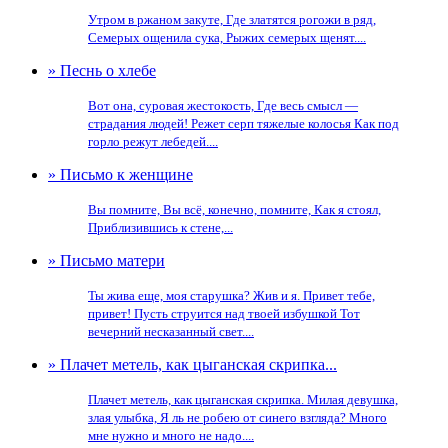
Утром в ржаном закуте, Где златятся рогожи в ряд,
Семерых ощенила сука, Рыжих семерых щенят....
» Песнь о хлебе
Вот она, суровая жестокость, Где весь смысл —
страдания людей! Режет серп тяжелые колосья Как под
горло режут лебедей....
» Письмо к женщине
Вы помните, Вы всё, конечно, помните, Как я стоял,
Приблизившись к стене,...
» Письмо матери
Ты жива еще, моя старушка? Жив и я. Привет тебе,
привет! Пусть струится над твоей избушкой Тот
вечерний несказанный свет....
» Плачет метель, как цыганская скрипка...
Плачет метель, как цыганская скрипка. Милая девушка,
злая улыбка, Я ль не робею от синего взгляда? Много
мне нужно и много не надо....