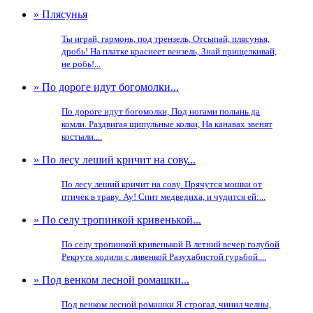
» Плясунья
Ты играй, гармонь, под трензель, Отсыпай, плясунья,
дробь! На платке краснеет вензель, Знай прищелкивай,
не робь!...
» По дороге идут богомолки...
По дороге идут богомолки, Под ногами полынь да
комли. Раздвигая щипульные колки, На канавах звенят
костыли....
» По лесу леший кричит на сову...
По лесу леший кричит на сову. Прячутся мошки от
птичек в траву. Ау! Спит медведиха, и чудится ей:...
» По селу тропинкой кривенькой...
По селу тропинкой кривенькой В летний вечер голубой
Рекрута ходили с ливенкой Разухабистой гурьбой....
» Под венком лесной ромашки...
Под венком лесной ромашки Я строгал, чинил челны,