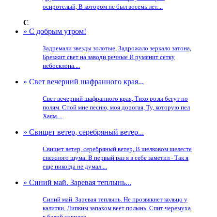
осиротелый, В котором не был восемь лет....
С
» С добрым утром!
Задремали звезды золотые, Задрожало зеркало затона,
Брезжит свет на заводи речные И румянит сетку
небосклона....
» Свет вечерний шафранного края...
Свет вечерний шафранного края, Тихо розы бегут по
полям. Спой мне песню, моя дорогая, Ту, которую пел
Хаям....
» Свищет ветер, серебряный ветер...
Свищет ветер, серебряный ветер, В шелковом шелесте
снежного шума. В первый раз я в себе заметил - Так я
еще никогда не думал....
» Синий май. Заревая теплынь...
Синий май. Заревая теплынь. Не прозвякнет кольцо у
калитки. Липким запахом веет полынь. Спит черемуха
в белой накидке....