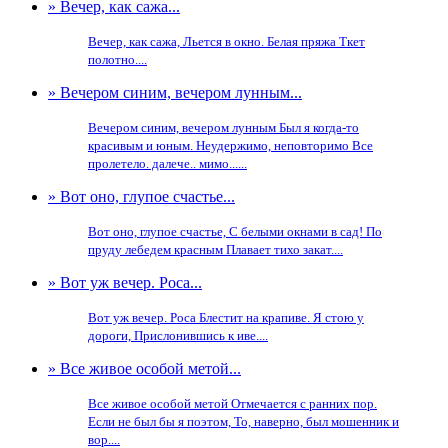
» Вечер, как сажа...
Вечер, как сажа, Льется в окно. Белая пряжа Ткет
полотно....
» Вечером синим, вечером лунным...
Вечером синим, вечером лунным Был я когда-то
красивым и юным. Неудержимо, неповторимо Все
пролетело. далече.. мимо......
» Вот оно, глупое счастье...
Вот оно, глупое счастье, С белыми окнами в сад! По
пруду лебедем красным Плавает тихо закат....
» Вот уж вечер. Роса...
Вот уж вечер. Роса Блестит на крапиве. Я стою у
дороги, Прислонившись к иве....
» Все живое особой метой...
Все живое особой метой Отмечается с ранних пор.
Если не был бы я поэтом, То, наверно, был мошенник и
вор....