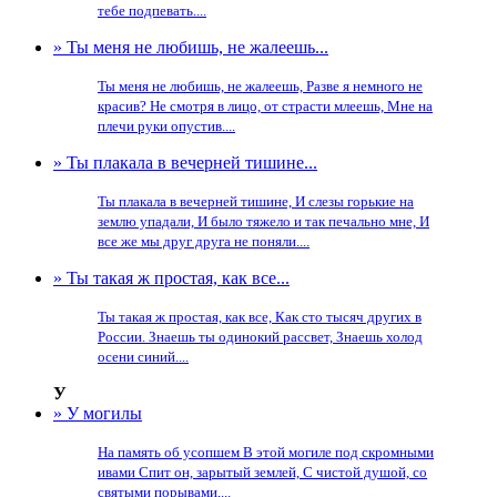
тебе подпевать....
» Ты меня не любишь, не жалеешь...
Ты меня не любишь, не жалеешь, Разве я немного не
красив? Не смотря в лицо, от страсти млеешь, Мне на
плечи руки опустив....
» Ты плакала в вечерней тишине...
Ты плакала в вечерней тишине, И слезы горькие на
землю упадали, И было тяжело и так печально мне, И
все же мы друг друга не поняли....
» Ты такая ж простая, как все...
Ты такая ж простая, как все, Как сто тысяч других в
России. Знаешь ты одинокий рассвет, Знаешь холод
осени синий....
У
» У могилы
На память об усопшем В этой могиле под скромными
ивами Спит он, зарытый землей, С чистой душой, со
святыми порывами,...