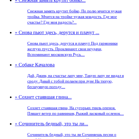
» Снежная замять крутит бойко...
Снежная замять крутит бойко, По полю мчится чужая
тройка. Мчится на тройке чужая младость. Где мое
счастье? Где моя радость?...
» Снова пьют здесь, дерутся и плачут ...
Снова пьют здесь, дерутся и плачут Под гармоники
желтую грусть. Проклинают свои неудачи,
Вспоминают московскую Русь....
» Собаке Качалова
Дай, Джим, на счастье лапу мне, Такую лапу не видал я
сроду. Давай с тобой полаем при луне На тихую,
бесшумную погоду....
» Сохнет стаявшая глина...
Сохнет стаявшая глина, На сугорьях гниль опенок.
Пляшет ветер по равнинам, Рыжий ласковый осленок....
» Сочинитель бедный, это ты ли...
Сочинитель бедный, это ты ли Сочиняешь песни о