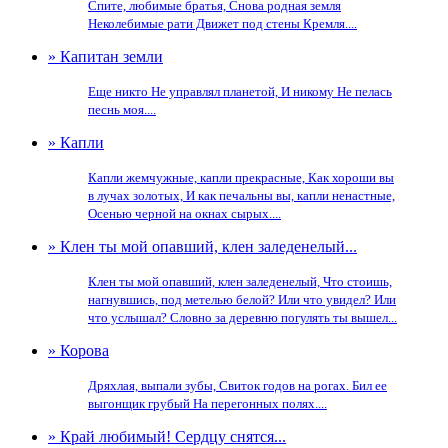
Спите, любимые братья, Снова родная земля
Неколебимые рати Движет под стены Кремля....
» Капитан земли
Еще никто Не управлял планетой, И никому Не пелась
песнь моя....
» Капли
Капли жемчужные, капли прекрасные, Как хороши вы
в лучах золотых, И как печальны вы, капли ненастные,
Осенью черной на окнах сырых....
» Клен ты мой опавший, клен заледенелый...
Клен ты мой опавший, клен заледенелый, Что стоишь,
нагнувшись, под метелью белой? Или что увидел? Или
что услышал? Словно за деревню погулять ты вышел...
» Корова
Дряхлая, выпали зубы, Свиток годов на рогах. Бил ее
выгонщик грубый На перегонных полях....
» Край любимый! Сердцу снятся...