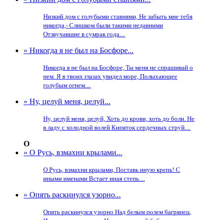
Низкий дом с голубыми ставнями, Не забыть мне тебя
никогда,- Слишком были такими недавними
Отзвучавшие в сумрак года....
» Никогда я не был на Босфоре...
Никогда я не был на Босфоре, Ты меня не спрашивай о
нем. Я в твоих глазах увидел море, Полыхающее
голубым огнем....
» Ну, целуй меня, целуй...
Ну, целуй меня, целуй, Хоть до крови, хоть до боли. Не
в ладу с холодной волей Кипяток сердечных струй....
О
» О Русь, взмахни крылами...
О Русь, взмахни крылами, Поставь иную крепь! С
иными именами Встает иная степь....
» Опять раскинулся узорно...
Опять раскинулся узорно Над белым полем багрянец,