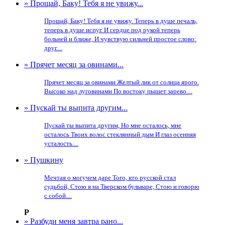
» Прощай, Баку! Тебя я не увижу...
Прощай, Баку! Тебя я не увижу. Теперь в душе печаль,
теперь в душе испуг. И сердце под рукой теперь
больней и ближе, И чувствую сильней простое слово:
друг....
» Прячет месяц за овинами...
Прячет месяц за овинами Желтый лик от солнца ярого.
Высоко над луговинами По востоку пышет зарево....
» Пускай ты выпита другим...
Пускай ты выпита другим, Но мне осталось, мне
осталось Твоих волос стеклянный дым И глаз осенняя
усталость....
» Пушкину
Мечтая о могучем даре Того, кто русской стал
судьбой, Стою я на Тверском бульваре, Стою и говорю
с собой....
Р
» Разбуди меня завтра рано...