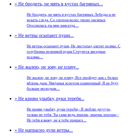
» Не бродить, не мять в кустах багряных...
Не бродить, не мять в кустах багряных Лебеды и не
искать следа. Со снопом волос твоих овсяных
Отоснилась ты мне навсегда....
» Не ветры осыпают пущи...
Не ветры осыпают пущи, Не листопад златит холмы. С
голубизны незримой кущи Струятся звездные
псалмы....
» Не жалею, не зову, не плачу...
Не жалею, не зову, не плачу, Все пройдет, как с белых
яблонь дым. Увяданья золотом охваченный, Я не буду
больше молодым....
» Не криви улыбку, руки теребя...
Не криви улыбку, руки теребя,- Я люблю другую,
только не тебя. Ты сама ведь знаешь, знаешь хорошо -
Не тебя я вижу, не к тебе пришел....
» Не напрасно дули ветры...