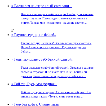
» Выткался на озере алый свет зари...
Выткался на озере алый свет зари. На бору со звонами
плачут глухари. Плачет где-то иволга, схоронясь в
дупло. Только мне не плачется - на душе светло....
Г
» Глупое сердце, не бейся!..
Глупое сердце, не бейся! Все мы обмануты счастьем,
Нищий лишь просит участья... Глупое сердце, не
бейся....
» Годы молодые с забубенной славой...
Годы молодые с забубенной славой, Отравил я сам вас
горькою отравой. Я не знаю: мой конец близок ли,
далек ли, Были синие глаза, да теперь поблекли....
» Гой ты, Русь, моя родная...
Гой ты, Русь, моя родная, Хаты - в ризах образа... Не
видать конца и края - Только синь сосет глаза....
» Голубая кофта. Синие глаза...