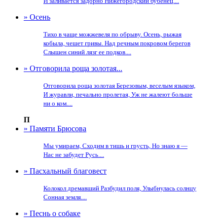
И заливается задорно Нижегородский бубенец....
» Осень
Тихо в чаще можжевеля по обрыву. Осень, рыжая
кобыла, чешет гривы. Над речным покровом берегов
Слышен синий лязг ее подков....
» Отговорила роща золотая...
Отговорила роща золотая Березовым, веселым языком,
И журавли, печально пролетая, Уж не жалеют больше
ни о ком....
П
» Памяти Брюсова
Мы умираем, Сходим в тишь и грусть, Но знаю я —
Нас не забудет Русь....
» Пасхальный благовест
Колокол дремавший Разбудил поля, Улыбнулась солнцу
Сонная земля....
» Песнь о собаке