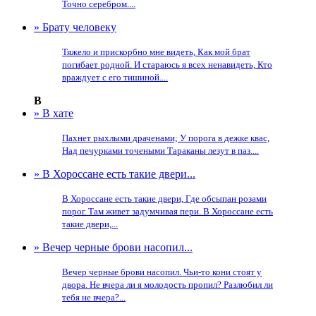
Точно серебром....
» Брату человеку
Тяжело и прискорбно мне видеть, Как мой брат
погибает родной. И стараюсь я всех ненавидеть, Кто
враждует с его тишиной....
В
» В хате
Пахнет рыхлыми драченами; У порога в дежке квас,
Над печурками точеными Тараканы лезут в паз....
» В Хороссане есть такие двери...
В Хороссане есть такие двери, Где обсыпан розами
порог. Там живет задумчивая пери. В Хороссане есть
такие двери,...
» Вечер черные брови насопил...
Вечер черные брови насопил. Чьи-то кони стоят у
двора. Не вчера ли я молодость пропил? Разлюбил ли
тебя не вчера?...