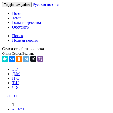
Русская поэзия
Toggle navigation
Поэты
Темы
Годы творчества
Обсудить
Поиск
Полная версия
Стихи серебряного века
Стихи Сергея Есенина
1-Г
Д-М
Н-С
Т-Ц
Ч-Я
1
А
Б
В
Г
1
» 1 мая