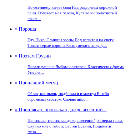
По-осеннему кычет сова Над раздольем дорожной
рани. Облетает моя голова, Куст волос золотистый
вянет....
» Пороша
Еду. Тихо. Слышны звоны Под копытом на снегу.
Только серые вороны Расшумелись на лугу....
» Поэтам Грузии
Писали раньше Ямбом и октавой. Классическая форма
Умерла....
» Пропавший месяц
Облак, как мышь, подбежал и взмахнул В небо
огромным хвостом. Словно яйцо,...
» Проплясал, проплакал дождь весенний...
Проплясал, проплакал дождь весенний, Замерла гроза.
Скучно мне с тобой, Сергей Есенин, Подымать
глаза......