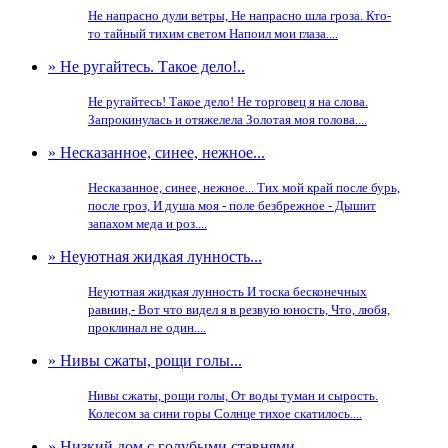
Не напрасно дули ветры, Не напрасно шла гроза. Кто-
то тайный тихим светом Напоил мои глаза....
» Не ругайтесь. Такое дело!..
Не ругайтесь! Такое дело! Не торговец я на слова.
Запрокинулась и отяжелела Золотая моя голова....
» Несказанное, синее, нежное...
Несказанное, синее, нежное... Тих мой край после бурь,
после гроз, И душа моя - поле безбрежное - Дышит
запахом меда и роз....
» Неуютная жидкая лунность...
Неуютная жидкая лунность И тоска бесконечных
равнин,- Вот что видел я в резвую юность, Что, любя,
проклинал не один....
» Нивы сжаты, рощи голы...
Нивы сжаты, рощи голы, От воды туман и сырость.
Колесом за сини горы Солнце тихое скатилось....
» Низкий дом с голубыми ставнями...