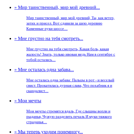
» Мир таинственный, мир мой древний...
Мир таинственный, мир мой древний, Ты, как ветер,
затих и присел. Вот сдавили за шею деревню
Каменные руки шоссе....
» Мне грустно на тебя смотреть...
Мне грустно на тебя смотреть, Какая боль, какая
жалость! Знать, только ивовая медь Нам в сентябре с
тобой осталась....
» Мне осталась одна забава...
Мне осталась одна забава: Пальцы в рот - и веселый
свист. Прокатилась дурная слава, Что похабник я и
скандалист....
» Мои мечты
Мои мечты стремятся вдаль, Где слышны вопли и
рыданья, Чужую разделить печаль И муки тяжкого
страданья....
» Мы теперь уходим понемногу...