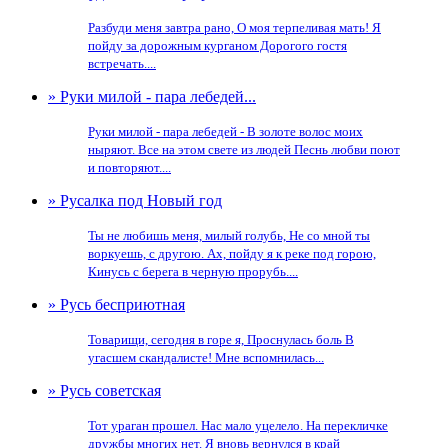
Разбуди меня завтра рано, О моя терпеливая мать! Я
пойду за дорожным курганом Дорогого гостя
встречать....
» Руки милой - пара лебедей...
Руки милой - пара лебедей - В золоте волос моих
ныряют. Все на этом свете из людей Песнь любви поют
и повторяют....
» Русалка под Новый год
Ты не любишь меня, милый голубь, Не со мной ты
воркуешь, с другою. Ах, пойду я к реке под горою,
Кинусь с берега в черную прорубь....
» Русь бесприютная
Товарищи, сегодня в горе я, Проснулась боль В
угасшем скандалисте! Мне вспомнилась...
» Русь советская
Тот ураган прошел. Нас мало уцелело. На перекличке
дружбы многих нет. Я вновь вернулся в край