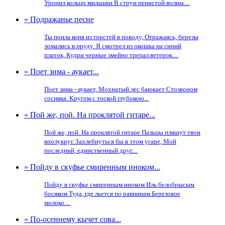
Уронил кольцо милашки В струи пенистой волны....
» Подражанье песне
Ты поила коня из горстей в поводу, Отражаясь, березы
ломались в пруду. Я смотрел из окошка на синий
платок, Кудри черные змейно трепал ветерок....
» Поет зима - аукает...
Поет зима - аукает, Мохнатый лес баюкает Стозвоном
сосняка. Кругом с тоской глубокою...
» Пой же, пой. На проклятой гитаре...
Пой же, пой. На проклятой гитаре Пальцы пляшут твои
вполукруг. Захлебнуться бы в этом угаре, Мой
последний, единственный друг....
» Пойду в скуфье смиренным иноком...
Пойду в скуфье смиренным иноком Иль белобрысым
босяком Туда, где льется по равнинам Березовое
молоко....
» По-осеннему кычет сова...