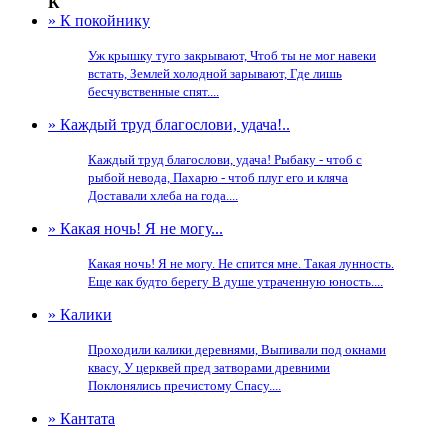
К
» К покойнику
Уж крышку туго закрывают, Чтоб ты не мог навеки
встать, Землей холодной зарывают, Где лишь
бесчувственные спят....
» Каждый труд благослови, удача!..
Каждый труд благослови, удача! Рыбаку - чтоб с
рыбой невода, Пахарю - чтоб плуг его и кляча
Доставали хлеба на года....
» Какая ночь! Я не могу...
Какая ночь! Я не могу. Не спится мне. Такая лунность.
Еще как будто берегу В душе утраченную юность....
» Калики
Проходили калики деревнями, Выпивали под окнами
квасу, У церквей пред затворами древними
Поклонялись пречистому Спасу....
» Кантата