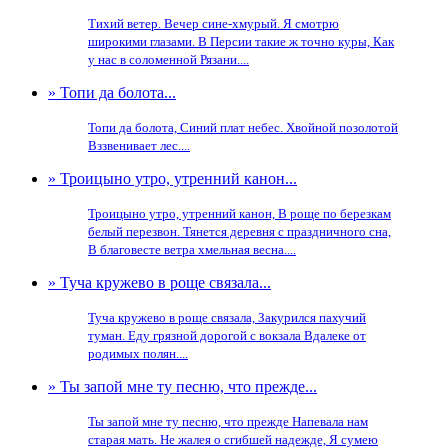
Тихий ветер. Вечер сине-хмурый. Я смотрю
широкими глазами. В Персии такие ж точно куры, Как
у нас в соломенной Рязани....
» Топи да болота...
Топи да болота, Синий плат небес. Хвойной позолотой
Вззвенивает лес....
» Троицыно утро, утренний канон...
Троицыно утро, утренний канон, В роще по березкам
белый перезвон. Тянется деревня с праздничного сна,
В благовесте ветра хмельная весна....
» Туча кружево в роще связала...
Туча кружево в роще связала, Закурился пахучий
туман. Еду грязной дорогой с вокзала Вдалеке от
родимых полян....
» Ты запой мне ту песню, что прежде...
Ты запой мне ту песню, что прежде Напевала нам
старая мать. Не жалея о сгибшей надежде, Я сумею