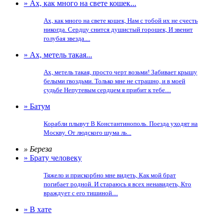
» Ах, как много на свете кошек...
Ах, как много на свете кошек, Нам с тобой их не счесть
никогда. Сердцу снится душистый горошек, И звенит
голубая звезда....
» Ах, метель такая...
Ах, метель такая, просто черт возьми! Забивает крышу
белыми гвоздьми. Только мне не страшно, и в моей
судьбе Непутевым сердцем я прибит к тебе....
» Батум
Корабли плывут В Константинополь. Поезда уходят на
Москву. От людского шума ль...
» Береза
» Брату человеку
Тяжело и прискорбно мне видеть, Как мой брат
погибает родной. И стараюсь я всех ненавидеть, Кто
враждует с его тишиной....
» В хате