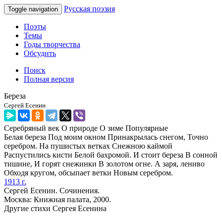
Русская поэзия
Toggle navigation
Поэты
Темы
Годы творчества
Обсудить
Поиск
Полная версия
Береза
Сергей Есенин
Серебряный век
О природе
О зиме
Популярные
Белая береза Под моим окном Принакрылась снегом, Точно
серебром. На пушистых ветках Снежною каймой
Распустились кисти Белой бахромой. И стоит береза В сонной
тишине, И горят снежинки В золотом огне. А заря, лениво
Обходя кругом, обсыпает ветки Новым серебром.
1913 г.
Сергей Есенин. Сочинения.
Москва: Книжная палата, 2000.
Другие стихи Сергея Есенина