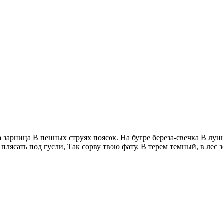
а зарница В пенных струях поясок. На бугре береза-свечка В лу
 плясать под гусли, Так сорву твою фату. В терем темный, в ле