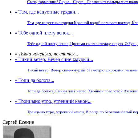
Сыпь, гармоника! Скука... Скука... Гармонист пальцы льет волно
» Там, где капустные грядки...
Там, где капустные грядки Красной водой поливает восход, Кле
» Тебе одной плету венок...
Тебе одной плету венок, Цветами сыплю стежку серую. О Русь, 
» Темна ноченька, не спится...
» Тихий ветер. Вечер сине-хмурый...
Тихий ветер. Вечер сине-хмурый. Я смотрю широкими глазами. В
» Топи да болота...
Топи да болота, Синий плат небес. Хвойной позолотой Вззвенива
» Троицыно утро, утренний канон...
Троицыно утро, утренний канон, В роще по березкам белый перез
Сергей Есенин