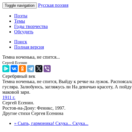
Русская поэзия
Toggle navigation
Поэты
Темы
Годы творчества
Обсудить
Поиск
Полная версия
Темна ноченька, не спится...
Сергей Есенин
Серебряный век
Темна ноченька, не спится, Выйду к речке на лужок. Распоясал
гусляра. Залюбуюсь, загляжусь ли На девичью красоту, А пойду
маковой зари.
1911 г.
Сергей Есенин.
Ростов-на-Дону: Феникс, 1997.
Другие стихи Сергея Есенина
» Сыпь, гармоника! Скука... Скука...