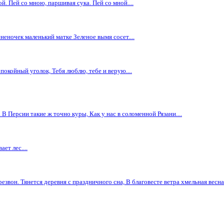
й. Пей со мною, паршивая сука. Пей со мной....
неночек маленький матке Зеленое вымя сосет....
покойный уголок, Тебя люблю, тебе и верую....
 Персии такие ж точно куры, Как у нас в соломенной Рязани....
ет лес....
вон. Тянется деревня с праздничного сна, В благовесте ветра хмельная весна.