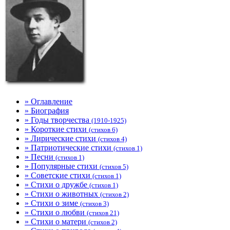
» Оглавление
» Биография
» Годы творчества
(1910-1925)
» Короткие стихи
(стихов 6)
» Лирические стихи
(стихов 4)
» Патриотические стихи
(стихов 1)
» Песни
(стихов 1)
» Популярные стихи
(стихов 5)
» Советские стихи
(стихов 1)
» Стихи о дружбе
(стихов 1)
» Стихи о животных
(стихов 2)
» Стихи о зиме
(стихов 3)
» Стихи о любви
(стихов 21)
» Стихи о матери
(стихов 2)