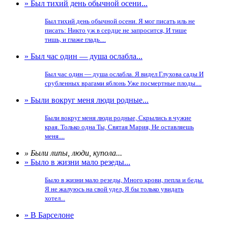
» Был тихий день обычной осени...
Был тихий день обычной осени. Я мог писать иль не
писать: Никто уж в сердце не запросится, И тише
тишь, и глаже гладь....
» Был час один — душа ослабла...
Был час один — душа ослабла. Я видел Глухова сады И
срубленных врагами яблонь Уже посмертные плоды....
» Были вокруг меня люди родные...
Были вокруг меня люди родные, Скрылись в чужие
края. Только одна Ты, Святая Мария, Не оставляешь
меня....
» Были липы, люди, купола...
» Было в жизни мало резеды...
Было в жизни мало резеды, Много крови, пепла и беды.
Я не жалуюсь на свой удел, Я бы только увидать
хотел...
» В Барселоне