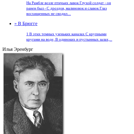
На Рамбле возле птичьих лавок Глухой солдат - он
ранен был - С дроздов, малиновок и славок Глаз
восхищенных не сводил....
» В Брюгге
1 В этих темных узеньких каналах С крупными
кругами на воде, В одиноких и пустынных залах,...
Илья Эренбург