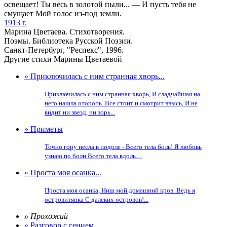
освещает! Ты весь в золотой пыли... — И пусть тебя не
смущает Мой голос из-под земли.
1913 г.
Марина Цветаева. Стихотворения.
Поэмы. Библиотека Русской Поэзии.
Санкт-Петербург, "Респекс", 1996.
Другие стихи Марины Цветаевой
» Приключилась с ним странная хворь...
Приключилась с ним странная хворь, И сладчайшая на
него нашла оторопь. Все стоит и смотрит ввысь, И не
видит ни звезд, ни зорь...
» Приметы
Точно гору несла в подоле - Всего тела боль! Я любовь
узнаю по боли Всего тела вдоль....
» Проста моя осанка...
Проста моя осанка, Нищ мой домашний кров. Ведь я
островитянка С далеких островов!...
» Прохожий
» Разговор с гением