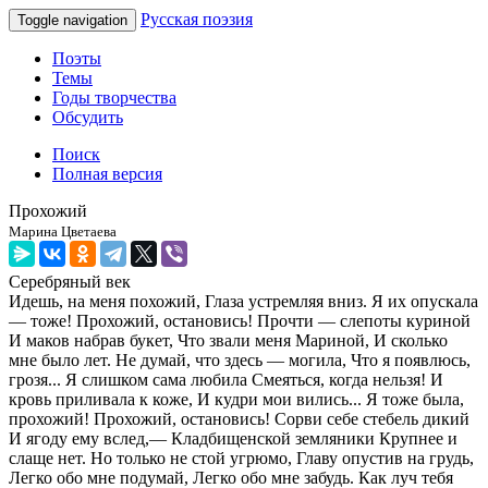
Русская поэзия
Toggle navigation
Поэты
Темы
Годы творчества
Обсудить
Поиск
Полная версия
Прохожий
Марина Цветаева
Серебряный век
Идешь, на меня похожий, Глаза устремляя вниз. Я их опускала
— тоже! Прохожий, остановись! Прочти — слепоты куриной
И маков набрав букет, Что звали меня Мариной, И сколько
мне было лет. Не думай, что здесь — могила, Что я появлюсь,
грозя... Я слишком сама любила Смеяться, когда нельзя! И
кровь приливала к коже, И кудри мои вились... Я тоже была,
прохожий! Прохожий, остановись! Сорви себе стебель дикий
И ягоду ему вслед,— Кладбищенской земляники Крупнее и
слаще нет. Но только не стой угрюмо, Главу опустив на грудь,
Легко обо мне подумай, Легко обо мне забудь. Как луч тебя