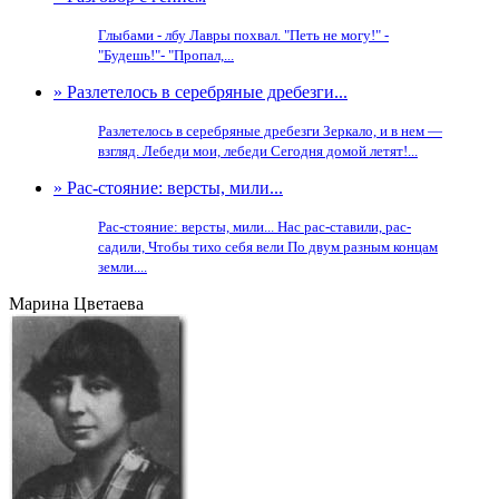
Глыбами - лбу Лавры похвал. "Петь не могу!" -
"Будешь!"- "Пропал,...
» Разлетелось в серебряные дребезги...
Разлетелось в серебряные дребезги Зеркало, и в нем —
взгляд. Лебеди мои, лебеди Сегодня домой летят!...
» Рас-стояние: версты, мили...
Рас-стояние: версты, мили... Нас рас-ставили, рас-
садили, Чтобы тихо себя вели По двум разным концам
земли....
Марина Цветаева