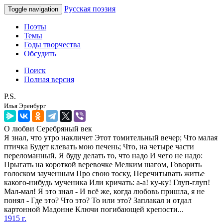
Русская поэзия
Toggle navigation
Поэты
Темы
Годы творчества
Обсудить
Поиск
Полная версия
P.S.
Илья Эренбург
О любви
Серебряный век
Я знал, что утро накличет Этот томительный вечер; Что малая
птичка Будет клевать мою печень; Что, на четыре части
переломанный, Я буду делать то, что надо И чего не надо:
Прыгать на короткой веревочке Мелким шагом, Говорить
голоском заученным Про свою тоску, Перечитывать житье
какого-нибудь мученика Или кричать: а-а! ку-ку! Глуп-глуп!
Мал-мал! Я это знал - И всё же, когда любовь пришла, я не
понял - Где это? Что это? То или это? Заплакал и отдал
картонной Мадонне Ключи погибающей крепости...
1915 г.