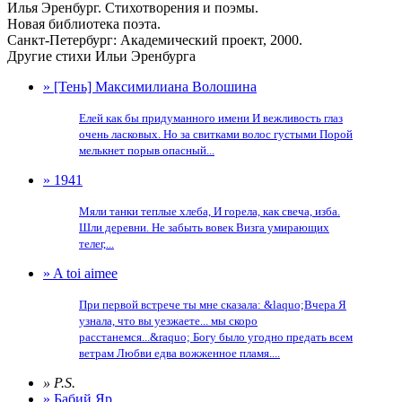
Илья Эренбург. Стихотворения и поэмы.
Новая библиотека поэта.
Санкт-Петербург: Академический проект, 2000.
Другие стихи Ильи Эренбурга
» [Тень] Максимилиана Волошина
Елей как бы придуманного имени И вежливость глаз
очень ласковых. Но за свитками волос густыми Порой
мелькнет порыв опасный...
» 1941
Мяли танки теплые хлеба, И горела, как свеча, изба.
Шли деревни. Не забыть вовек Визга умирающих
телег,...
» A toi aimee
При первой встрече ты мне сказала: &laquo;Вчера Я
узнала, что вы уезжаете... мы скоро
расстанемся...&raquo; Богу было угодно предать всем
ветрам Любви едва вожженное пламя....
» P.S.
» Бабий Яр