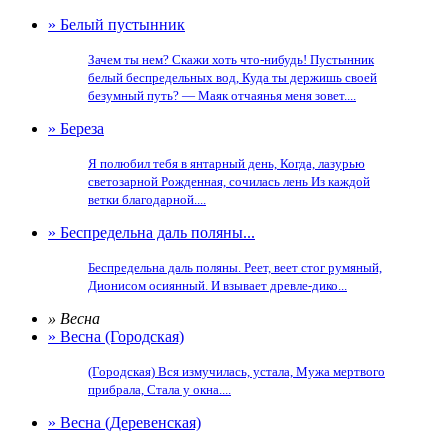
» Белый пустынник
Зачем ты нем? Скажи хоть что-нибудь! Пустынник
белый беспредельных вод, Куда ты держишь своей
безумный путь? — Маяк отчаянья меня зовет....
» Береза
Я полюбил тебя в янтарный день, Когда, лазурью
светозарной Рожденная, сочилась лень Из каждой
ветки благодарной....
» Беспредельна даль поляны...
Беспредельна даль поляны. Реет, веет стог румяный,
Дионисом осиянный. И взывает древле-дико...
» Весна
» Весна (Городская)
(Городская) Вся измучилась, устала, Мужа мертвого
прибрала, Стала у окна....
» Весна (Деревенская)