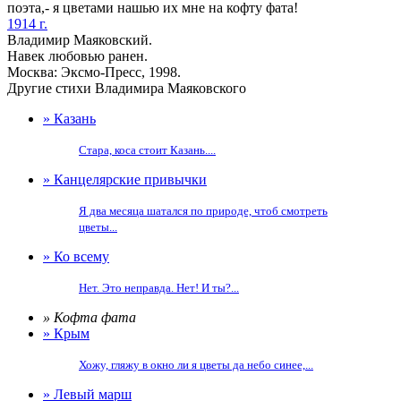
поэта,- я цветами нашью их мне на кофту фата!
1914 г.
Владимир Маяковский.
Навек любовью ранен.
Москва: Эксмо-Пресс, 1998.
Другие стихи Владимира Маяковского
» Казань
Стара, коса стоит Казань....
» Канцелярские привычки
Я два месяца шатался по природе, чтоб смотреть
цветы...
» Ко всему
Нет. Это неправда. Нет! И ты?...
» Кофта фата
» Крым
Хожу, гляжу в окно ли я цветы да небо синее,...
» Левый марш