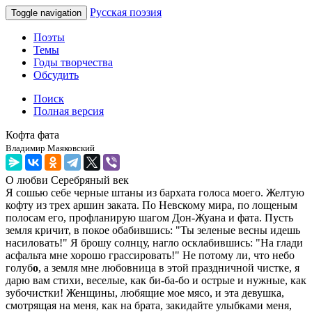
Русская поэзия
Toggle navigation
Поэты
Темы
Годы творчества
Обсудить
Поиск
Полная версия
Кофта фата
Владимир Маяковский
О любви
Серебряный век
Я сошью себе черные штаны из бархата голоса моего. Желтую
кофту из трех аршин заката. По Невскому мира, по лощеным
полосам его, профланирую шагом Дон-Жуана и фата. Пусть
земля кричит, в покое обабившись: "Ты зеленые весны идешь
насиловать!" Я брошу солнцу, нагло осклабившись: "На глади
асфальта мне хорошо грассировать!" Не потому ли, что небо
голуб
о
, а земля мне любовница в этой праздничной чистке, я
дарю вам стихи, веселые, как би-ба-бо и острые и нужные, как
зубочистки! Женщины, любящие мое мясо, и эта девушка,
смотрящая на меня, как на брата, закидайте улыбками меня,