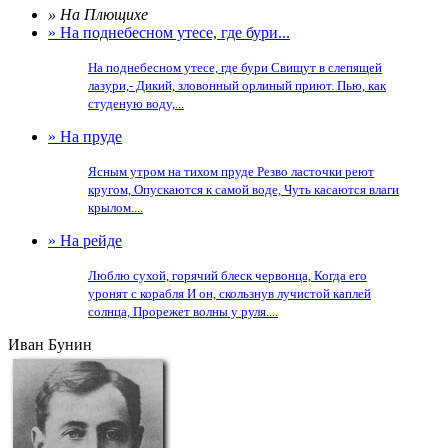
» На Плющихе
» На поднебесном утесе, где бури...
На поднебесном утесе, где бури Свищут в слепящей
лазури,- Дикий, зловонный орлиный приют. Пью, как
студеную воду,...
» На пруде
Ясным утром на тихом пруде Резво ласточки реют
кругом, Опускаются к самой воде, Чуть касаются влаги
крылом....
» На рейде
Люблю сухой, горячий блеск червонца, Когда его
уронят с корабля И он, скользнув лучистой каплей
солнца, Прорежет волны у руля....
Иван Бунин