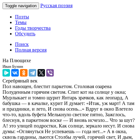
Русская поэзия
Toggle navigation
Поэты
Темы
Годы творчества
Обсудить
Поиск
Полная версия
На Плющихе
Иван Бунин
Серебряный век
Пол навощен, блестит паркетом. Столовая озарена
Полуденным горячим светом. Спит кот на солнце у окна;
Мурлыкает и томно щурит Янтарь зрачков, как леопард, А
бабушка — в качалке, курит И думает: «Итак, уж март! А там
и праздники, и лето, И снова осень...» Вдруг в окно Влетело
что-то, вдоль буфета Мелькнуло светлое пятно, Зажглось,
блеснув, в паркетном воске — И вновь исчезло... Что за шут?
А! это улицей подростки, Как солнце, зеркало несут. И снова
думы: «Оглянуться Не успеваешь — года нет...» А в окна,
сквозь гардины, льются Столбы лучей, горячий свет, И дым,