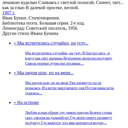
ленивою куделью Сливаясь с светлой полосой, Синеет, тает...
как за елью В далекой просеке, весной.
1907 г.
Иван Бунин. Стихотворения.
Библиотека поэта. Большая серия. 2-е изд.
Ленинград: Советский писатель, 1956.
Другие стихи Ивана Бунина
» Мы встретились случайно, на углу...
Мы встретились случайно, на углу. Я быстро шел - и
вдруг как свет зарницы Вечернюю прорезал полумглу
Сквозь черные лучистые ресницы....
» Мы рядом шли, но на меня...
Мы рядом шли, но на меня Уже взглянуть ты не
решалась, И в ветре мартовского дня Пустая наша речь
терялась....
» На острове
Люблю я наш обрыв, где дикою грядою Белеют стены
скал, смотря на дальний юг. Где моря синего раскинут
полукруг, Где кажется, что мир кончается водою,...