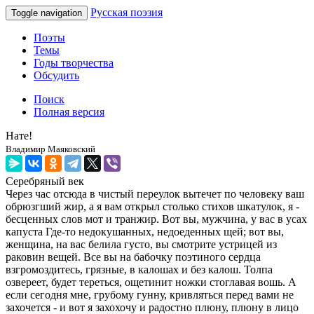
Русская поэзия
Toggle navigation
Поэты
Темы
Годы творчества
Обсудить
Поиск
Полная версия
Нате!
Владимир Маяковский
Серебряный век
Через час отсюда в чистый переулок вытечет по человеку ваш
обрюзгший жир, а я вам открыл столько стихов шкатулок, я -
бесценных слов мот и транжир. Вот вы, мужчина, у вас в усах
капуста Где-то недокушанных, недоеденных щей; вот вы,
женщина, на вас белила густо, вы смотрите устрицей из
раковин вещей. Все вы на бабочку поэтиного сердца
взгромоздитесь, грязные, в калошах и без калош. Толпа
озвереет, будет тереться, ощетинит ножки стоглавая вошь. А
если сегодня мне, грубому гунну, кривляться перед вами не
захочется - и вот я захохочу и радостно плюну, плюну в лицо