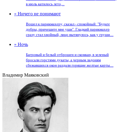
в июль катилось лето,...
» Ничего не понимают
Вошел к парикмахеру, сказал - спокойный: "Будьте
добры, причешите мне уши". Гладкий парикмахер
сразу стал хвойный, лицо вытянулось, как у груши....
» Ночь
Багровый и белый отброшен и скомкан, в зеленый
бросали горстями дукаты, а черным ладоням
сбежавшихся окон раздали горящие желтые карты....
Владимир Маяковский