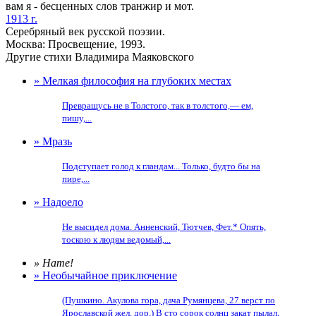
вам я - бесценных слов транжир и мот.
1913 г.
Серебряный век русской поэзии.
Москва: Просвещение, 1993.
Другие стихи Владимира Маяковского
» Мелкая философия на глубоких местах
Превращусь не в Толстого, так в толстого,— ем,
пишу,...
» Мразь
Подступает голод к гландам... Только, будто бы на
пире,...
» Надоело
Не высидел дома. Анненский, Тютчев, Фет.* Опять,
тоскою к людям ведомый,...
» Нате!
» Необычайное приключение
(Пушкино. Акулова гора, дача Румянцева, 27 верст по
Ярославской жел. дор.) В сто сорок солнц закат пылал,