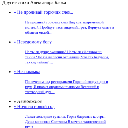
Другие стихи Александра Блока
» Не проливай горючих слез...
Не проливай горючих слез Над кратковременной
могилой. Пройдут часы видений, грез, Вернусь опять в
объятья милой....
» Неведомому богу
Не ты ли душу оживишь? Не ты ли ей откроешь
тайны? Не ты ли песни окрылишь, Что так безумны,
так случайны?.....
» Незнакомка
По вечерам над ресторанами Горячий воздух дик и
глух, И правит окриками пьяными Весенний и
тлетворный дух....
» Неизбежное
» Ночь на новый год
Лежат холодные туманы, Горят багровые костры.
Душа морозная Светланы В мечтах таинственной
игры....