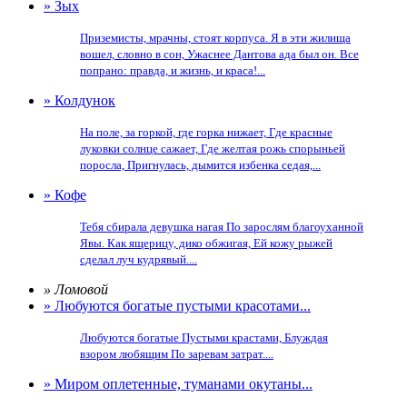
» Зых
Приземисты, мрачны, стоят корпуса. Я в эти жилища
вошел, словно в сон, Ужаснее Дантова ада был он. Все
попрано: правда, и жизнь, и краса!...
» Колдунок
На поле, за горкой, где горка нижает, Где красные
луковки солнце сажает, Где желтая рожь спорыньей
поросла, Пригнулась, дымится избенка седая,...
» Кофе
Тебя сбирала девушка нагая По зарослям благоуханной
Явы. Как ящерицу, дико обжигая, Ей кожу рыжей
сделал луч кудрявый....
» Ломовой
» Любуются богатые пустыми красотами...
Любуются богатые Пустыми крастами, Блуждая
взором любящим По заревам затрат....
» Миром оплетенные, туманами окутаны...