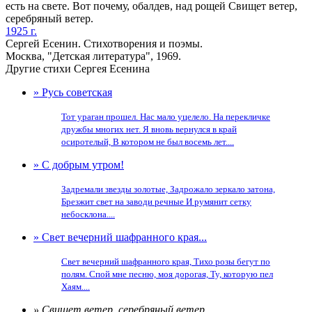
есть на свете. Вот почему, обалдев, над рощей Свищет ветер,
серебряный ветер.
1925 г.
Сергей Есенин. Стихотворения и поэмы.
Москва, "Детская литература", 1969.
Другие стихи Сергея Есенина
» Русь советская
Тот ураган прошел. Нас мало уцелело. На перекличке
дружбы многих нет. Я вновь вернулся в край
осиротелый, В котором не был восемь лет....
» С добрым утром!
Задремали звезды золотые, Задрожало зеркало затона,
Брезжит свет на заводи речные И румянит сетку
небосклона....
» Свет вечерний шафранного края...
Свет вечерний шафранного края, Тихо розы бегут по
полям. Спой мне песню, моя дорогая, Ту, которую пел
Хаям....
» Свищет ветер, серебряный ветер...