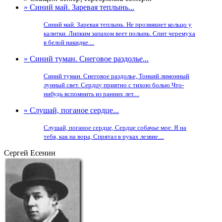
» Синий май. Заревая теплынь...
Синий май. Заревая теплынь. Не прозвякнет кольцо у
калитки. Липким запахом веет полынь. Спит черемуха
в белой накидке....
» Синий туман. Снеговое раздолье...
Синий туман. Снеговое раздолье, Тонкий лимонный
лунный свет. Сердцу приятно с тихою болью Что-
нибудь вспомнить из ранних лет....
» Слушай, поганое сердце...
Слушай, поганое сердце, Сердце собачье мое. Я на
тебя, как на вора, Спрятал в руках лезвие....
Сергей Есенин