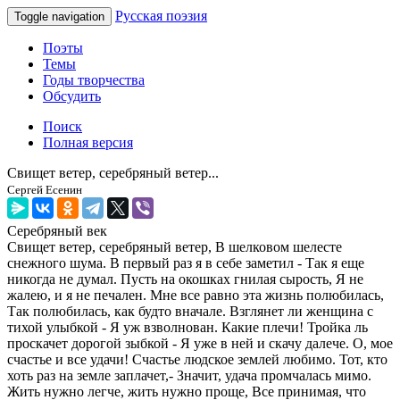
Русская поэзия
Toggle navigation
Поэты
Темы
Годы творчества
Обсудить
Поиск
Полная версия
Свищет ветер, серебряный ветер...
Сергей Есенин
Серебряный век
Свищет ветер, серебряный ветер, В шелковом шелесте
снежного шума. В первый раз я в себе заметил - Так я еще
никогда не думал. Пусть на окошках гнилая сырость, Я не
жалею, и я не печален. Мне все равно эта жизнь полюбилась,
Так полюбилась, как будто вначале. Взглянет ли женщина с
тихой улыбкой - Я уж взволнован. Какие плечи! Тройка ль
проскачет дорогой зыбкой - Я уже в ней и скачу далече. О, мое
счастье и все удачи! Счастье людское землей любимо. Тот, кто
хоть раз на земле заплачет,- Значит, удача промчалась мимо.
Жить нужно легче, жить нужно проще, Все принимая, что