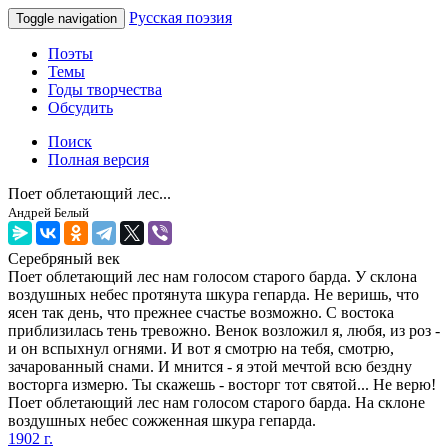
Русская поэзия
Toggle navigation
Поэты
Темы
Годы творчества
Обсудить
Поиск
Полная версия
Поет облетающий лес...
Андрей Белый
Серебряный век
Поет облетающий лес нам голосом старого барда. У склона
воздушных небес протянута шкура гепарда. Не веришь, что
ясен так день, что прежнее счастье возможно. С востока
приблизилась тень тревожно. Венок возложил я, любя, из роз -
и он вспыхнул огнями. И вот я смотрю на тебя, смотрю,
зачарованный снами. И мнится - я этой мечтой всю бездну
восторга измерю. Ты скажешь - восторг тот святой... Не верю!
Поет облетающий лес нам голосом старого барда. На склоне
воздушных небес сожженная шкура гепарда.
1902 г.