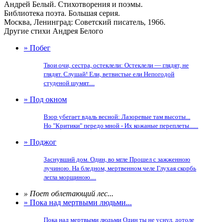
Андрей Белый. Стихотворения и поэмы.
Библиотека поэта. Большая серия.
Москва, Ленинград: Советский писатель, 1966.
Другие стихи Андрея Белого
» Побег
Твои очи, сестра, остеклели: Остеклели — глядят, не
глядят. Слушай! Ели, ветвистые ели Непогодой
студеной шумят....
» Под окном
Взор убегает вдаль весной: Лазоревые там высоты...
Но "Критики" передо мной - Их кожаные переплеты......
» Поджог
Заснувший дом. Один, во мгле Прошел с зажженною
лучиною. На бледном, мертвенном челе Глухая скорбь
легла морщиною....
» Поет облетающий лес...
» Пока над мертвыми людьми...
Пока над мертвыми людьми Один ты не уснул, дотоле