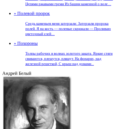
Цепями ржавыми греми Из башни каменной о воле....
» Полевой пророк
Средь каменьев меня затерзали: Затерзали пророка
полей. Я на кость — полевые скрижали — Проливаю
цветочный елей....
» Похороны
Толпы рабочих в волнах золотого заката. Яркие стяги
свиваются, плещутся, пляшут. На фонарях, над
железной решеткой, С крыш над домами...
Андрей Белый