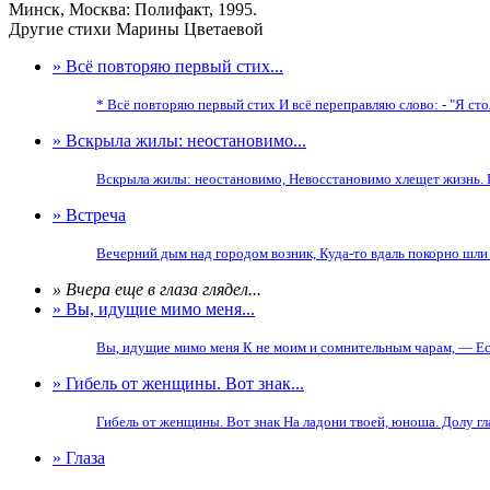
Минск, Москва: Полифакт, 1995.
Другие стихи Марины Цветаевой
» Всё повторяю первый стих...
* Всё повторяю первый стих И всё переправляю слово: - "Я стол
» Вскрыла жилы: неостановимо...
Вскрыла жилы: неостановимо, Невосстановимо хлещет жизнь. Под
» Встреча
Вечерний дым над городом возник, Куда-то вдаль покорно шли 
» Вчера еще в глаза глядел...
» Вы, идущие мимо меня...
Вы, идущие мимо меня К не моим и сомнительным чарам, — Если 
» Гибель от женщины. Вот знак...
Гибель от женщины. Вот знак На ладони твоей, юноша. Долу гла
» Глаза