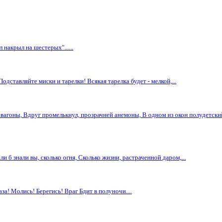
 накрыл на шестерых"......
ставляйте миски и тарелки! Всякая тарелка будет - мелкой,...
вагоны, Вдруг промелькнул, прозрачней анемоны, В одном из окон полудетский 
б знали вы, сколько огня, Сколько жизни, растраченной даром,...
за! Молись! Берегись! Враг Бдит в полуночи....