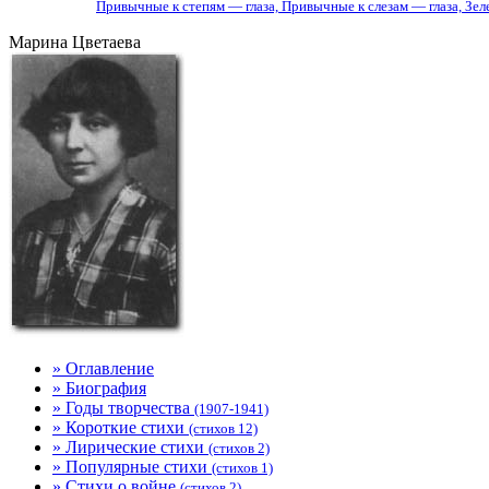
Привычные к степям — глаза, Привычные к слезам — глаза, Зел
Марина Цветаева
» Оглавление
» Биография
» Годы творчества
(1907-1941)
» Короткие стихи
(стихов 12)
» Лирические стихи
(стихов 2)
» Популярные стихи
(стихов 1)
» Стихи о войне
(стихов 2)