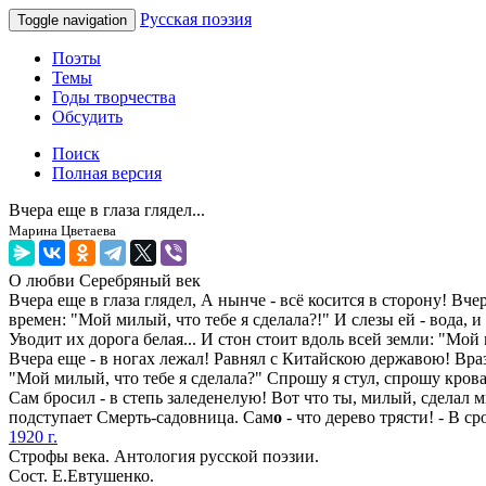
Русская поэзия
Toggle navigation
Поэты
Темы
Годы творчества
Обсудить
Поиск
Полная версия
Вчера еще в глаза глядел...
Марина Цветаева
О любви
Серебряный век
Вчера еще в глаза глядел, А нынче - всё косится в сторону! Вч
времен: "Мой милый, что тебе я сделала?!" И слезы ей - вода, и
Уводит их дорога белая... И стон стоит вдоль всей земли: "Мой 
Вчера еще - в ногах лежал! Равнял с Китайскою державою! Враз
"Мой милый, что тебе я сделала?" Спрошу я стул, спрошу кроват
Сам бросил - в степь заледенелую! Вот что ты, милый, сделал м
подступает Смерть-садовница. Сам
o
- что дерево трясти! - В ср
1920 г.
Строфы века. Антология русской поэзии.
Сост. Е.Евтушенко.