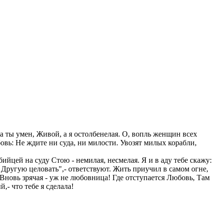
 а ты умен, Живой, а я остолбенелая. О, вопль женщин всех
юбовь: Не ждите ни суда, ни милости. Увозят милых корабли,
ийцей на суду Стою - немилая, несмелая. Я и в аду тебе скажу:
: Другую целовать",- ответствуют. Жить приучил в самом огне,
! Вновь зрячая - уж не любовница! Где отступается Любовь, Там
й,- что тебе я сделала!