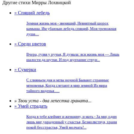
Другие стихи Мирры Лохвицкой
» Спящий лебедь
Земная жизнь моя - звенящий, Невнятный шорох
камыша. Им убаюкан лебедь спящий, Моя тревожная
душа....
» Среди цветов
Вчера, гуляя у ручья, Я думала: вся жизнь моя — Лишь
шалости да шутки. И под журчание струи...
» Сумерки
С слияньем дня и мглы ночной Бывают странные
мгновенья, Когда слетают в мир земной Из мира
тайного виденья......
» Твои уста - два лепестка граната...
» Умей страдать
Когда в тебе клеймят и женщину, и мать - За миг, один
лишь миг, украденный у счастья, Безмолвствуя, храни
покой бесстрастья, Умей молчать!...