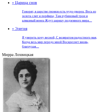
» Царица снов
Говорят, в царстве гномов есть чудо-дворец, Весь из
золота слит и порфира; Там рубиновый трон и
алмазный венец Ждут царицу подземного мира....
» Элегия
Я умереть хочу весной, С возвратом радостного мая,
Когда весь мир передо мной Воскреснет вновь,
благоухая....
Мирра Лохвицкая