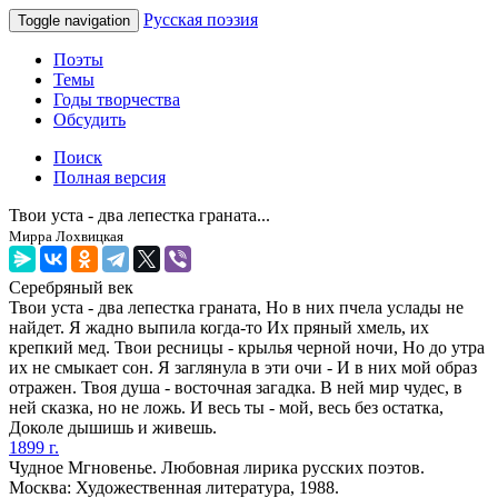
Русская поэзия
Toggle navigation
Поэты
Темы
Годы творчества
Обсудить
Поиск
Полная версия
Твои уста - два лепестка граната...
Мирра Лохвицкая
Серебряный век
Твои уста - два лепестка граната, Но в них пчела услады не
найдет. Я жадно выпила когда-то Их пряный хмель, их
крепкий мед. Твои ресницы - крылья черной ночи, Но до утра
их не смыкает сон. Я заглянула в эти очи - И в них мой образ
отражен. Твоя душа - восточная загадка. В ней мир чудес, в
ней сказка, но не ложь. И весь ты - мой, весь без остатка,
Доколе дышишь и живешь.
1899 г.
Чудное Мгновенье. Любовная лирика русских поэтов.
Москва: Художественная литература, 1988.