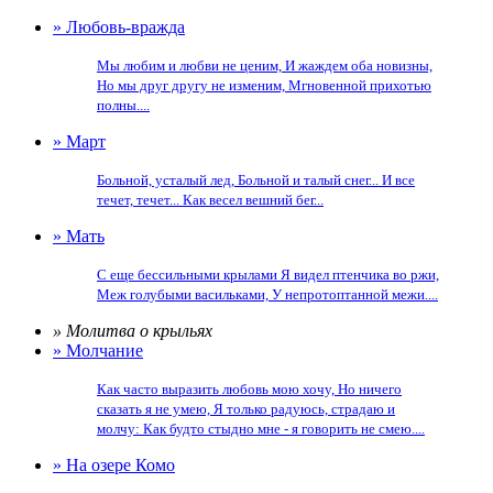
» Любовь-вражда
Мы любим и любви не ценим, И жаждем оба новизны,
Но мы друг другу не изменим, Мгновенной прихотью
полны....
» Март
Больной, усталый лед, Больной и талый снег... И все
течет, течет... Как весел вешний бег...
» Мать
С еще бессильными крылами Я видел птенчика во ржи,
Меж голубыми васильками, У непротоптанной межи....
» Молитва о крыльях
» Молчание
Как часто выразить любовь мою хочу, Но ничего
сказать я не умею, Я только радуюсь, страдаю и
молчу: Как будто стыдно мне - я говорить не смею....
» На озере Комо