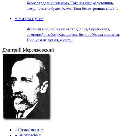
Кому страдание знакомо, Того ты сладко усыпишь,
Тому понятна будет, Комо, Твоя безветренная тишь....
» На распутье
Жить ли мне, забыв свои страданья, Горечь слез,
сомнений и забот, Как цветок, без проблеска сознанья,
Ни о чем не думая, живет,...
Дмитрий Мережковский
» Оглавление
» Биография