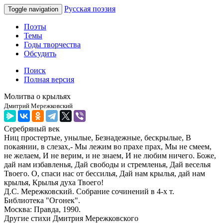
Русская поэзия
Toggle navigation
Поэты
Темы
Годы творчества
Обсудить
Поиск
Полная версия
Молитва о крыльях
Дмитрий Мережковский
Серебряный век
Ниц простертые, унылые, Безнадежные, бескрылые, В
покаянии, в слезах,- Мы лежим во прахе прах, Мы не смеем,
не желаем, И не верим, и не знаем, И не любим ничего. Боже,
дай нам избавленья, Дай свободы и стремленья, Дай веселья
Твоего. О, спаси нас от бессилья, Дай нам крылья, дай нам
крылья, Крылья духа Твоего!
Д.С. Мережковский. Собрание сочинений в 4-х т.
Библиотека "Огонек".
Москва: Правда, 1990.
Другие стихи Дмитрия Мережковского