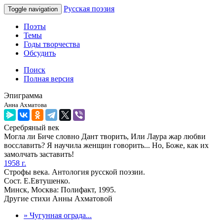
Русская поэзия
Toggle navigation
Поэты
Темы
Годы творчества
Обсудить
Поиск
Полная версия
Эпиграмма
Анна Ахматова
Серебряный век
Могла ли Биче словно Дант творить, Или Лаура жар любви
восславить? Я научила женщин говорить... Но, Боже, как их
замолчать заставить!
1958 г.
Строфы века. Антология русской поэзии.
Сост. Е.Евтушенко.
Минск, Москва: Полифакт, 1995.
Другие стихи Анны Ахматовой
» Чугунная ограда...