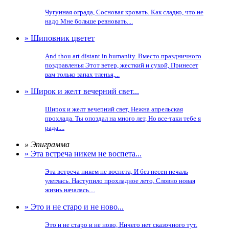
Чугунная ограда, Сосновая кровать. Как сладко, что не
надо Мне больше ревновать....
» Шиповник цветет
And thou art distant in humanity. Вместо праздничного
поздравленья Этот ветер, жесткий и сухой, Принесет
вам только запах тленья,...
» Широк и желт вечерний свет...
Широк и желт вечерний свет, Нежна апрельская
прохлада. Ты опоздал на много лет, Но все-таки тебе я
рада....
» Эпиграмма
» Эта встреча никем не воспета...
Эта встреча никем не воспета, И без песен печаль
улеглась. Наступило прохладное лето, Словно новая
жизнь началась....
» Это и не старо и не ново...
Это и не старо и не ново, Ничего нет сказочного тут.