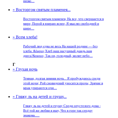
низко....
» Восторгом святым пламенея...
Восторгом святым пламенея, На все, что свершается в
мире, Порой я взираю яснее, Я мыслю свободней и
шире....
» Всем хлеба!
Рабочий люд едва не весь На нашей родине — без
хлеба. &laquo;Хлеб наш насущный даждь нам
днесь!&raquo; Так он, голодный, молит небо....
Г
» Глухая ночь
Темная, долгая зимняя ночь... Я пробуждаюсь среди
этой ночи; Рой сновидений уносится прочь; Зрячие в
мрак упираются очи....
» Гляжу ль на детей и грущу...
Гляжу ль на детей и грущу Среди опустелого дома -
Всё той же любви я ищу, Что в горе так сердцу
знакома......