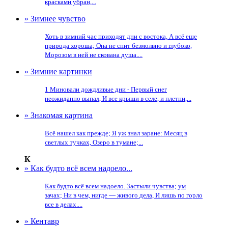
красками убран,...
» Зимнее чувство
Хоть в зимний час приходят дни с востока, А всё еще
природа хороша; Она не спит безмолвно и глубоко,
Морозом в ней не скована душа....
» Зимние картинки
1 Миновали дождливые дни - Первый снег
неожиданно выпал, И все крыши в селе, и плетни,...
» Знакомая картина
Всё нашел как прежде; Я уж знал заране: Месяц в
светлых тучках, Озеро в тумане;...
К
» Как будто всё всем надоело...
Как будто всё всем надоело. Застыли чувства; ум
зачах; Ни в чем, нигде — живого дела, И лишь по горло
все в делах....
» Кентавр