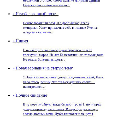
медленной стопою, Чтобы день не минул ни единый
Пережит, но не замечен мною....
» Неизбалованный поэт...
Неизбалованный поэт, Я в добрый час, сверх
ожиданья, Успел привлечь к себе вниманье Уже на
позднем склоне лет....
» Нищая
С ней встретились мы средь открытого поля В
трескучий мороз. Не лет Ее истомили, но горькая доля,
Но голод, болезнь, нищета,...
» Новая вариация на старую тему
1 Положим — ты умен; допустим даже — гений; Коль
мало этого, решим, Что ты в суждениях своих —
непогрешим;...
» Ночное свидание
В ту пору знойную, когда бывают грозы И ночи пред
дождем прохладны и теплы; В саду бушует ветр; в
аллеях, полных мглы, Дубы качаются и мечутся