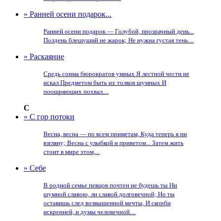
» Ранней осени подарок...
Ранней осени подарок — Голубой, прозрачный день...
Полдень блещущий не жарок; Не нужна густая тень....
» Раскаяние
Средь сонма бюрократов умных Я лестной чести не
искал Предметом быть их толков шумных И
поощряющих похвал....
С
» С гор потоки
Весна, весна — по всем приметам, Куда теперь я ни
взгляну; Весна с улыбкой и приветом... Затем жить
стоит в мире этом,...
» Себе
В родной семье певцов почтен не будешь ты Ни
шумной славою, ли славой долговечной; Но ты
оставишь след возвышенной мечты, И скорби
искренней, и думы человечной....