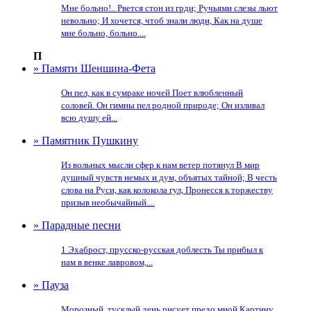
Мне больно!.. Рвется стон из грди; Ручьями слезы льют
невольно; И хочется, чтоб знали люди, Как на душе
мне больно, больно....
П
» Памяти Шеншина-Фета
Он пел, как в сумраке ночей Поет влюбленный
соловей. Он гимны пел родной природе; Он изливал
всю душу ей...
» Памятник Пушкину
Из вольных мысли сфер к нам ветер потянул В мир
душный чувств немых и дум, объятых тайной; В честь
слова на Руси, как колокола гул, Пронесся к торжеству
призыв необычайный....
» Парадные песни
1 Эхаброст, прусско-русская доблесть Ты прибыл к
нам в венке лавровом,...
» Пауза
Морозный, тусклый день рисует предо мной Картину