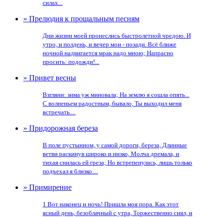
силах...
» Прелюдия к прощальным песням
Дни жизни моей пронеслись быстролетной чредою. И
утро, и полдень, и вечер мои - позади. Всё ближе
ночной надвигается мрак надо мною; Напрасно
просить: подожди!...
» Привет весны
Взгляни: зима уж миновала; На землю я сошла опять...
С волненьем радостным, бывало, Ты выходил меня
встречать....
» Придорожная береза
В поле пустынном, у самой дороги, береза, Длинные
ветви раскинув широко и низко, Молча дремала, и
тихая снилась ей греза; Но встрепенулась, лишь только
подъехал я близко....
» Примирение
1 Вот наконец и ночь! Пришла моя пора. Как этот
ясный день, безоблачный с утра, Торжественно сиял, и