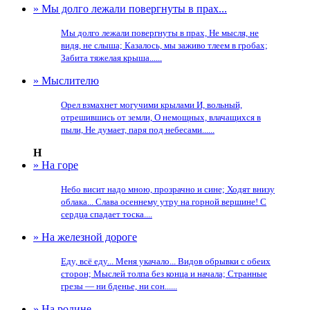
» Мы долго лежали повергнуты в прах...
Мы долго лежали повергнуты в прах, Не мысля, не
видя, не слыша; Казалось, мы заживо тлеем в гробах;
Забита тяжелая крыша......
» Мыслителю
Орел взмахнет могучими крылами И, вольный,
отрешившись от земли, О немощных, влачащихся в
пыли, Не думает, паря под небесами......
Н
» На горе
Небо висит надо мною, прозрачно и сине; Ходят внизу
облака... Слава осеннему утру на горной вершине! С
сердца спадает тоска....
» На железной дороге
Еду, всё еду... Меня укачало... Видов обрывки с обеих
сторон; Мыслей толпа без конца и начала; Странные
грезы — ни бденье, ни сон......
» На родине