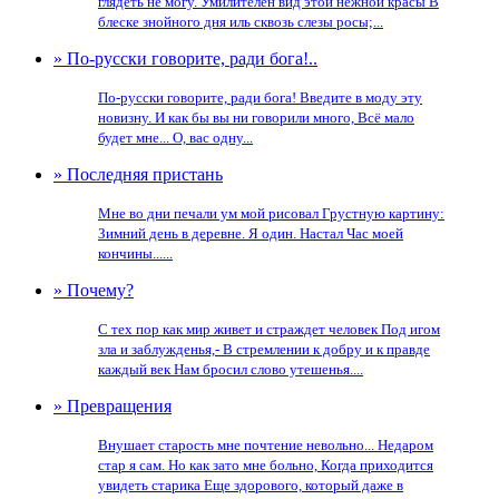
глядеть не могу. Умилителен вид этой нежной красы В
блеске знойного дня иль сквозь слезы росы;...
» По-русски говорите, ради бога!..
По-русски говорите, ради бога! Введите в моду эту
новизну. И как бы вы ни говорили много, Всё мало
будет мне... О, вас одну...
» Последняя пристань
Мне во дни печали ум мой рисовал Грустную картину:
Зимний день в деревне. Я один. Настал Час моей
кончины......
» Почему?
С тех пор как мир живет и страждет человек Под игом
зла и заблужденья,- В стремлении к добру и к правде
каждый век Нам бросил слово утешенья....
» Превращения
Внушает старость мне почтение невольно... Недаром
стар я сам. Но как зато мне больно, Когда приходится
увидеть старика Еще здорового, который даже в