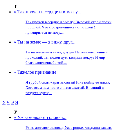
Т
» Так прочен в сердце и в мозгу...
Так прочен в сердце и в мозгу Высокий строй эпохи
прошлой, Что с современностию пошлой Я
примириться не могу....
» Ты на земле — я вижу, друг...
Ты на земле — я вижу, друг,— Не легкомысленный
прохожий. Ты, полон дум, глядишь вокруг И мир
благословляешь божий....
» Тяжелое признание
Я грубой силы - враг заклятый И не пойму ее никак,
Хоть всем нам часто снится сжатый, Висящий в
воздухе кулак;...
У
Ч
Э
Я
У
» Уж замолкают соловьи...
Уж замолкают соловьи; Уж в рощах ландыши завяли.