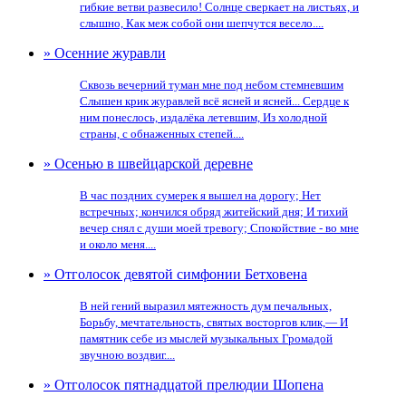
гибкие ветви развесило! Солнце сверкает на листьях, и
слышно, Как меж собой они шепчутся весело....
» Осенние журавли
Сквозь вечерний туман мне под небом стемневшим
Слышен крик журавлей всё ясней и ясней... Сердце к
ним понеслось, издалёка летевшим, Из холодной
страны, с обнаженных степей....
» Осенью в швейцарской деревне
В час поздних сумерек я вышел на дорогу; Нет
встречных; кончился обряд житейский дня; И тихий
вечер снял с души моей тревогу; Спокойствие - во мне
и около меня....
» Отголосок девятой симфонии Бетховена
В ней гений выразил мятежность дум печальных,
Борьбу, мечтательность, святых восторгов клик,— И
памятник себе из мыслей музыкальных Громадой
звучною воздвиг....
» Отголосок пятнадцатой прелюдии Шопена