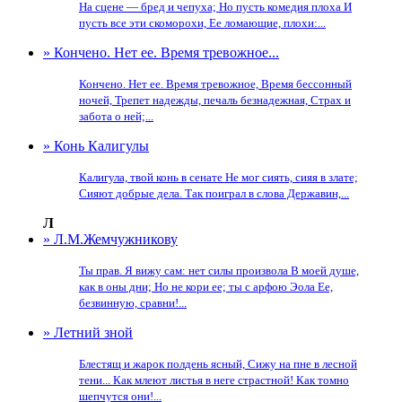
На сцене — бред и чепуха; Но пусть комедия плоха И
пусть все эти скоморохи, Ее ломающие, плохи:...
» Кончено. Нет ее. Время тревожное...
Кончено. Нет ее. Время тревожное, Время бессонный
ночей, Трепет надежды, печаль безнадежная, Страх и
забота о ней;...
» Конь Калигулы
Калигула, твой конь в сенате Не мог сиять, сияя в злате;
Сияют добрые дела. Так поиграл в слова Державин,...
Л
» Л.М.Жемчужникову
Ты прав. Я вижу сам: нет силы произвола В моей душе,
как в оны дни; Но не кори ее; ты с арфою Эола Ее,
безвинную, сравни!...
» Летний зной
Блестящ и жарок полдень ясный, Сижу на пне в лесной
тени... Как млеют листья в неге страстной! Как томно
шепчутся они!...