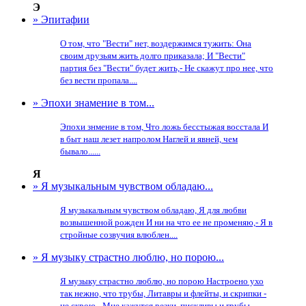
Э
» Эпитафии
О том, что "Вести" нет, воздержимся тужить: Она
своим друзьям жить долго приказала; И "Вести"
партия без "Вести" будет жить,- Не скажут про нее, что
без вести пропала....
» Эпохи знамение в том...
Эпохи знмение в том, Что ложь бесстыжая восстала И
в быт наш лезет напролом Наглей и явней, чем
бывало......
Я
» Я музыкальным чувством обладаю...
Я музыкальным чувством обладаю, Я для любви
возвышенной рожден И ни на что ее не променяю,- Я в
стройные созвучия влюблен....
» Я музыку страстно люблю, но порою...
Я музыку страстно люблю, но порою Настроено ухо
так нежно, что трубы, Литавры и флейты, и скрипки -
не скрою - Мне кажутся резки, пискливы и грубы....