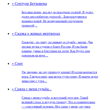
» Септуор Бетховена
Бессмысленно, вослед за праздною толпой, Я долго,
долго шел избитою дорогой... Благоразумием я
называл покой, Не возмущаемый сердечною
тревогой;...
» Сказка о живых мертвецах
Граждне - по чину, по навыку в службе - витии, Два
зрелые мужа судили о благе России, И так были
плавны, умны и блестящи их речи, Как будто они
говорили на вече....
» Снег
Уж, видимо, ко сну природу клонит И осени кончается
пора. Глядя в окно, как ветер тучи гонит, Я нынче ждал
зимы еще с утра....
» Сняла с меня судьба...
Сняла с меня судьба, в жестокий этот век, Такой
великий страх и жгучую тревогу, Что я сравнительно
— счастливый человек: Нет сына у меня; он умер,