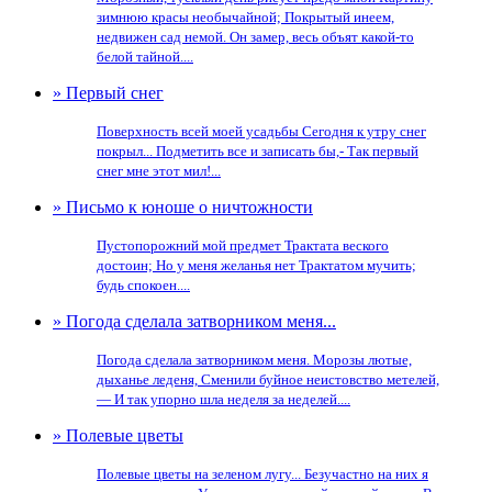
зимнюю красы необычайной; Покрытый инеем,
недвижен сад немой. Он замер, весь объят какой-то
белой тайной....
» Первый снег
Поверхность всей моей усадьбы Сегодня к утру снег
покрыл... Подметить все и записать бы,- Так первый
снег мне этот мил!...
» Письмо к юноше о ничтожности
Пустопорожний мой предмет Трактата веского
достоин; Но у меня желанья нет Трактатом мучить;
будь спокоен....
» Погода сделала затворником меня...
Погода сделала затворником меня. Морозы лютые,
дыханье леденя, Сменили буйное неистовство метелей,
— И так упорно шла неделя за неделей....
» Полевые цветы
Полевые цветы на зеленом лугу... Безучастно на них я