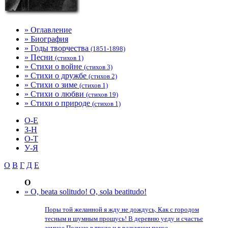
» Оглавление
» Биография
» Годы творчества
(1851-1898)
» Песни
(стихов 1)
» Стихи о войне
(стихов 3)
» Стихи о дружбе
(стихов 2)
» Стихи о зиме
(стихов 1)
» Стихи о любви
(стихов 19)
» Стихи о природе
(стихов 1)
O-Е
З-Н
О-Т
У-Я
O
В
Г
Д
Е
O
» O, beata solitudo! O, sola beatitudo!
Поры той желанной я жду не дождусь, Как с городом
тесным и шумным прощусь! В деревню уеду и счастье
земное Познаю в труде и в разумном покое....