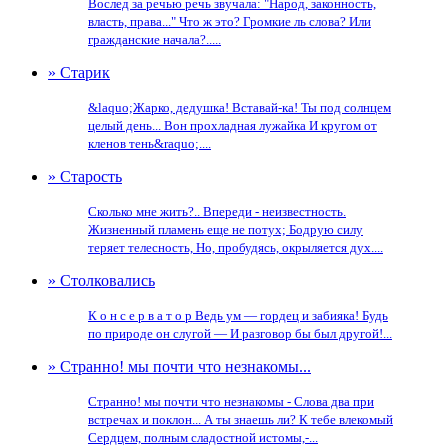
Вослед за речью речь звучала: "Народ, законность,
власть, права..." Что ж это? Громкие ль слова? Или
гражданские начала?.....
» Старик
&laquo;Жарко, дедушка! Вставай-ка! Ты под солнцем
целый день... Вон прохладная лужайка И кругом от
кленов тень&raquo;....
» Старость
Сколько мне жить?.. Впереди - неизвестность.
Жизненный пламень еще не потух; Бодрую силу
теряет телесность, Но, пробудясь, окрыляется дух....
» Столковались
К о н с е р в а т о р Ведь ум — гордец и забияка! Будь
по природе он слугой — И разговор бы был другой!...
» Странно! мы почти что незнакомы...
Странно! мы почти что незнакомы - Слова два при
встречах и поклон... А ты знаешь ли? К тебе влекомый
Сердцем, полным сладостной истомы,-...