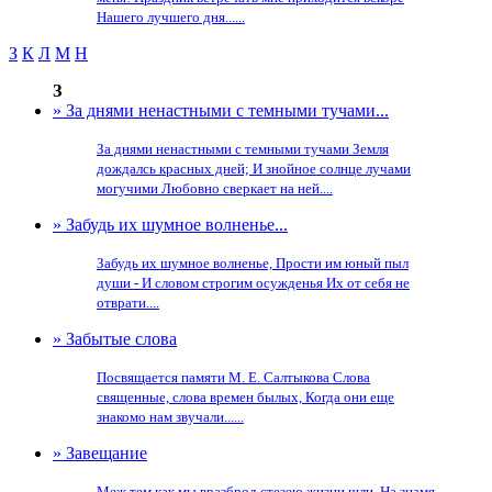
Нашего лучшего дня......
З
К
Л
М
Н
З
» За днями ненастными с темными тучами...
За днями ненастными с темными тучами Земля
дождалсь красных дней; И знойное солнце лучами
могучими Любовно сверкает на ней....
» Забудь их шумное волненье...
Забудь их шумное волненье, Прости им юный пыл
души - И словом строгим осужденья Их от себя не
отврати....
» Забытые слова
Посвящается памяти М. Е. Салтыкова Слова
священные, слова времен былых, Когда они еще
знакомо нам звучали......
» Завещание
Меж тем как мы вразброд стезею жизни шли, На знамя,