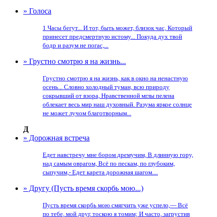
» Голоса
1 Часы бегут... И тот, быть может, близок час, Который
принесет предсмертную истому... Покуда дух твой
бодр и разум не погас,...
» Грустно смотрю я на жизнь...
Грустно смотрю я на жизнь, как в окно на ненастную
осень... Словно холодный туман, всю природу
сокрывший от взора, Нравственной мглы пелена
облекает весь мир наш духовный. Разума яркое солнце
не может лучом благотворным...
Д
» Дорожная встреча
Едет навстречу мне бором дремучим, В длинную гору,
над самым оврагом, Всё по пескам, по глубоким,
сыпучим,- Едет карета дорожная шагом....
» Другу (Пусть время скорбь мою...)
Пусть время скорбь мою смягчить уже успело,— Всё
по тебе, мой друг, тоскою я томим; И часто, загрустив