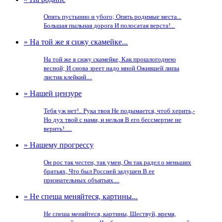
Опять пустынно и убого; Опять родимые места...
Большая пыльная дорога И полосатая верста!...
» На той же я сижу скамейке...
На той же я сижу скамейке, Как прошлогоднею
весной; И снова зреет надо мной Ожившей липы
листик клейкий....
» Нашей цензуре
Тебя уж нет!.. Рука твоя Не подымается, чтоб херить,-
Но дух твой с нами, и нельзя В его бессмертие не
верить!.....
» Нашему прогрессу
Он рос так честен, так умен, Он так радел о меньших
братьях, Что был Россией задушен В ее
признательных объятьях....
» Не спеша меняйтеся, картины...
Не спеша меняйтеся, картины, Шествуй, время,