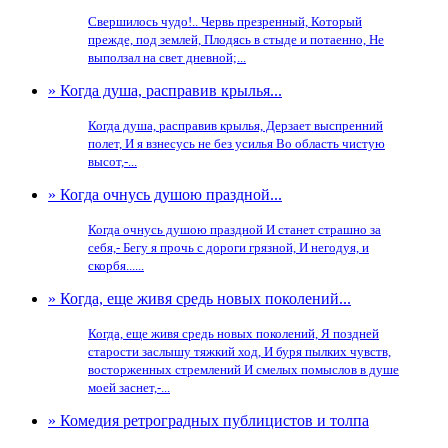
Свершилось чудо!.. Червь презренный, Который
прежде, под землей, Плодясь в стыде и потаенно, Не
выползал на свет дневной;...
» Когда душа, расправив крылья...
Когда душа, расправив крылья, Дерзает выспренний
полет, И я взнесусь не без усилья Во область чистую
высот,-...
» Когда очнусь душою праздной...
Когда очнусь душою праздной И станет страшно за
себя,- Бегу я прочь с дороги грязной, И негодуя, и
скорбя......
» Когда, еще живя средь новых поколений...
Когда, еще живя средь новых поколений, Я поздней
старости заслышу тяжкий ход, И буря пылких чувств,
восторженных стремлений И смелых помыслов в душе
моей заснет,-...
» Комедия ретроградных публицистов и толпа