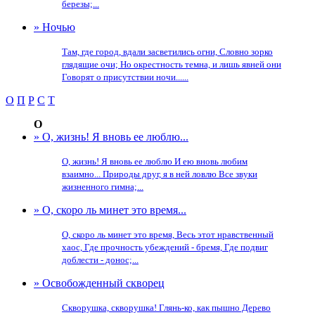
березы;...
» Ночью
Там, где город, вдали засветились огни, Словно зорко
глядящие очи; Но окрестность темна, и лишь явней они
Говорят о присутствии ночи......
О
П
Р
С
Т
О
» О, жизнь! Я вновь ее люблю...
О, жизнь! Я вновь ее люблю И ею вновь любим
взаимно... Природы друг, я в ней ловлю Все звуки
жизненного гимна;...
» О, скоро ль минет это время...
О, скоро ль минет это время, Весь этот нравственный
хаос, Где прочность убеждений - бремя, Где подвиг
доблести - донос;...
» Освобожденный скворец
Скворушка, скворушка! Глянь-ко, как пышно Дерево