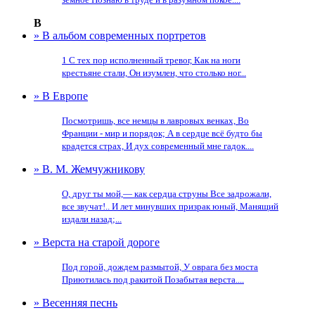
В
» В альбом современных портретов
1 С тех пор исполненный тревог, Как на ноги
крестьяне стали, Он изумлен, что столько ног...
» В Европе
Посмотришь, все немцы в лавровых венках, Во
Франции - мир и порядок; А в сердце всё будто бы
крадется страх, И дух современный мне гадок....
» В. М. Жемчужникову
О, друг ты мой,— как сердца струны Все задрожали,
все звучат!.. И лет минувших призрак юный, Манящий
издали назад;...
» Верста на старой дороге
Под горой, дождем размытой, У оврага без моста
Приютилась под ракитой Позабытая верста....
» Весенняя песнь