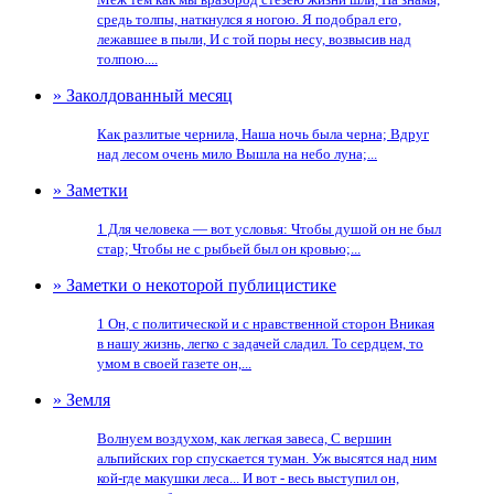
средь толпы, наткнулся я ногою. Я подобрал его,
лежавшее в пыли, И с той поры несу, возвысив над
толпою....
» Заколдованный месяц
Как разлитые чернила, Наша ночь была черна; Вдруг
над лесом очень мило Вышла на небо луна;...
» Заметки
1 Для человека — вот условья: Чтобы душой он не был
стар; Чтобы не с рыбьей был он кровью;...
» Заметки о некоторой публицистике
1 Он, с политической и с нравственной сторон Вникая
в нашу жизнь, легко с задачей сладил. То сердцем, то
умом в своей газете он,...
» Земля
Волнуем воздухом, как легкая завеса, С вершин
альпийских гор спускается туман. Уж высятся над ним
кой-где макушки леса... И вот - весь выступил он,