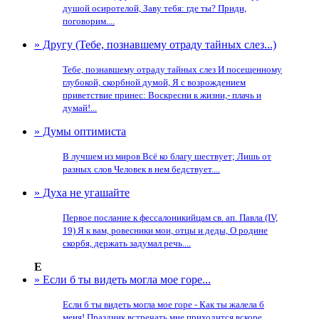
душой осиротелой, Заву тебя: где ты? Приди,
поговорим....
» Другу (Тебе, познавшему отраду тайных слез...)
Тебе, познавшему отраду тайных слез И посещенному
глубокой, скорбной думой, Я с возрождением
приветствие принес: Воскресни к жизни,- плачь и
думай!...
» Думы оптимиста
В лучшем из миров Всё ко благу шествует; Лишь от
разных слов Человек в нем бедствует....
» Духа не угашайте
Первое послание к фессалоникийцам св. ап. Павла (IV,
19) Я к вам, ровесники мои, отцы и деды, О родине
скорбя, держать задумал речь....
Е
» Если б ты видеть могла мое горе...
Если б ты видеть могла мое горе - Как ты жалела б
меня! Праздник встречать мне приходится вскоре