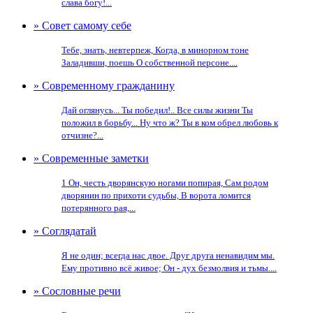
слава богу!...
» Совет самому себе
Тебе, знать, невтерпеж, Когда, в минорном тоне
Заладивши, поешь О собственной персоне....
» Современному гражданину
Дай оглянусь... Ты победил!.. Все силы жизни Ты
положил в борьбу... Ну что ж? Ты в ком обрел любовь к
отчизне?...
» Современные заметки
1 Он, честь дворянскую ногами попирая, Сам родом
дворянин по прихоти судьбы, В ворота ломится
потерянного рая,...
» Соглядатай
Я не один; всегда нас двое. Друг друга ненавидим мы.
Ему противно всё живое; Он - дух безмолвия и тьмы....
» Сословные речи