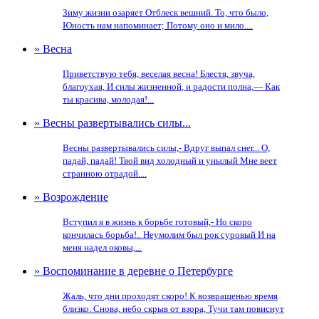
Зиму жизни озаряет Отблеск вешний. То, что было,
Юность нам напоминает; Потому оно и мило....
» Весна
Приветствую тебя, веселая весна! Блестя, звуча,
благоухая, И силы жизненной, и радости полна,— Как
ты красива, молодая!...
» Весны развертывались силы...
Весны развертывались силы,- Вдруг выпал снег... О,
падай, падай! Твой вид холодный и унылый Мне веет
странною отрадой....
» Возрождение
Вступил я в жизнь к борьбе готовый,- Но скоро
кончилась борьба!.. Неумолим был рок суровый И на
меня надел оковы,...
» Воспоминание в деревне о Петербурге
Жаль, что дни проходят скоро! К возвращенью время
близко. Снова, небо скрыв от взора, Тучи там повиснут