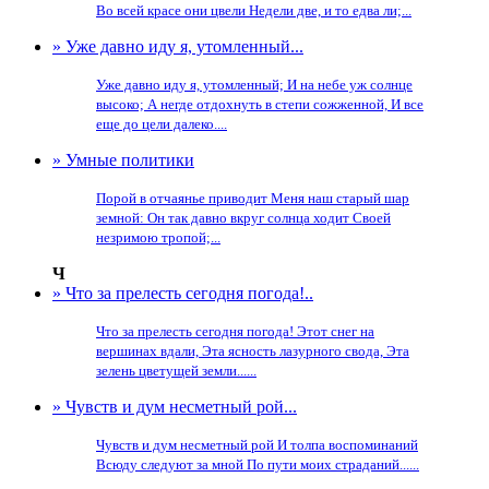
Во всей красе они цвели Недели две, и то едва ли;...
» Уже давно иду я, утомленный...
Уже давно иду я, утомленный; И на небе уж солнце
высоко; А негде отдохнуть в степи сожженной, И все
еще до цели далеко....
» Умные политики
Порой в отчаянье приводит Меня наш старый шар
земной: Он так давно вкруг солнца ходит Своей
незримою тропой;...
Ч
» Что за прелесть сегодня погода!..
Что за прелесть сегодня погода! Этот снег на
вершинах вдали, Эта ясность лазурного свода, Эта
зелень цветущей земли......
» Чувств и дум несметный рой...
Чувств и дум несметный рой И толпа воспоминаний
Всюду следуют за мной По пути моих страданий......