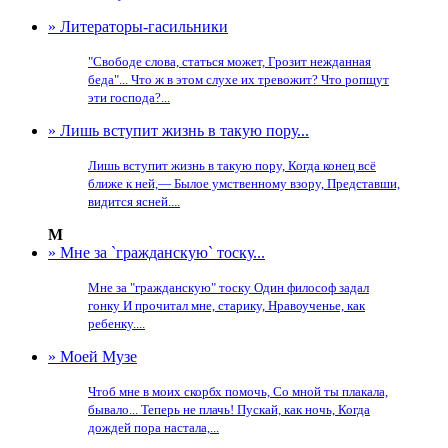
» Литераторы-гасильники
"Свободе слова, статься может, Грозит нежданная
беда"... Что ж в этом слухе их тревожит? Что ропщут
эти господа?...
» Лишь вступит жизнь в такую пору...
Лишь вступит жизнь в такую пору, Когда конец всё
ближе к ней,— Былое умственному взору, Представши,
видится ясней....
М
» Мне за `гражданскую` тоску...
Мне за "гражданскую" тоску Один философ задал
гонку И прочитал мне, старику, Нравоученье, как
ребенку....
» Моей Музе
Чтоб мне в моих скорбх помочь, Со мной ты плакала,
бывало... Теперь не плачь! Пускай, как ночь, Когда
дождей пора настала,...