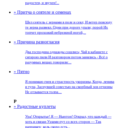
радостен, и звучен!...
» Притча о сеятеле и семенах
Шел сеятель с зернами в поле и сеял; И ветер повсюду
те зерна развеял. Одни при дороге упали; порой Их
топчет прохожий небрежной ногой,...
» Причина разногласия
Два господина однажды сошлись; Чай в кабинете с
сигарою пили И разговором потом занялись - Всё о
разумных вещах говорили:...
» Пятно
Я понимаю гнев и страстность укоризны, Когда, ленива
и тупа, Заснувшей совестью на скорбный зов отчизны
Не отзывается толпа....
Р
» Радостные куплеты
Ура! Открытье! Я — Ньютон! Открыл, что каждый —
хоть и связан Узлами пут со всех сторон — Так
например: коль скоро есть...