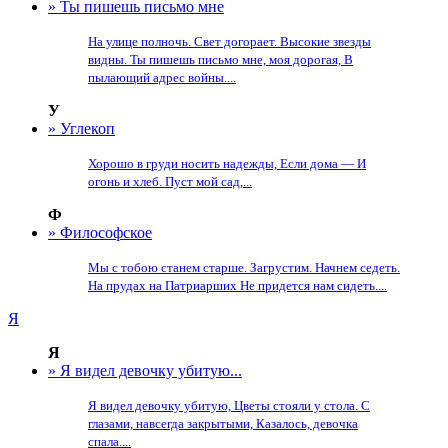
» Ты пишешь письмо мне
На улице полночь. Свет догорает. Высокие звезды
видны. Ты пишешь письмо мне, моя дорогая, В
пылающий адрес войны....
У
» Углекоп
Хорошо в груди носить надежды, Если дома — И
огонь и хлеб. Пуст мой сад,...
Ф
» Философское
Мы с тобою станем старше. Загрустим. Начнем седеть.
На прудах на Патриарших Не придется нам сидеть....
Я
Я
» Я видел девочку убитую...
Я видел девочку убитую, Цветы стояли у стола. С
глазами, навсегда закрытыми, Казалось, девочка
спала....