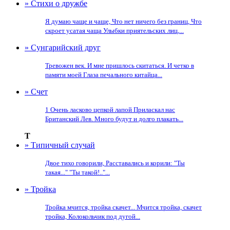
» Стихи о дружбе
Я думаю чаще и чаще, Что нет ничего без границ, Что
скроет усатая чаща Улыбки приятельских лиц,...
» Сунгарийский друг
Тревожен век. И мне пришлось скитаться. И четко в
памяти моей Глаза печального китайца...
» Счет
1 Очень ласково цепкой лапой Приласкал нас
Британский Лев. Много будут и долго плакать...
Т
» Типичный случай
Двое тихо говорили, Расставались и корили: "Ты
такая..." "Ты такой!.."...
» Тройка
Тройка мчится, тройка скачет... Мчится тройка, скачет
тройка, Колокольчик под дугой...