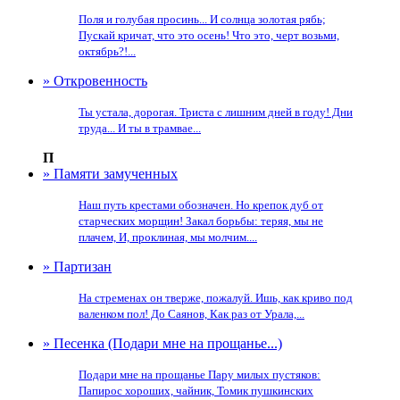
Поля и голубая просинь... И солнца золотая рябь;
Пускай кричат, что это осень! Что это, черт возьми,
октябрь?!...
» Откровенность
Ты устала, дорогая. Триста с лишним дней в году! Дни
труда... И ты в трамвае...
П
» Памяти замученных
Наш путь крестами обозначен. Но крепок дуб от
старческих морщин! Закал борьбы: теряя, мы не
плачем, И, проклиная, мы молчим....
» Партизан
На стременах он тверже, пожалуй. Ишь, как криво под
валенком пол! До Саянов, Как раз от Урала,...
» Песенка (Подари мне на прощанье...)
Подари мне на прощанье Пару милых пустяков:
Папирос хороших, чайник, Томик пушкинских