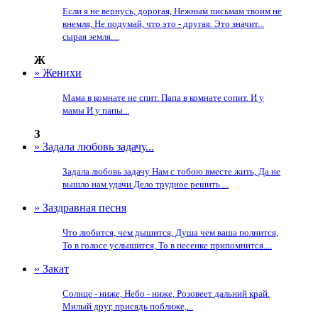
Если я не вернусь, дорогая, Нежным письмам твоим не
внемля, Не подумай, что это - другая. Это значит...
сырая земля....
Ж
» Женихи
Мама в комнате не спит. Папа в комнате сопит. И у
мамы И у папы...
З
» Задала любовь задачу...
Задала любовь задачу Нам с тобою вместе жить, Да не
вышло нам удачи Дело трудное решить....
» Заздравная песня
Что любится, чем дышится, Душа чем ваша полнится,
То в голосе услышится, То в песенке припомнится....
» Закат
Солнце - ниже, Небо - ниже, Розовеет дальний край.
Милый друг, присядь поближе,...