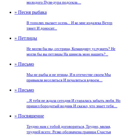
молодого Пуля-дура подсекла....
» Песня рыбака
В тополях пылает осень... И ко мне издалека Ветер
тянет И доносит...
» Петлицы
Не могли бы вы, сестрица, Командиру услужить? Не
могли бы вы петлицы На шинель мою нашить?...
» Письмо
Мы не рыбы и не птицы, И в отечестве своем Мы
привыкли веселиться И печалиться вдвоем....
» Письмо
...Я тебя не ждала сегодня И старалась забыть любя. Но
пришел бородатый водник И сказал, что знает тебя....
» Посвящение
Трудно нам с тобой договориться, Трудно, милая,
трудней всего: Резко обозначена граница Счастья