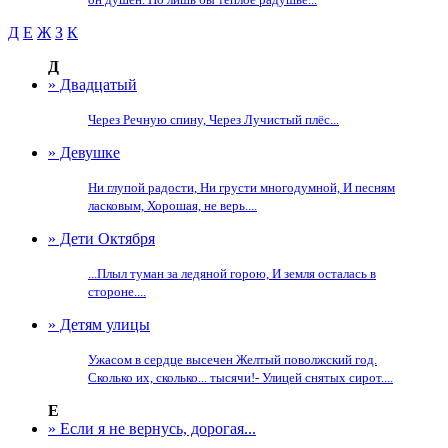
Д
Е
Ж
З
К
Д
» Двадцатый
Через Речную спину, Через Лучистый плёс...
» Девушке
Ни глупой радости, Ни грусти многодумной, И песням
ласковым, Хорошая, не верь....
» Дети Октября
...Плыл туман за ледяной горою, И земля осталась в
стороне....
» Детям улицы
Ужасом в сердце высечен Желтый поволжский год.
Сколько их, сколько... тысячи!- Улицей снятых сирот....
Е
» Если я не вернусь, дорогая...