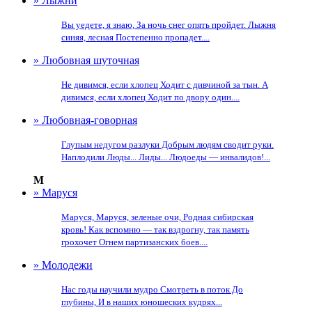
» Лыжни
Вы уедете, я знаю, За ночь снег опять пройдет. Лыжня
синяя, лесная Постепенно пропадет....
» Любовная шуточная
Не дивимся, если хлопец Ходит с дивчиной за тын. А
дивимся, если хлопец Ходит по двору один....
» Любовная-говорная
Глупым недугом разлуки Добрым людям сводит руки.
Наплодили Люды... Лиды... Людоеды — инвалидов!...
М
» Маруся
Маруся, Маруся, зеленые очи, Родная сибирская
кровь! Как вспомню — так вздрогну, так память
грохочет Огнем партизанских боев....
» Молодежи
Нас годы научили мудро Смотреть в поток До
глубины, И в наших юношеских кудрях...