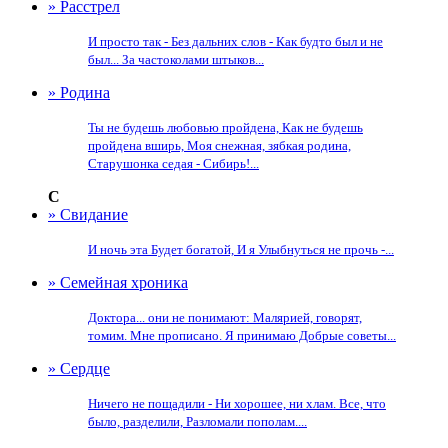
» Расстрел
И просто так - Без дальних слов - Как будто был и не
был... За частоколами штыков...
» Родина
Ты не будешь любовью пройдена, Как не будешь
пройдена вширь, Моя снежная, зябкая родина,
Старушонка седая - Сибирь!...
С
» Свидание
И ночь эта Будет богатой, И я Улыбнуться не прочь -...
» Семейная хроника
Доктора... они не понимают: Малярией, говорят,
томим. Мне прописано. Я принимаю Добрые советы...
» Сердце
Ничего не пощадили - Ни хорошее, ни хлам. Все, что
было, разделили, Разломали пополам....