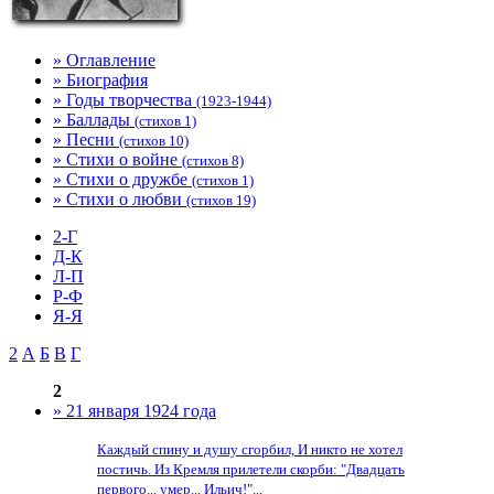
» Оглавление
» Биография
» Годы творчества
(1923-1944)
» Баллады
(стихов 1)
» Песни
(стихов 10)
» Стихи о войне
(стихов 8)
» Стихи о дружбе
(стихов 1)
» Стихи о любви
(стихов 19)
2-Г
Д-К
Л-П
Р-Ф
Я-Я
2
А
Б
В
Г
2
» 21 января 1924 года
Каждый спину и душу сгорбил, И никто не хотел
постичь. Из Кремля прилетели скорби: "Двадцать
первого... умер... Ильич!"...