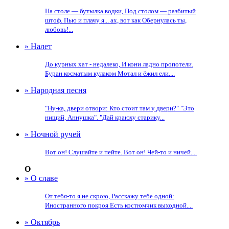
На столе — бутылка водки, Под столом — разбитый
штоф. Пью и плачу я... ах, вот как Обернулась ты,
любовь!...
» Налет
До курных хат - недалеко, И кони ладно пропотели.
Буран косматым кулаком Мотал и ёжил ели....
» Народная песня
"Ну-ка, двери отвори: Кто стоит там у двери?" "Это
нищий, Аннушка". "Дай краюху старику...
» Ночной ручей
Вот он! Слушайте и пейте. Вот он! Чей-то и ничей....
О
» О славе
От тебя-то я не скрою, Расскажу тебе одной:
Иностранного покроя Есть костюмчик выходной....
» Октябрь