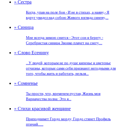
» Сестра
Когда, упав на поле боя - И не в стихах, а наяву,- Я
вдруг увидел над собою Живого взгляда синеву,...
» Синица
Мне всегда зимою снится - Этот сон я берегу -
Серебристая синица Звонко плачет на снегу....
» Слово Есенину
...У людей, которым не по душе кипенье и цветенье
отчизны, которые сами себя признают негодными для
того, чтобы жить и работать, нельзя...
» Сомненье
Ты прости, что, временем пустая, Жизнь моя
Варначества полна: Это я...
» Стихи красивой женщине
Приподнимет Гордо морду, Гордо стянет Профиль
птичий......