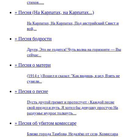
стихов......
» Песня (На Карпатах, на Карпатах...)
На Карпатах, На Карпатах, Под австрийский Свист и
вой,...
» Песня бодрости
Други, Это не годится! Чуть волна на горизонте — Вы
сейчас...
» Песня о матери
(1914 г. ) Вошел и сказал: "Как видишь, я цел, Взять не
сумели...
» Песня о песне
Пусть другой гремит и протестует - Каждой песне
свой предел и путь. Я хотел бы девушку простую На
раздумье мудрое толкнуть....
» Песня об убитом комиссаре
Близко города Тамбова, Недалёко от села, Комиссара