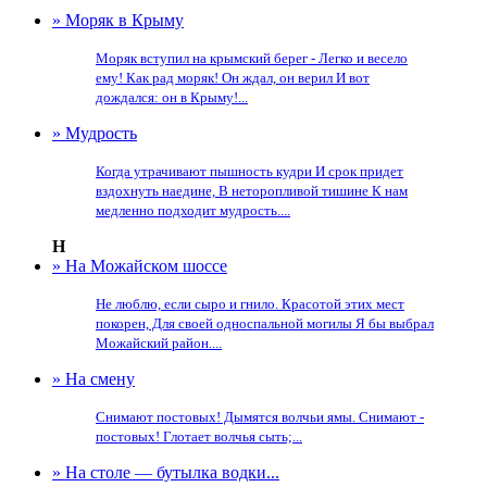
» Моряк в Крыму
Моряк вступил на крымский берег - Легко и весело
ему! Как рад моряк! Он ждал, он верил И вот
дождался: он в Крыму!...
» Мудрость
Когда утрачивают пышность кудри И срок придет
вздохнуть наедине, В неторопливой тишине К нам
медленно подходит мудрость....
Н
» На Можайском шоссе
Не люблю, если сыро и гнило. Красотой этих мест
покорен, Для своей односпальной могилы Я бы выбрал
Можайский район....
» На смену
Снимают постовых! Дымятся волчьи ямы. Снимают -
постовых! Глотает волчья сыть;...
» На столе — бутылка водки...