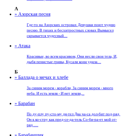
А
» Азорская песня
Где-то на Азорских островах Девушки поют чудню
песню. В тихих и бесхитростных словах Вымысел
скрывается чудесный....
» Атака
Красивые, во всем красивом, Они несли свои тела, И,
дыбя пенистые гривы, Кусали кони удила....
Б
» Баллада о мечах и хлебе
За синим морем - корабли, За синим морем - много
неба. И есть земля - И нет земли,...
» Барабан
По ду-плу пу-сто-му дя-тел Два ча-са дол-бит под-ряд.
Он к ко-стру как пред-се-да-тель Со-би-ра-ет мой от-
ряд......
» Барабанщик