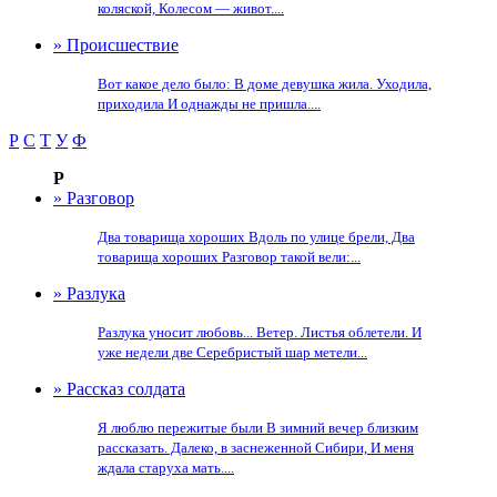
коляской, Колесом — живот....
» Происшествие
Вот какое дело было: В доме девушка жила. Уходила,
приходила И однажды не пришла....
Р
С
Т
У
Ф
Р
» Разговор
Два товарища хороших Вдоль по улице брели, Два
товарища хороших Разговор такой вели:...
» Разлука
Разлука уносит любовь... Ветер. Листья облетели. И
уже недели две Серебристый шар метели...
» Рассказ солдата
Я люблю пережитые были В зимний вечер близким
рассказать. Далеко, в заснеженной Сибири, И меня
ждала старуха мать....