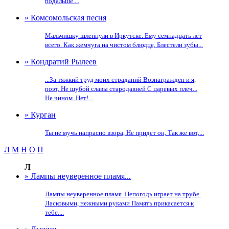
подальше....
» Комсомольская песня
Мальчишку шлепнули в Иркутске. Ему семнадцать лет
всего. Как жемчуга на чистом блюдце, Блестели зубы...
» Кондратий Рылеев
...За тяжкий труд моих страданий Вознагражден и я,
поэт, Не шубой славы стародавней С царевых плеч...
Не чином. Нет!...
» Курган
Ты не мучь напрасно взора, Не придет он, Так же вот,...
Л
М
Н
О
П
Л
» Лампы неуверенное пламя...
Лампы неуверенное пламя. Непогодь играет на трубе.
Ласковыми, нежными руками Память прикасается к
тебе....