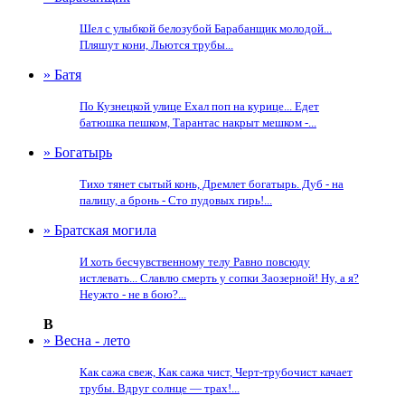
Шел с улыбкой белозубой Барабанщик молодой...
Пляшут кони, Льются трубы...
» Батя
По Кузнецкой улице Ехал поп на курице... Едет
батюшка пешком, Тарантас накрыт мешком -...
» Богатырь
Тихо тянет сытый конь, Дремлет богатырь. Дуб - на
палицу, а бронь - Сто пудовых гирь!...
» Братская могила
И хоть бесчувственному телу Равно повсюду
истлевать... Славлю смерть у сопки Заозерной! Ну, а я?
Неужто - не в бою?...
В
» Весна - лето
Как сажа свеж, Как сажа чист, Черт-трубочист качает
трубы. Вдруг солнце — трах!...