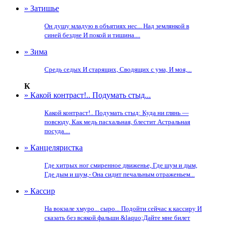
» Затишье
Он душу младую в объятиях нес... Над землянкой в
синей бездне И покой и тишина....
» Зима
Средь седых И старящих, Сводящих с ума, И моя,...
К
» Какой контраст!.. Подумать стыд...
Какой контраст!.. Подумать стыд: Куда ни глянь —
повсюду, Как медь пасхальная, блестит Астральная
посуда....
» Канцеляристка
Где хитрых ног смиренное движенье, Где шум и дым,
Где дым и шум,- Она сидит печальным отраженьем...
» Кассир
На вокзале хмуро... сыро... Подойти сейчас к кассиру И
сказать без всякой фальши &laquo;Дайте мне билет