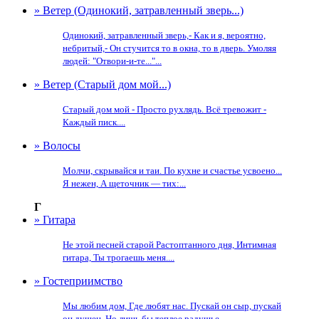
» Ветер (Одинокий, затравленный зверь...)
Одинокий, затравленный зверь,- Как и я, вероятно,
небритый,- Он стучится то в окна, то в дверь. Умоляя
людей: "Отвори-и-те..."...
» Ветер (Старый дом мой...)
Старый дом мой - Просто рухлядь. Всё тревожит -
Каждый писк....
» Волосы
Молчи, скрывайся и таи. По кухне и счастье усвоено...
Я нежен, А щеточник — тих:...
Г
» Гитара
Не этой песней старой Растоптанного дня, Интимная
гитара, Ты трогаешь меня....
» Гостеприимство
Мы любим дом, Где любят нас. Пускай он сыр, пускай
он душен. Но лишь бы теплое радушье...