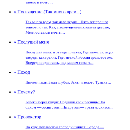
твоего и моего....
» Посвящение (Так много врем...)
Так много врем, так мало верим... Пять лет прошло
теперь почти, Как, с возмущеньем хлопнув дверью,
Меня оставили мечты....
» Послушай меня
Послушай меня: я оттуда приехал, Где, кажется, люди
тверды, как гранит, Где гневной России громовое эхо,
Вперед продвигаясь, над миром гремит....
» Поход
Пылает пыль. Закат глубок. Закат и золото Тумана....
» Почему?
Берег н берег глядит. Подними свои ресницы: На
одном — сосна стоит, На другом — трава лоснится....
» Провокатор
На углу Поплавской Господин живет: Борода —