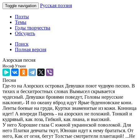
Русская поэзия
Toggle navigation
Поэты
Темы
Годы творчества
Обсудить
Поиск
Полная версия
Азорская песня
Иосиф Уткин
Песни
Где-то на Азорских островах Девушки поют чудн
у
ю песню. В
тихих и бесхитростных словах Вымысел скрывается
чудесный. Девушки бровями поведут, Головы нерусские
наклонят,- И по океану вброд идут Ярые буденновские кони.
Ленты боевые на груди, Куртки знаменитые из кожи. Конница
идет! А впереди Парень - на азорских не похожий. Тонкий и
кудрявый, как лоза, Гибкий, как лиана, и высокий.
У него Хорошие глаза С южной украинской поволокой. Для
него Платки девчаты ткут, Юноши идут к нему брататься. От
него, Как от огня, бегут Толстые смотрители плантаций! ...Не