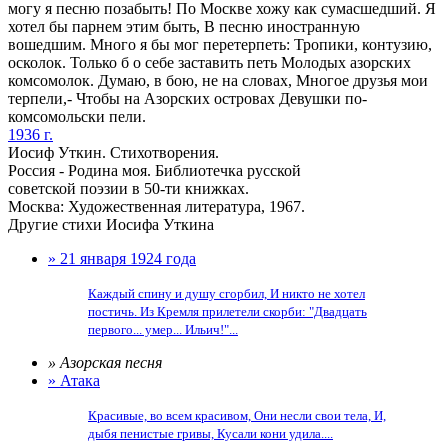
могу я песню позабыть! По Москве хожу как сумасшедший. Я
хотел бы парнем этим быть, В песню иностранную
вошедшим. Много я бы мог перетерпеть: Тропики, контузию,
осколок. Только б о себе заставить петь Молодых азорских
комсомолок. Думаю, в бою, не на словах, Многое друзья мои
терпели,- Чтобы на Азорских островах Девушки по-
комсомольски пели.
1936 г.
Иосиф Уткин. Стихотворения.
Россия - Родина моя. Библиотечка русской
советской поэзии в 50-ти книжках.
Москва: Художественная литература, 1967.
Другие стихи Иосифа Уткина
» 21 января 1924 года
Каждый спину и душу сгорбил, И никто не хотел
постичь. Из Кремля прилетели скорби: "Двадцать
первого... умер... Ильич!"...
» Азорская песня
» Атака
Красивые, во всем красивом, Они несли свои тела, И,
дыбя пенистые гривы, Кусали кони удила....