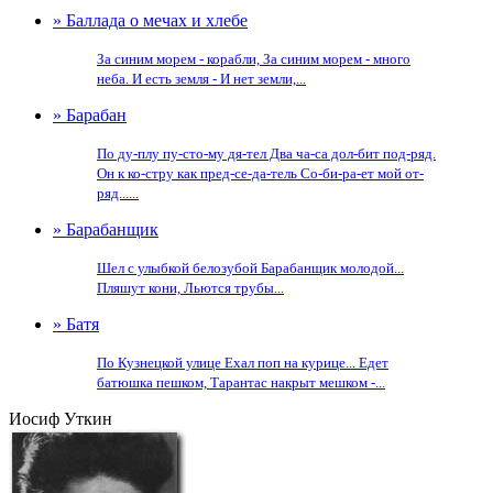
» Баллада о мечах и хлебе
За синим морем - корабли, За синим морем - много
неба. И есть земля - И нет земли,...
» Барабан
По ду-плу пу-сто-му дя-тел Два ча-са дол-бит под-ряд.
Он к ко-стру как пред-се-да-тель Со-би-ра-ет мой от-
ряд......
» Барабанщик
Шел с улыбкой белозубой Барабанщик молодой...
Пляшут кони, Льются трубы...
» Батя
По Кузнецкой улице Ехал поп на курице... Едет
батюшка пешком, Тарантас накрыт мешком -...
Иосиф Уткин