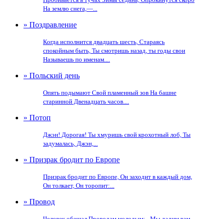
На землю снега,—...
» Поздравление
Когда исполнится двадцать шесть, Стараясь
спокойным быть, Ты смотришь назад, ты годы свои
Называешь по именам....
» Польский день
Опять подымают Свой пламенный зов На башне
старинной Двенадцать часов....
» Потоп
Джэн! Дорогая! Ты хмуришь свой крохотный лоб, Ты
задумалась, Джэн,...
» Призрак бродит по Европе
Призрак бродит по Европе, Он заходит в каждый дом,
Он толкает, Он торопит:...
» Провод
Человек обещал Проводам молодым: - Мы дадим вам