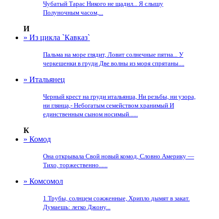
Чубатый Тарас Никого не щадил... Я слышу
Полуночным часом,...
И
» Из цикла `Кавказ`
Пальма на море глядит, Ловит солнечные пятна... У
черкешенки в груди Две волны из моря спрятаны....
» Итальянец
Черный крест на груди итальянца, Ни резьбы, ни узора,
ни глянца,- Небогатым семейством хранимый И
единственным сыном носимый......
К
» Комод
Она открывала Свой новый комод, Словно Америку —
Тихо, торжественно......
» Комсомол
1 Трубы, солнцем сожженные, Хрипло дымят в закат.
Думаешь: легко Джону...