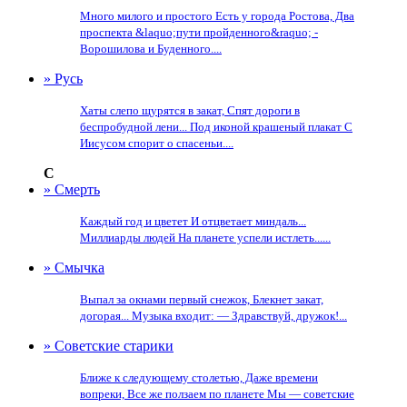
Много милого и простого Есть у города Ростова, Два
проспекта &laquo;пути пройденного&raquo; -
Ворошилова и Буденного....
» Русь
Хаты слепо щурятся в закат, Спят дороги в
беспробудной лени... Под иконой крашеный плакат С
Иисусом спорит о спасеньи....
С
» Смерть
Каждый год и цветет И отцветает миндаль...
Миллиарды людей На планете успели истлеть......
» Смычка
Выпал за окнами первый снежок, Блекнет закат,
догорая... Музыка входит: — Здравствуй, дружок!...
» Советские старики
Ближе к следующему столетью, Даже времени
вопреки, Все же ползаем по планете Мы — советские