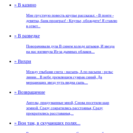
» В казино
Мне грустную повесть крупье рассказал: - В понте -
девятка, банк проиграл! - Крупье, обождите! Я ставлю
в ответ...
» В разведке
Поворачивали дула В синем холоде штыков, И звезда
на нас взглянула Из-за дымных облаков....
» Вихри
Между глыбами снега - насыпь, А по насыпи - рельс
линии... В небе дремлющем сумрак синий, Да
мерцающих звезд чуть видна сыпь....
» Возвращение
Ангелы, придуманные мной, Снова посетили шар
земной. Сразу сократились расстоянья, Сразу
прекратились расставанья,...
» Вон там, в скучающих полях...