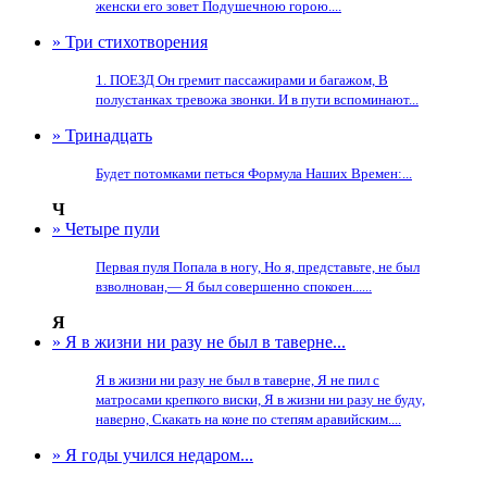
женски его зовет Подушечною горою....
» Три стихотворения
1. ПОЕЗД Он гремит пассажирами и багажом, В
полустанках тревожа звонки. И в пути вспоминают...
» Тринадцать
Будет потомками петься Формула Наших Времен:...
Ч
» Четыре пули
Первая пуля Попала в ногу, Но я, представьте, не был
взволнован,— Я был совершенно спокоен......
Я
» Я в жизни ни разу не был в таверне...
Я в жизни ни разу не был в таверне, Я не пил с
матросами крепкого виски, Я в жизни ни разу не буду,
наверно, Скакать на коне по степям аравийским....
» Я годы учился недаром...