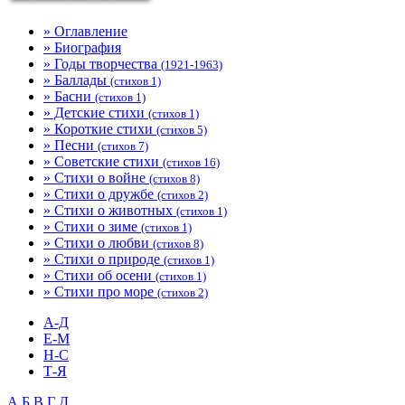
» Оглавление
» Биография
» Годы творчества
(1921-1963)
» Баллады
(стихов 1)
» Басни
(стихов 1)
» Детские стихи
(стихов 1)
» Короткие стихи
(стихов 5)
» Песни
(стихов 7)
» Советские стихи
(стихов 16)
» Стихи о войне
(стихов 8)
» Стихи о дружбе
(стихов 2)
» Стихи о животных
(стихов 1)
» Стихи о зиме
(стихов 1)
» Стихи о любви
(стихов 8)
» Стихи о природе
(стихов 1)
» Стихи об осени
(стихов 1)
» Стихи про море
(стихов 2)
А-Д
Е-М
Н-С
Т-Я
А
Б
В
Г
Д