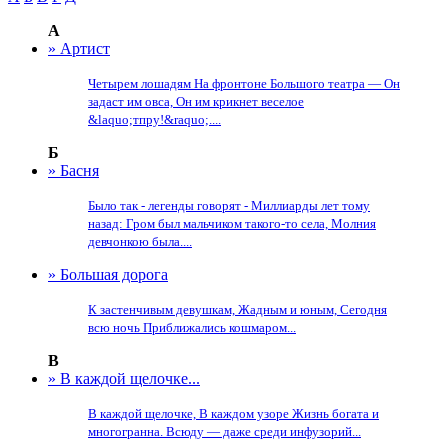
А
» Артист
Четырем лошадям На фронтоне Большого театра — Он
задаст им овса, Он им крикнет веселое
&laquo;тпру!&raquo;....
Б
» Басня
Было так - легенды говорят - Миллиарды лет тому
назад: Гром был мальчиком такого-то села, Молния
девчонкою была....
» Большая дорога
К застенчивым девушкам, Жадным и юным, Сегодня
всю ночь Приближались кошмаром...
В
» В каждой щелочке...
В каждой щелочке, В каждом узоре Жизнь богата и
многогранна. Всюду — даже среди инфузорий...