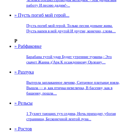
работу И песню дадим!-...
» Пусть погиб мой герой...
Пусть погиб мой герой. Только песня доныне жива.
Пусть напев в ней другой И другие, конечно, слова....
Р
» Рабфаковке
Барабана тугой удар Будит утренние туманы,- Это
скачет Жанна д'Арк К осажденному Орлеану....
» Разлука
Вытерла заплаканное личико, Ситцевое платьице взяла,
Вышла — и, как птичка-невеличка, В басенку, как в
башенку, пошла....
» Рельсы
1 Тухнет тающих туч седина, Ночь приходит, убогая
странница, Бесконечной лентой луна...
» Ростов