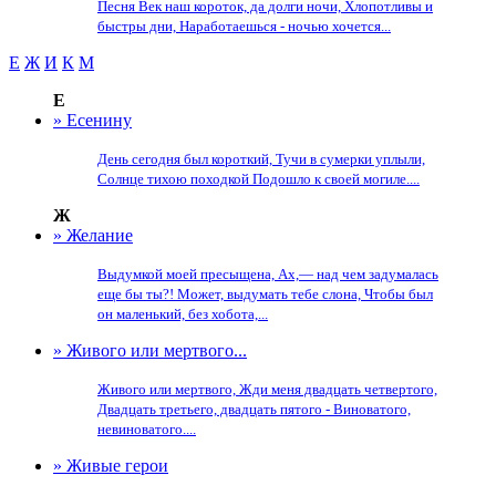
Песня Век наш короток, да долги ночи, Хлопотливы и
быстры дни, Наработаешься - ночью хочется...
Е
Ж
И
К
М
Е
» Есенину
День сегодня был короткий, Тучи в сумерки уплыли,
Солнце тихою походкой Подошло к своей могиле....
Ж
» Желание
Выдумкой моей пресыщена, Ах,— над чем задумалась
еще бы ты?! Может, выдумать тебе слона, Чтобы был
он маленький, без хобота,...
» Живого или мертвого...
Живого или мертвого, Жди меня двадцать четвертого,
Двадцать третьего, двадцать пятого - Виноватого,
невиноватого....
» Живые герои