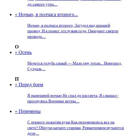
до самого утра....
» Ночью, в полчаса второго...
Ночью, в полчаса второго, Загудел над крышей
провод, И я понял: отслужив года, Ожидают смерти
провода....
О
» Осень
Мечется голубь сизый — Мало ему тепла... Новгород,
Суздаль,...
П
» Перед боем
Я нынешней ночью Не спал до рассвета, Я слышал -
проснулись Военные ветры....
» Перемены
С первого пожатия руки Как переменилось все на
свете! Обручи катают старики, Ревматизмом мучаются
дети,...