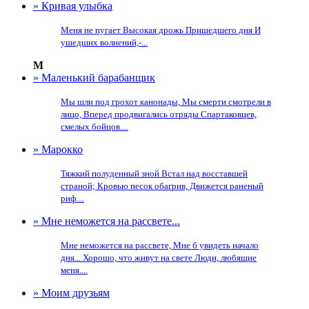
» Кривая улыбка
Меня не пугает Высокая дрожь Пришедшего дня И
ушедших волнений,-...
М
» Маленький барабанщик
Мы шли под грохот канонады, Мы смерти смотрели в
лицо, Вперед продвигались отряды Спартаковцев,
смелых бойцов....
» Марокко
Тяжкий полуденный зной Встал над восставшей
страной; Кровью песок обагрив, Движется раненый
риф....
» Мне неможется на рассвете...
Мне неможется на рассвете, Мне б увидеть начало
дня... Хорошо, что живут на свете Люди, любящие
меня....
» Моим друзьям