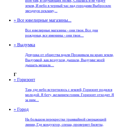
Вон там, в скучающих полях, Сошлась и не уйдет
земля, И небо в черный час над городами Выбросило
звездную рекламу,...
» Все ювелирные магазины...
Все ювелирные магазины - они твои. Все дни
рожденья, все именины - они твои....
» Выдумка
Девушка от общества вдали Проживала на краю земли,
Выдумкой, как воздухом, дышала, Выдумке моей
дышать мешала....
Г
» Горизонт
Там, где небо встретилось с землей, Горизонт родился
молодой. Я бегу, желанием гоним. Горизонт отходит. Я
за ним....
» Город
На большом перекрестке трамвайной сверкающей
линии, Где кондуктор, спеша, проверяет билеты,