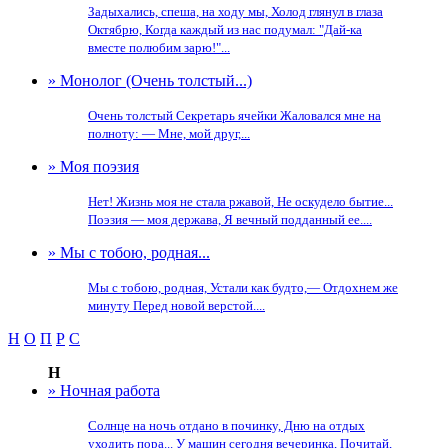
Задыхались, спеша, на ходу мы, Холод глянул в глаза
Октябрю, Когда каждый из нас подумал: "Дай-ка
вместе полюбим зарю!"...
» Монолог (Очень толстый...)
Очень толстый Секретарь ячейки Жаловался мне на
полноту: — Мне, мой друг,...
» Моя поэзия
Нет! Жизнь моя не стала ржавой, Не оскудело бытие...
Поэзия — моя держава, Я вечный подданный ее....
» Мы с тобою, родная...
Мы с тобою, родная, Устали как будто,— Отдохнем же
минуту Перед новой верстой....
Н
О
П
Р
С
Н
» Ночная работа
Солнце на ночь отдано в починку, Дню на отдых
уходить пора... У машин сегодня вечеринка, Почитай,