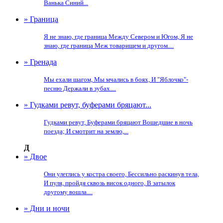
Ванька Синий...
» Граница
Я не знаю, где граница Между Севером и Югом, Я не
знаю, где граница Меж товарищем и другом....
» Гренада
Мы ехали шагом, Мы мчались в боях, И "Яблочко"-
песню Держали в зубах....
» Гудками ревут, буферами бряцают...
Гудками ревут, Буферами бряцают Вошедшие в ночь
поезда; И смотрит на землю,...
Д
» Двое
Они улеглись у костра своего, Бессильно раскинув тела,
И пуля, пройдя сквозь висок одного, В затылок
другому вошла....
» Дни и ночи