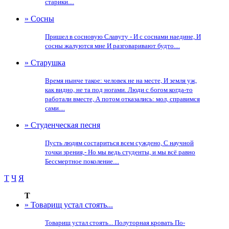
старики....
» Сосны
Пришел в сосновую Славуту - И с соснами наедине, И
сосны жалуются мне И разговаривают будто....
» Старушка
Время нынче такое: человек не на месте, И земля уж,
как видно, не та под ногами. Люди с богом когда-то
работали вместе, А потом отказались: мол, справимся
сами....
» Студенческая песня
Пусть людям состариться всем суждено, С научной
точки зрения,- Но мы ведь студенты, и мы всё равно
Бессмертное поколение....
Т
Ч
Я
Т
» Товарищ устал стоять...
Товарищ устал стоять... Полуторная кровать По-