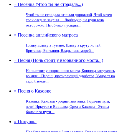
» Песенка (Чтоб ты не страдала...)
Чтоб ты не страдала от пыли дорожной, Чтоб ветер
твой след не закрыл,— Любимую, на руки взяв
осторожно, На облако я усадил....
» Песенка английского матроса
Плыву, плыву в тумане, Плыву в кругу ночей.
Британия, Британия, Владычица морей....
» Песня (Ночь стоит у взорванного моста...)
Ночь стоит у взорванного моста, Конница запуталась
во мгле... Парень, презирающий удобства, Умирает на
седой земле....
» Песня о Каховке
Каховка, Каховка - родная винтовка, Горячая пуля,
лети! Иркутск и Варшава, Орел и Каховка - Этапы
большого пути....
» Пирушка
Пробивается в тучах Зимы седина, Опрокинутся скоро