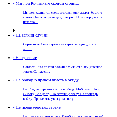
» Мы под Колпиным скопом стоим...
Мы под Колпином скопом стоим, Артиллерия бьет по
своим. Это наша разведка, наверно, Ориентир указала
неверно....
Н
» На всякий случай...
Сорок пятый год перевалил Через середину, и все
лето...
» Напутствие
Согласен, что поэзия должна Оружьем быть (и всякое
такое). Согласен,...
» Не обладаю правом впасть в обиду...
Не обладаю правом впасть в обиду. Мой долг... Но я,
ей-богу, не в долгу. По лестнице сбегу. На площадь
выйду. Проталины увижу на снегу....
» Не предначертано заране...
Не предначертано заране, Какой из двух земных путей