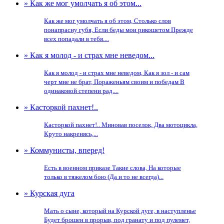
» Как же мог умолчать я об этом...
Как же мог умолчать я об этом, Столько слов
понапрасну губя, Если беды мои рикошетом Прежде
всех попадали в тебя....
» Как я молод - и страх мне неведом...
Как я молод - и страх мне неведом, Как я зол - и сам
черт мне не брат, Пораженьям своим и победам В
одинаковой степени рад....
» Касторкой пахнет!..
Касторкой пахнет!.. Миновав поселок, Два мотоцикла,
Круто накренясь,...
» Коммунисты, вперед!
Есть в военном приказе Такие слова, На которые
только в тяжелом бою (Да и то не всегда)...
» Курская дуга
Мать о сыне, который на Курской дуге, в наступленье
Будет брошен в прорыв, под гранату и под пулемет,