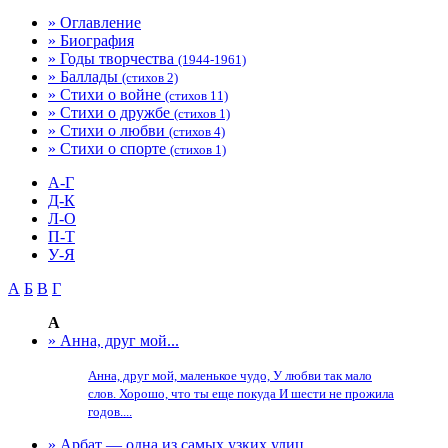
» Оглавление
» Биография
» Годы творчества
(1944-1961)
» Баллады
(стихов 2)
» Стихи о войне
(стихов 11)
» Стихи о дружбе
(стихов 1)
» Стихи о любви
(стихов 4)
» Стихи о спорте
(стихов 1)
А-Г
Д-К
Л-О
П-Т
У-Я
А
Б
В
Г
А
» Анна, друг мой...
Анна, друг мой, маленькое чудо, У любви так мало
слов. Хорошо, что ты еще покуда И шести не прожила
годов....
» Арбат — одна из самых узких улиц...