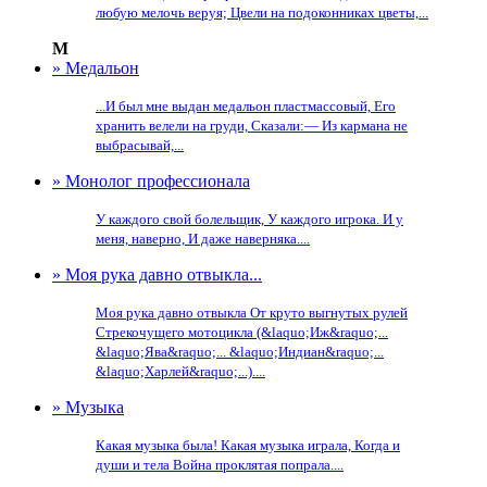
любую мелочь веруя; Цвели на подоконниках цветы,...
М
» Медальон
...И был мне выдан медальон пластмассовый, Его
хранить велели на груди, Сказали:— Из кармана не
выбрасывай,...
» Монолог профессионала
У каждого свой болельщик, У каждого игрока. И у
меня, наверно, И даже наверняка....
» Моя рука давно отвыкла...
Моя рука давно отвыкла От круто выгнутых рулей
Стрекочущего мотоцикла (&laquo;Иж&raquo;...
&laquo;Ява&raquo;... &laquo;Индиан&raquo;...
&laquo;Харлей&raquo;...)....
» Музыка
Какая музыка была! Какая музыка играла, Когда и
души и тела Война проклятая попрала....