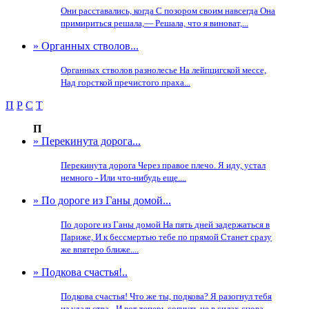
Они расставались, когда С позором своим навсегда Она
примириться решала,— Решала, что я виноват,...
» Органных стволов...
Органных стволов разнолесье На лейпцигской мессе,
Над горсткой пречистого праха...
П
Р
С
Т
П
» Перекинута дорога...
Перекинута дорога Через правое плечо. Я иду, устал
немного - Или что-нибудь еще....
» По дороге из Ганы домой...
По дороге из Ганы домой На пять дней задержаться в
Париже, И к бессмертью тебе по прямой Станет сразу
же впятеро ближе....
» Подкова счастья!..
Подкова счастья! Что же ты, подкова? Я разогнул тебя
из удальства - И вот теперь согнуть не в силах снова