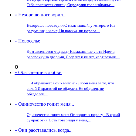
Тебе покажется святей, Определив твое избранье....
» Нехорошо поговорил...
Нехорошо поговорил С мальчишкой, у которого Ни
разумения, ни сил, Ни навыка, ни норова....
» Новоселье
Дом заселяется людьми,- Налаживание уюта Идет в
рассрочку за дверьми, Сверлит и пилит, черт возьми,...
О
» Обьяснение в любви
... И обращается он к милой: - Люби меня за то, что
силой И красотой не обделен. Не обделен, не
обездолен,...
» Одиночество гонит меня...
Одиночество гонит меня От порога к порогу - В яркий
сумрак огня. Есть товарищи у меня,...
» Они расставались, когда...