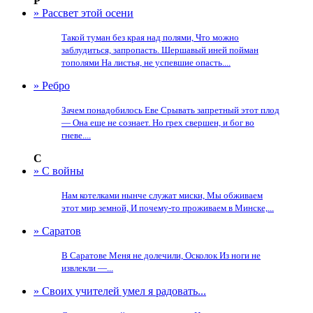
Р
» Рассвет этой осени
Такой туман без края над полями, Что можно
заблудиться, запропасть. Шершавый иней пойман
тополями На листья, не успевшие опасть....
» Ребро
Зачем понадобилось Еве Срывать запретный этот плод
— Она еще не сознает. Но грех свершен, и бог во
гневе....
С
» С войны
Нам котелками нынче служат миски, Мы обживаем
этот мир земной, И почему-то проживаем в Минске,...
» Саратов
В Саратове Меня не долечили, Осколок Из ноги не
извлекли —...
» Своих учителей умел я радовать...