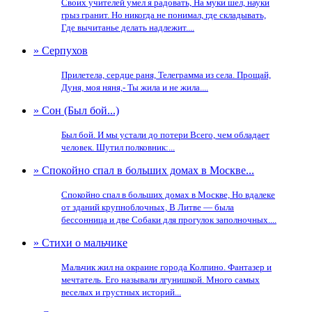
Своих учителей умел я радовать, На муки шел, науки
грыз гранит. Но никогда не понимал, где складывать,
Где вычитанье делать надлежит....
» Серпухов
Прилетела, сердце раня, Телеграмма из села. Прощай,
Дуня, моя няня,- Ты жила и не жила....
» Сон (Был бой...)
Был бой. И мы устали до потери Всего, чем обладает
человек. Шутил полковник:...
» Спокойно спал в больших домах в Москве...
Спокойно спал в больших домах в Москве, Но вдалеке
от зданий крупноблочных, В Литве — была
бессонница и две Собаки для прогулок заполночных....
» Стихи о мальчике
Мальчик жил на окраине города Колпино. Фантазер и
мечтатель. Его называли лгунишкой. Много самых
веселых и грустных историй...