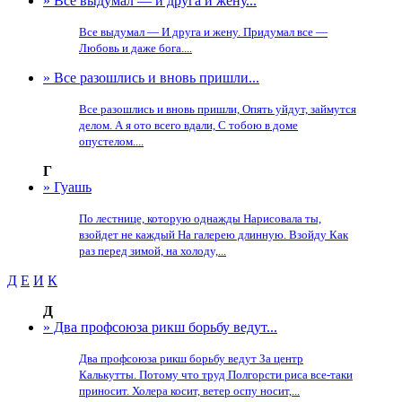
» Все выдумал — и друга и жену...
Все выдумал — И друга и жену. Придумал все —
Любовь и даже бога....
» Все разошлись и вновь пришли...
Все разошлись и вновь пришли, Опять уйдут, займутся
делом. А я ото всего вдали, С тобою в доме
опустелом....
Г
» Гуашь
По лестнице, которую однажды Нарисовала ты,
взойдет не каждый На галерею длинную. Взойду Как
раз перед зимой, на холоду,...
Д
Е
И
К
Д
» Два профсоюза рикш борьбу ведут...
Два профсоюза рикш борьбу ведут За центр
Калькутты. Потому что труд Полгорсти риса все-таки
приносит. Холера косит, ветер оспу носит,...