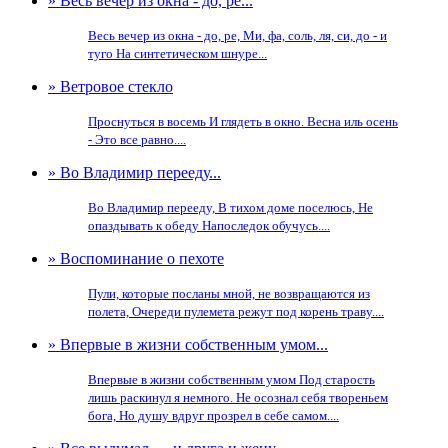
» Весь вечер из окна - до, ре...
Весь вечер из окна - до, ре, Ми, фа, соль, ля, си, до - и
туго На синтетическом шнуре...
» Ветровое стекло
Проснуться в восемь И глядеть в окно. Весна иль осень
- Это все равно....
» Во Владимир перееду...
Во Владимир перееду, В тихом доме поселюсь, Не
опаздывать к обеду Напоследок обучусь....
» Воспоминание о пехоте
Пули, которые посланы мной, не возвращаются из
полета, Очереди пулемета режут под корень траву....
» Впервые в жизни собственным умом...
Впервые в жизни собственным умом Под старость
лишь раскинул я немного. Не осознал себя твореньем
бога, Но душу вдруг прозрел в себе самом....