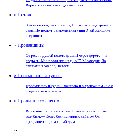
Вернуть на счастье трудные права....
» Потолок
Эта женщина, злая и умная, Проживает под кровлей
одна. Но подруг разномастная уния Этой женщине
подчинена....
» Продавщицы
От реки, идущей половодьем, И через дорогу - на
подъем - Миновали площадь, в ГУМ заходим, За
плащами в очередь встаем....
» Просыпаюсь и курю...
Просыпаюсь и курю... Засыпаю и в тревожном Сне о
подлинном и ложном...
» Прощание со снегом
Вот и покончено со снегом, С московским снегом
голубым,— Колес бесчисленных набегом Он
превращен в промозглый дым....