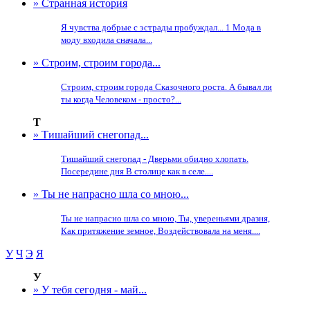
» Странная история
Я чувства добрые с эстрады пробуждал... 1 Мода в
моду входила сначала...
» Строим, строим города...
Строим, строим города Сказочного роста. А бывал ли
ты когда Человеком - просто?...
Т
» Тишайший снегопад...
Тишайший снегопад - Дверьми обидно хлопать.
Посередине дня В столице как в селе....
» Ты не напрасно шла со мною...
Ты не напрасно шла со мною, Ты, увереньями дразня,
Как притяжение земное, Воздействовала на меня....
У
Ч
Э
Я
У
» У тебя сегодня - май...