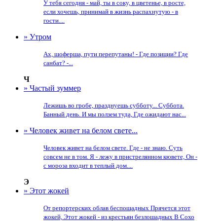
У тебя сегодня - май, ты в соку, в цветенье, в росте,
если хочешь, принимай в жизнь распахнутую - в
гости....
» Утром
Ах, шоферша, пути перепутаны! - Где позиции? Где
санбат? -...
Ч
» Частый зуммер
Лежишь во гробе, празднуешь субботу... Суббота.
Банный день. И мы ползем туда, Где ожидают нас...
» Человек живет на белом свете...
Человек живет на белом свете. Где - не знаю. Суть
совсем не в том. Я - лежу в пристрелянном кювете, Он -
с мороза входит в теплый дом....
Э
» Этот жокей
От репортерских облав беспощадных Прячется этот
жокей, Этот жокей - из крестьян безлошадных В Сохо