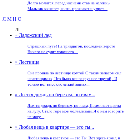
Долго молится, перед иконами став на колени,-
Мальчик выживет, жизнь проживет и умрет....
Л
М
Н
О
Л
» Ладожский лед
Страшный путь! На тридцатой, последней версте
Ничего не сулит хорошего....
» Лестница
Она прошла по лестнице крутой С таким запасом сил
неистощимых, Что было все вокруг нее тщетой,- И
только ног высоких легкий вымах....
» Льется дождь по березам, по ивам...
Льется дождь по березам, по ивам, Приминает цветы
на лугу. Стало горе мое молчаливым, Я о нем говорить
не могу....
» Любая вещь в квартире — это ты...
Любая вещь в квартире — это Ты. Вот здесь я жил, в