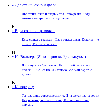
» Две стены, окно и дверь...
Две стены, окно и дверь, Стол и табуретка. В эту
команту теперь Ты приходишь редко....
Е
» Едва сошел с трамвая...
Едва сошел с трамвая - И вот вокзал опять. Куда ты - не
понять, Россия кочевая....
И
» Из Вольтера (Я позицию выбрал такую...)
Я позицию выбрал такую, На которой держаться
нельзя,— И с нее кое-как атакую Вас, мои дорогие
друзья....
К
» К портрету
Ты говоришь совсем невнятно, И на щеках твоих горят,
Нет, не горят, но тлеют пятна, И неопрятен твой
наряд....