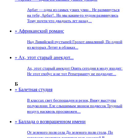
Арбат — одна из самых узких улиц... Не разминуться
на тебе, Арбат!.. Но мы каким-то чудом разминулись
Тому почти что двадцать лет назад....
» Африканский романс
Над Ливийской пустыней Грохот авиалиний, По одной
из которых Летит в облаках...
» Ах, этот старый анекдот...
Ах, этот старый анекдот Опять сегодня в моду входит:
Не этот глобус и не тот Репатрианту не подходит....
Б
» Балетная студия
В классах свет беспощаден и резок, Вижу выступы
полуколонн. Еле слышимым звоном подвесок Трудный
воздух насквозь просквожен....
» Баллада о возвращенном имени
От зеленого поля села До зеленого поля стола, По
которому крутится-вертится шар заказной В