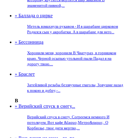
знаменитой пивной,...
» Баллада о цирке
Метель взмахнула рукавом - И в шарабане цирковом
Родился сын у акробатки. А в шарабане для него...
» Бессонница
Хоронили меня, хоронили В Чиатурах, в горняцком
краю. Черной осыпью угольной пыли Падал я на
дорогу твою....
» Браслет
Затейливой резьбы беззвучные глаголы, Зовущие назад
к покою и добру,-...
В
» Верийский спуск в снегу...
Верийский спуск в снегу. Согреемся немного И
потолкуем. Вот кафе &laquo;Метро&raquo;. О
Корбюзье, твое дитя мертво,...