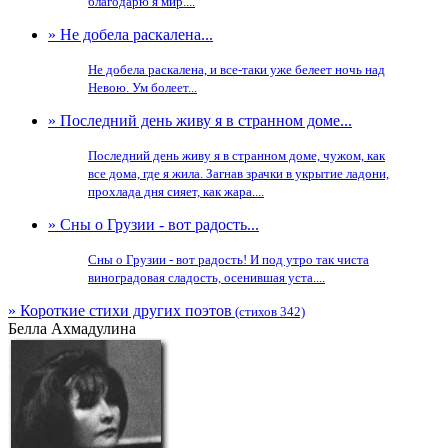
благодарю я мир....
» Не добела раскалена...
Не добела раскалена, и все-таки уже белеет ночь над
Невою. Ум болеет...
» Последний день живу я в странном доме...
Последний день живу я в странном доме, чужом, как
все дома, где я жила. Загнав зрачки в укрытие ладони,
прохлада дня сияет, как жара....
» Сны о Грузии - вот радость...
Сны о Грузии - вот радость! И под утро так чиста
виноградовая сладость, осенившая уста....
» Короткие стихи других поэтов
(стихов 342)
Белла Ахмадулина