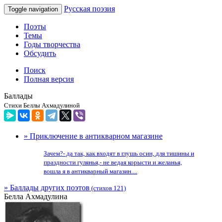
Русская поэзия
Toggle navigation
Поэты
Темы
Годы творчества
Обсудить
Поиск
Полная версия
Баллады
Стихи Беллы Ахмадулиной
» Приключение в антикварном магазине
Зачем?- да так, как входят в глушь осин, для тишины и
праздности гулянья,- не ведая корысти и желанья,
вошла я в антикварный магазин....
» Баллады других поэтов
(стихов 121)
Белла Ахмадулина