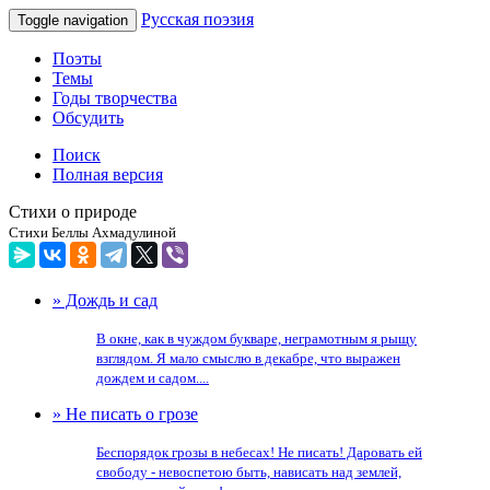
Русская поэзия
Toggle navigation
Поэты
Темы
Годы творчества
Обсудить
Поиск
Полная версия
Стихи о природе
Стихи Беллы Ахмадулиной
» Дождь и сад
В окне, как в чуждом букваре, неграмотным я рыщу
взглядом. Я мало смыслю в декабре, что выражен
дождем и садом....
» Не писать о грозе
Беспорядок грозы в небесах! Не писать! Даровать ей
свободу - невоспетою быть, нависать над землей,